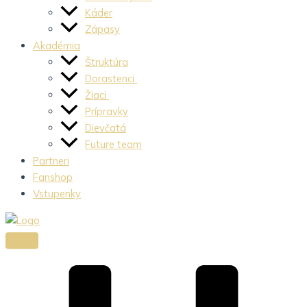
Káder
Zápasy
Akadémia
Štruktúra
Dorastenci
Žiaci
Prípravky
Dievčatá
Future team
Partneri
Fanshop
Vstupenky