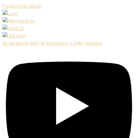
Preskočiť na obsah
Jki-facebook-light
Jki-instagram-1-light
Youtube