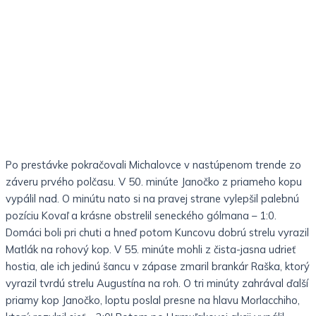
Po prestávke pokračovali Michalovce v nastúpenom trende zo
záveru prvého polčasu. V 50. minúte Janočko z priameho kopu
vypálil nad. O minútu nato si na pravej strane vylepšil palebnú
pozíciu Kovaľ a krásne obstrelil seneckého gólmana – 1:0.
Domáci boli pri chuti a hneď potom Kuncovu dobrú strelu vyrazil
Matlák na rohový kop. V 55. minúte mohli z čista-jasna udrieť
hostia, ale ich jedinú šancu v zápase zmaril brankár Raška, ktorý
vyrazil tvrdú strelu Augustína na roh. O tri minúty zahrával ďalší
priamy kop Janočko, loptu poslal presne na hlavu Morlacchiho,