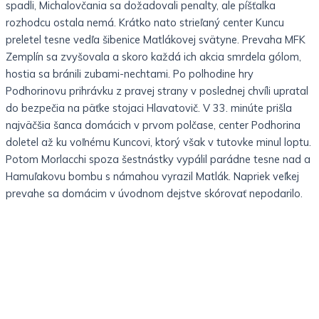
spadli, Michalovčania sa dožadovali penalty, ale píšťalka
rozhodcu ostala nemá. Krátko nato strieľaný center Kuncu
preletel tesne vedľa šibenice Matlákovej svätyne. Prevaha MFK
Zemplín sa zvyšovala a skoro každá ich akcia smrdela gólom,
hostia sa bránili zubami-nechtami. Po polhodine hry
Podhorinovu prihrávku z pravej strany v poslednej chvíli upratal
do bezpečia na päťke stojaci Hlavatovič. V 33. minúte prišla
najväčšia šanca domácich v prvom polčase, center Podhorina
doletel až ku voľnému Kuncovi, ktorý však v tutovke minul loptu.
Potom Morlacchi spoza šestnástky vypálil parádne tesne nad a
Hamuľakovu bombu s námahou vyrazil Matlák. Napriek veľkej
prevahe sa domácim v úvodnom dejstve skórovať nepodarilo.