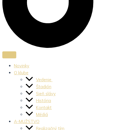
Novinky
O klube
Vedenie
Štadión
Sieň slávy
História
Kontakt
Médiá
A-MUŽSTVO
Realizačný tím