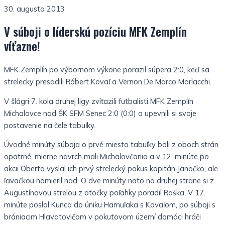
30. augusta 2013
V súboji o líderskú pozíciu MFK Zemplín
víťazne!
MFK Zemplín po výbornom výkone porazil súpera 2:0, keď sa
strelecky presadili Róbert Kovaľ a Vernon De Marco Morlacchi.
V šlágri 7. kola druhej ligy zvíťazili futbalisti MFK Zemplín
Michalovce nad ŠK SFM Senec 2:0 (0:0) a upevnili si svoje
postavenie na čele tabuľky.
Úvodné minúty súboja o prvé miesto tabuľky boli z oboch strán
opatrné, mierne navrch mali Michalovčania a v 12. minúte po
akcii Oberta vyslal ich prvý strelecký pokus kapitán Janočko, ale
ľavačkou namieril nad. O dve minúty nato na druhej strane si z
Augustínovou strelou z otočky poľahky poradil Raška. V 17.
minúte poslal Kunca do úniku Hamuľaka s Kovaľom, po súboji s
brániacim Hlavatovičom v pokutovom území domáci hráči