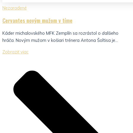
Nezaradené
Cervantes novým mužom v tíme
Káder michalovského MFK Zemplín sa rozrástol o ďalšieho
hráča. Novým mužom v košiari trénera Antona Šoltisa je...
Zobraziť viac