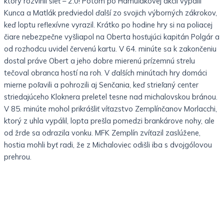
ktorý rozvlnil sieť – 2:0! Potom po Hamuľakovej akcii vypálil
Kunca a Matlák predviedol ďalší zo svojich výborných zákrokov,
keď loptu reflexívne vyrazil. Krátko po hodine hry si na poliacej
čiare nebezpečne vyšliapol na Oberta hosťujúci kapitán Polgár a
od rozhodcu uvidel červenú kartu. V 64. minúte sa k zakončeniu
dostal práve Obert a jeho dobre mierenú prízemnú strelu
tečoval obranca hostí na roh. V ďalších minútach hry domáci
mierne poľavili a pohrozili aj Senčania, keď strieľaný center
striedajúceho Kloknera preletel tesne nad michalovskou bránou.
V 85. minúte mohol prikrášliť víťazstvo Zemplínčanov Morlacchi,
ktorý z uhla vypálil, lopta prešla pomedzi brankárove nohy, ale
od žrde sa odrazila vonku. MFK Zemplín zvíťazil zaslúžene,
hostia mohli byť radi, že z Michaloviec odišli iba s dvojgólovou
prehrou.