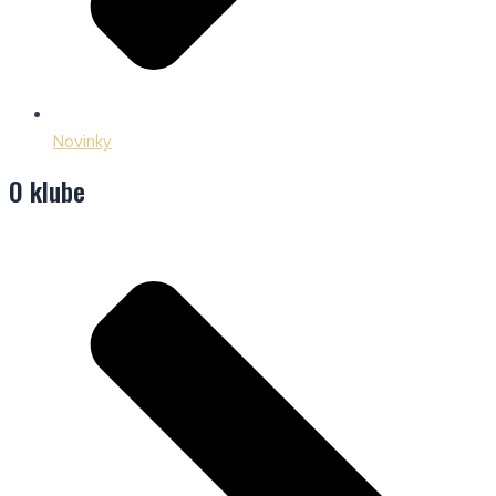
Novinky
O klube