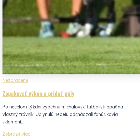
Nezaradené
Zopakovať výkon a pridať góly
Po necelom týždni vybehnú michalovskí futbalisti opäť na
vlastný trávnik. Uplynulú nedeľu odchádzali fanúšikovia
sklamaní...
Zobraziť viac