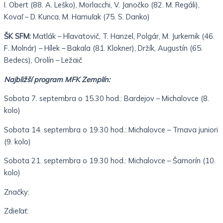
I. Obert (88. A. Leško), Morlacchi, V. Janočko (82. M. Regáli),
Kovaľ – D. Kunca, M. Hamuľak (75. S. Danko)
ŠK SFM:
Matlák – Hlavatovič, T. Hanzel, Polgár, M. Jurkemik (46.
F. Molnár) – Hílek – Bakala (81. Klokner), Držík, Augustín (65.
Bedecs), Orolín – Ležaič
Najbližší program MFK Zemplín:
Sobota 7. septembra o 15.30 hod.: Bardejov – Michalovce (8.
kolo)
Sobota 14. septembra o 19.30 hod.: Michalovce – Trnava juniori
(9. kolo)
Sobota 21. septembra o 19.30 hod.: Michalovce – Šamorín (10.
kolo)
Značky:
Zdieľať: