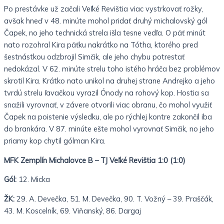
Po prestávke už začali Veľké Revištia viac vystrkovať rožky,
avšak hneď v 48. minúte mohol pridať druhý michalovský gól
Čapek, no jeho technická strela išla tesne vedľa. O päť minút
nato rozohral Kira päťku nakrátko na Tótha, ktorého pred
šestnástkou odzbrojil Simčik, ale jeho chybu potrestať
nedokázal. V 62. minúte strelu toho istého hráča bez problémov
skrotil Kira. Krátko nato unikol na druhej strane Andrejko a jeho
tvrdú strelu ľavačkou vyrazil Ónody na rohový kop. Hostia sa
snažili vyrovnať, v závere otvorili viac obranu, čo mohol využiť
Čapek na poistenie výsledku, ale po rýchlej kontre zakončil iba
do brankára. V 87. minúte ešte mohol vyrovnať Simčik, no jeho
priamy kop chytil gólman Kira.
MFK Zemplín Michalovce B – TJ Veľké Revištia 1:0 (1:0)
Gól:
12. Micka
ŽK:
29. A. Devečka, 51. M. Devečka, 90. T. Vožný – 39. Praščák,
43. M. Koscelník, 69. Viňanský, 86. Dargaj