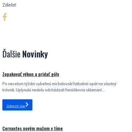
Zdieľať:
Ďalšie
Novinky
Nezaradené
Zopakovať výkon a pridať góly
Po necelom týždni vybehnú michalovskí futbalisti opäť na vlastný
trávnik. Uplynulú nedeľu odchádzali fanúšikovia sklamaní...
Zobraziť viac
Nezaradené
Cervantes novým mužom v tíme