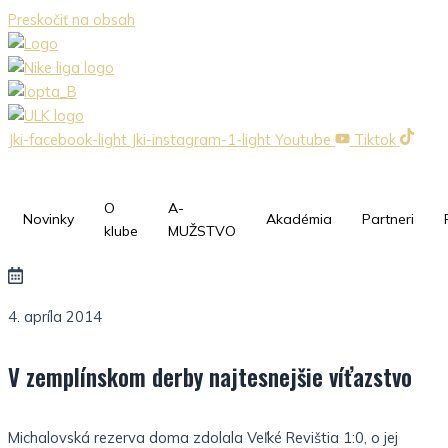
Preskočiť na obsah
Jki-facebook-light
Jki-instagram-1-light
Youtube
Tiktok
O
A-
Novinky
Akadémia
Partneri
klube
MUŽSTVO
4. apríla 2014
V zemplínskom derby najtesnejšie víťazstvo
Michalovská rezerva doma zdolala Veľké Revištia 1:0, o jej