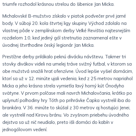
triumfe rozhodol krásnou strelou do šibenice Jan Micka.
Michalovské B-mužstvo získalo v piatok podvečer prvé jarné
body. V súboji 20. kola štvrtej ligy skupiny Východ zdolalo na
vlastnej pôde v zemplínskom derby Veľké Revištia najtesnejším
rozdielom 1:0, keď jediný gól stretnutia zaznamenal ešte v
úvodnej štvrťhodine český legionár Jan Micka.
Prestížne derby prilákalo peknú divácku návštevu. Takmer tri
stovky divákov videli na umelej tráve svižný futbal, v ktorom sa
obe mužstvá snažili hrať ofenzívne. Úvod lepšie vyšiel domácim,
ktorí sa už v 12. minúte ujali vedenia, keď z 25 metrov napriahol
Micka a jeho krásna strela vymietla ľavý horný kút Ónodyho
svätyne. V prvom polčase mali navrch Michalovčania, krátko po
uplynutí polhodiny hry Tóth po prihrávke Čapka vystrelil iba do
brankára. V 36. minúte to skúšal z 30 metrov aj hosťujúci Jenei,
ale vystrelil nad Kirovu bránu. Vo zvyšnom priebehu úvodného
dejstva sa už nič neudialo, preto išli domáci do kabín v
jednogólovom vedení.