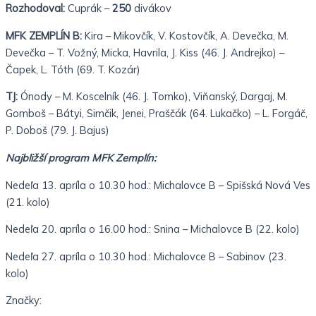
Rozhodoval:
Cuprák –
250
divákov
MFK ZEMPLÍN B:
Kira – Mikovčík, V. Kostovčík, A. Devečka, M.
Devečka – T. Vožný, Micka, Havrila, J. Kiss (46. J. Andrejko) –
Čapek, L. Tóth (69. T. Kozár)
TJ:
Ónody – M. Koscelník (46. J. Tomko), Viňanský, Dargaj, M.
Gomboš – Bátyi, Simčik, Jenei, Praščák (64. Lukačko) – L. Forgáč,
P. Doboš (79. J. Bajus)
Najbližší program MFK Zemplín:
Nedeľa 13. apríla o 10.30 hod.: Michalovce B – Spišská Nová Ves
(21. kolo)
Nedeľa 20. apríla o 16.00 hod.: Snina – Michalovce B (22. kolo)
Nedeľa 27. apríla o 10.30 hod.: Michalovce B – Sabinov (23.
kolo)
Značky: