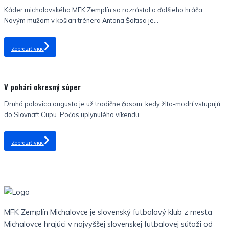
Káder michalovského MFK Zemplín sa rozrástol o ďalšieho hráča.
Novým mužom v košiari trénera Antona Šoltisa je...
Zobraziť viac
Nezaradené
V pohári okresný súper
Druhá polovica augusta je už tradične časom, kedy žlto-modrí vstupujú
do Slovnaft Cupu. Počas uplynulého víkendu...
Zobraziť viac
MFK Zemplín Michalovce je slovenský futbalový klub z mesta
Michalovce hrajúci v najvyššej slovenskej futbalovej súťaži od