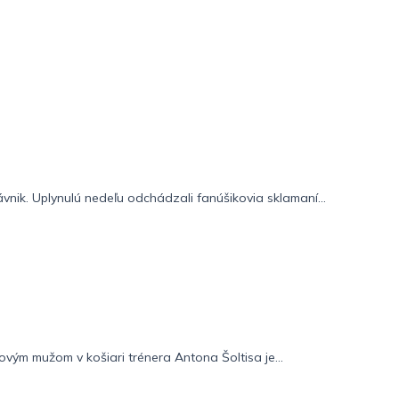
ávnik. Uplynulú nedeľu odchádzali fanúšikovia sklamaní...
vým mužom v košiari trénera Antona Šoltisa je...