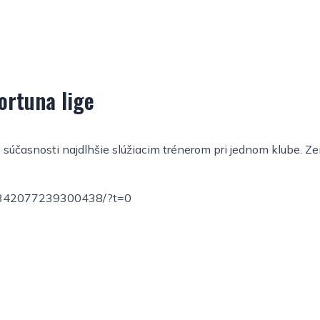
Fortuna lige
 v súčasnosti najdlhšie slúžiacim trénerom pri jednom klube. 
s/1342077239300438/?t=0