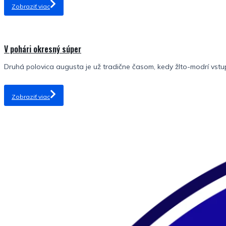
Zobraziť viac
V pohári okresný súper
Druhá polovica augusta je už tradične časom, kedy žlto-modrí vstu
Zobraziť viac