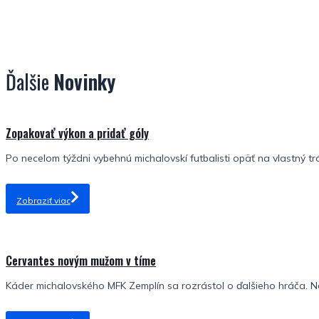
Ďalšie
Novinky
Zopakovať výkon a pridať góly
Po necelom týždni vybehnú michalovskí futbalisti opäť na vlastný tr
Zobraziť viac
Cervantes novým mužom v tíme
Káder michalovského MFK Zemplín sa rozrástol o ďalšieho hráča. No