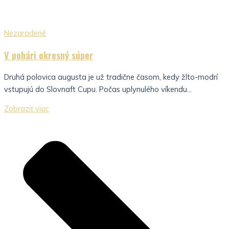
Nezaradené
V pohári okresný súper
Druhá polovica augusta je už tradične časom, kedy žlto-modrí
vstupujú do Slovnaft Cupu. Počas uplynulého víkendu...
Zobraziť viac