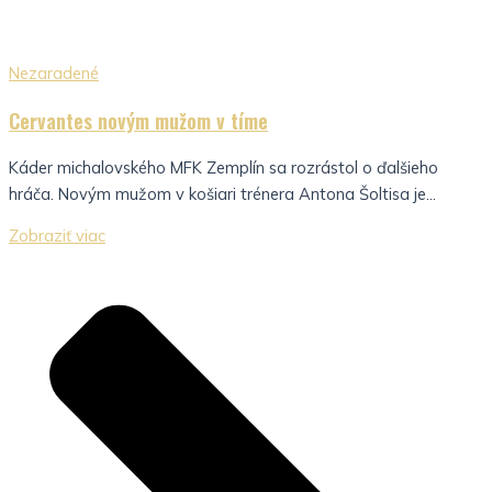
Nezaradené
Cervantes novým mužom v tíme
Káder michalovského MFK Zemplín sa rozrástol o ďalšieho
hráča. Novým mužom v košiari trénera Antona Šoltisa je...
Zobraziť viac