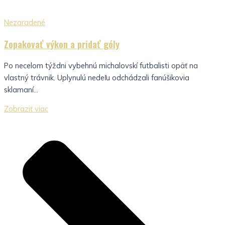
Nezaradené
Zopakovať výkon a pridať góly
Po necelom týždni vybehnú michalovskí futbalisti opäť na
vlastný trávnik. Uplynulú nedeľu odchádzali fanúšikovia
sklamaní...
Zobraziť viac