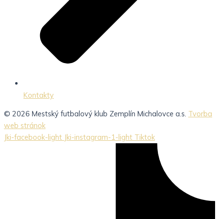
Kontakty
© 2026 Mestský futbalový klub Zemplín Michalovce a.s.
Tvorba
web stránok
Jki-facebook-light
Jki-instagram-1-light
Tiktok