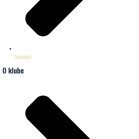
Novinky
O klube