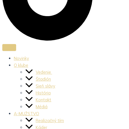
Novinky
O klube
Vedenie
Štadión
Sieň slávy
História
Kontakt
Médiá
A-MUŽSTVO
Realizačný tím
Káder