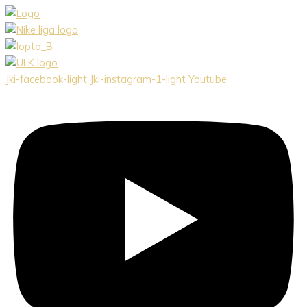
Preskočiť
na
obsah
Jki-facebook-light
Jki-instagram-1-light
Youtube