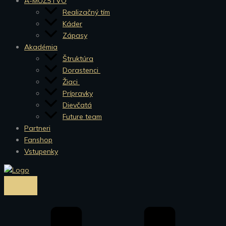
A-MUŽSTVO
Realizačný tím
Káder
Zápasy
Akadémia
Štruktúra
Dorastenci
Žiaci
Prípravky
Dievčatá
Future team
Partneri
Fanshop
Vstupenky