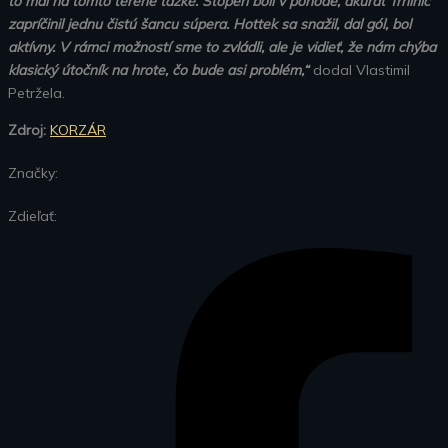
to mal na tomto teréne ťažké. Stopéri boli v pohode, akurát Trninič
zapríčinil jednu čistú šancu súpera. Hottek sa snažil, dal gól, bol
aktívny. V rámci možností sme to zvládli, ale je vidieť, že nám chýba
klasický útočník na hrote, čo bude asi problém,“
dodal Vlastimil
Petržela.
Zdroj:
KORZÁR
Značky:
Zdieľať: