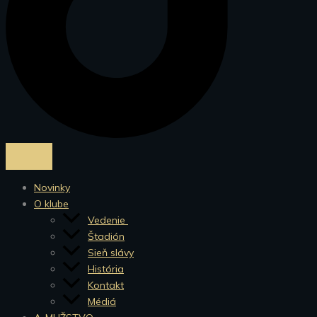
Novinky
O klube
Vedenie
Štadión
Sieň slávy
História
Kontakt
Médiá