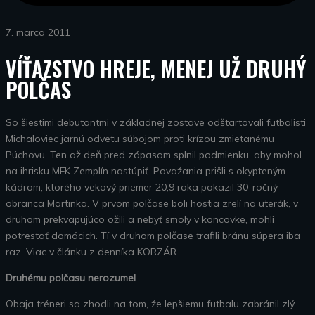
7. marca 2011
VÍŤAZSTVO HREJE, MENEJ UŽ DRUHÝ
POLČAS
So šiestimi debutantmi v základnej zostave odštartovali futbalisti
Michaloviec jarnú odvetu súbojom proti krízou zmietanému
Púchovu. Ten až deň pred zápasom splnil podmienku, aby mohol
na ihrisku MFK Zemplín nastúpiť. Považania prišli s okypteným
kádrom, ktorého vekový priemer 20,9 roka pokazil 30-ročný
obranca Martinka. V prvom polčase boli hostia zrelí na uterák, v
druhom prekvapujúco ožili a nebyť smoly v koncovke, mohli
potrestať domácich. Tí v druhom polčase trafili bránu súpera iba
raz. Viac v článku z denníka KORZÁR.
Druhému polčasu nerozumel
Obaja tréneri sa zhodli na tom, že lepšiemu futbalu zabránil zlý