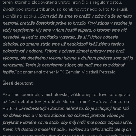
terén, ktorého zľadovatená vrstva hraničila s regulárnosťou.
Zvlášť pod starou tribúnou sa kombinovať nedalo, kto to skúsil,
skončil na zadku. „
Som rád, že sme to prežili v zdraví a že sa nikto
nezranil, pretože častokrát práve to hrozilo. Prvý zápas v sezóne je
vždy nepríjemný. My sme v ňom hostili súpera, o ktorom sme nič
nevedeli. Aj keď to spočiatku vyzeralo, že si Púchov odnesie
debakel, po zmene strán sme už nedokázali kvôli zlému terénu
pokračovať v nápore. Pritom v závere zimnej prípravy sme hrali
výborne, ale dnešnému výkonu hlavne v druhom polčase som ani ja
nerozumel. Terén je nepríjemný súper, ale mali sme to zvládnuť
lepšie,“
poznamenal tréner MFK Zemplín Vlastimil Petržela.
Šiesti debutanti
Ako sme spomínali, v michalovskej základnej zostave sa objavilo
až šesť debutantov (Brudňák, Marcin, Trninič, Hořava, Zonzon a
Hottek).
„Predovšetkým Zonzon nehral to, čo je schopný hrať. Má
na ďaleko viac a v tomto zápase ma šokoval, pretože vôbec po
prvýkrát v kariére sa mi stalo, aby môj hráč mal počas zápasu kŕče.
Kevin ich dostal a musel ísť dole… Hořava sa veľmi snažil, ale aj on