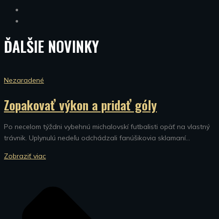
ĎALŠIE
NOVINKY
Nezaradené
Zopakovať výkon a pridať góly
Po necelom týždni vybehnú michalovskí futbalisti opäť na vlastný
trávnik. Uplynulú nedeľu odchádzali fanúšikovia sklamaní...
Zobraziť viac