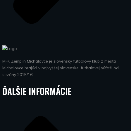
MFK Zemplín Michalovce je slovenský futbalový klub z mesta
Michalovce hrajúci v najvyššej slovenskej futbalovej súťaži od
sezóny 2015/16.
ĎALŠIE INFORMÁCIE