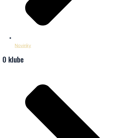
Novinky
O klube