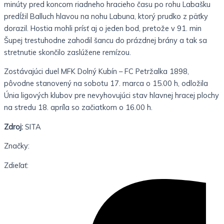
minúty pred koncom riadneho hracieho času po rohu Labašku
predĺžil Balluch hlavou na nohu Labuna, ktorý prudko z päťky
dorazil. Hostia mohli prísť aj o jeden bod, pretože v 91. min
Šupej trestuhodne zahodil šancu do prázdnej brány a tak sa
stretnutie skončilo zaslúžene remízou.
Zostávajúci duel MFK Dolný Kubín – FC Petržalka 1898,
pôvodne stanovený na sobotu 17. marca o 15.00 h, odložila
Únia ligových klubov pre nevyhovujúci stav hlavnej hracej plochy
na stredu 18. apríla so začiatkom o 16.00 h.
Zdroj:
SITA
Značky:
Zdieľať: