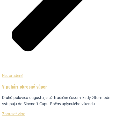
Nezaradené
V pohári okresný súper
Druhá polovica augusta je už tradične časom, kedy žlto-modrí
vstupujú do Slovnaft Cupu. Počas uplynulého víkendu...
Zobraziť viac