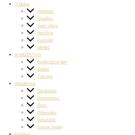
O klube
Vedenie
Štadión
Sieň slávy
História
Kontakt
Médiá
A-MUŽSTVO
Realizačný tím
Káder
Zápasy
Akadémia
Štruktúra
Dorastenci
Žiaci
Prípravky
Dievčatá
Future team
Partneri