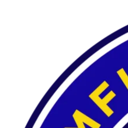
Preskočiť
na
obsah