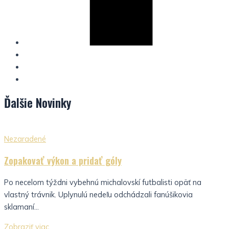
Ďalšie
Novinky
Nezaradené
Zopakovať výkon a pridať góly
Po necelom týždni vybehnú michalovskí futbalisti opäť na
vlastný trávnik. Uplynulú nedeľu odchádzali fanúšikovia
sklamaní...
Zobraziť viac