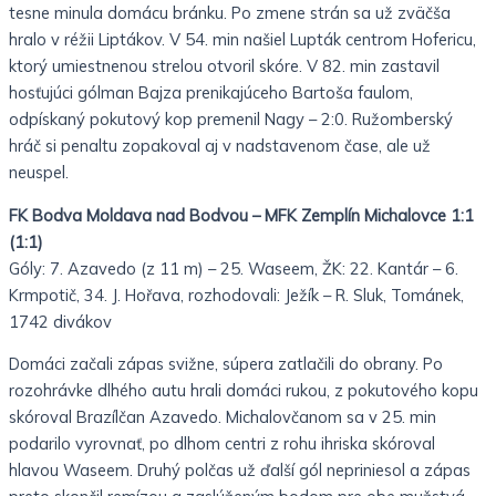
tesne minula domácu bránku. Po zmene strán sa už zväčša
hralo v réžii Liptákov. V 54. min našiel Lupták centrom Hofericu,
ktorý umiestnenou strelou otvoril skóre. V 82. min zastavil
hosťujúci gólman Bajza prenikajúceho Bartoša faulom,
odpískaný pokutový kop premenil Nagy – 2:0. Ružomberský
hráč si penaltu zopakoval aj v nadstavenom čase, ale už
neuspel.
FK Bodva Moldava nad Bodvou – MFK Zemplín Michalovce 1:1
(1:1)
Góly: 7. Azavedo (z 11 m) – 25. Waseem, ŽK: 22. Kantár – 6.
Krmpotič, 34. J. Hořava, rozhodovali: Ježík – R. Sluk, Tománek,
1742 divákov
Domáci začali zápas svižne, súpera zatlačili do obrany. Po
rozohrávke dlhého autu hrali domáci rukou, z pokutového kopu
skóroval Brazílčan Azavedo. Michalovčanom sa v 25. min
podarilo vyrovnať, po dlhom centri z rohu ihriska skóroval
hlavou Waseem. Druhý polčas už ďalší gól nepriniesol a zápas