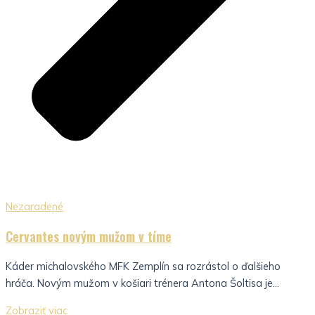
Nezaradené
Cervantes novým mužom v tíme
Káder michalovského MFK Zemplín sa rozrástol o ďalšieho
hráča. Novým mužom v košiari trénera Antona Šoltisa je...
Zobraziť viac