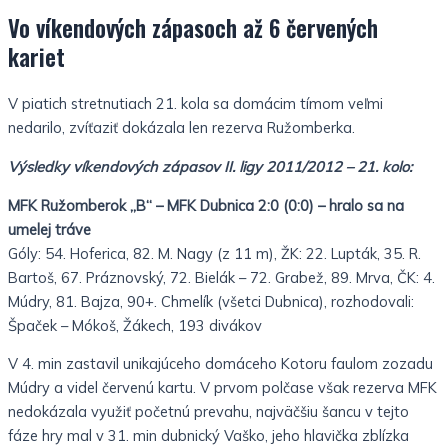
Vo víkendových zápasoch až 6 červených
kariet
V piatich stretnutiach 21. kola sa domácim tímom veľmi
nedarilo, zvíťaziť dokázala len rezerva Ružomberka.
Výsledky víkendových zápasov II. ligy 2011/2012 – 21. kolo:
MFK Ružomberok „B“ – MFK Dubnica 2:0 (0:0) – hralo sa na
umelej tráve
Góly: 54. Hoferica, 82. M. Nagy (z 11 m), ŽK: 22. Lupták, 35. R.
Bartoš, 67. Práznovský, 72. Bielák – 72. Grabež, 89. Mrva, ČK: 4.
Múdry, 81. Bajza, 90+. Chmelík (všetci Dubnica), rozhodovali:
Špaček – Mókoš, Žákech, 193 divákov
V 4. min zastavil unikajúceho domáceho Kotoru faulom zozadu
Múdry a videl červenú kartu. V prvom polčase však rezerva MFK
nedokázala využiť početnú prevahu, najväčšiu šancu v tejto
fáze hry mal v 31. min dubnický Vaško, jeho hlavička zblízka