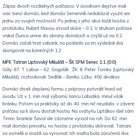
Zápas dvoch rozdielnych polčasov. V úvodnom dejstve mali
viac šancí domáci, keď domáci Semenník nedokázal využiť ani
jednu zo svojich možností. Po jednej z jeho akcii ťažili hostia z
protiútoku, Rubint hlavou otvoril skóre – 0:1. V druhom polčase
vnikol Ďurica umne do obrany domácich a zvýšil už na 0:2.
Domáci začali hrať vabank, no podarilo sa im výsledok iba
skorigovať na konečných 1:2.
MFK Tatran Liptovský Mikuláš – ŠK SFM Senec 1:1 (0:0)
Góly: 87. T. Labun – 62. Gogolák , ŽK: 8. Peter Tomko (Liptovský
Mikuláš), rozhodovali: Sedlák – Benko, Ličko, 450 divákov
Domáci chceli zlepšenú formu z prípravy potvrdiť hneď od
úvodu. Už v 1. min mal výbornú šancu Labaška, minul však
bránku. Potom sa prakticky až do 40. min nič neudialo, v závere
polčasu sa k slovu dostali hostia. Na svätyňu Liptákov išiel sám
Timm, brankár Šavol ale zázračne vyrazil na roh. Do 62. min
mali domáci prevahu, no hostia z protiútoku skórovali. Tatrani
sa osmelili a snažili sa vyrovnať. Ich snaha bola zúročená dve