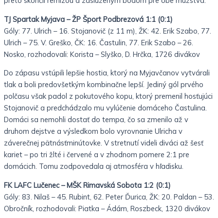
preto skončil remízou a zaslúženým bodom pre obe mužstvá.
TJ Spartak Myjava – ŽP Šport Podbrezová 1:1 (0:1)
Góly: 77. Ulrich – 16. Stojanovič (z 11 m), ŽK: 42. Erik Szabo, 77.
Ulrich – 75. V. Greško, ČK: 16. Častulin, 77. Erik Szabo – 26.
Nosko, rozhodovali: Korista – Slyško, D. Hrčka, 1726 divákov
Do zápasu vstúpili lepšie hostia, ktorý na Myjavčanov vytvárali
tlak a boli predovšetkým kombinačne lepší. Jediný gól prvého
polčasu však padol z pokutového kopu, ktorý premenil hosťujúci
Stojanovič a predchádzalo mu vylúčenie domáceho Častulina.
Domáci sa nemohli dostať do tempa, čo sa zmenilo až v
druhom dejstve a výsledkom bolo vyrovnanie Ulricha v
záverečnej pätnásťminútovke. V stretnutí videli diváci až šesť
kariet – po tri žlté i červené a v zhodnom pomere 2:1 pre
domácich. Tomu zodpovedala aj atmosféra v hľadisku.
FK LAFC Lučenec – MŠK Rimavská Sobota 1:2 (0:1)
Góly: 83. Nilaš – 45. Rubint, 62. Peter Ďurica, ŽK: 20. Paldan – 53.
Obročník, rozhodovali: Piatka – Ádám, Roszbeck, 1320 divákov