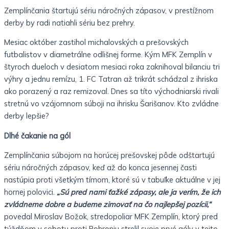
Zemplínčania štartujú sériu náročných zápasov, v prestížnom
derby by radi natiahli sériu bez prehry.
Mesiac október zastihol michalovských a prešovských
futbalistov v diametrálne odlišnej forme. Kým MFK Zemplín v
štyroch dueloch v desiatom mesiaci roka zaknihoval bilanciu tri
výhry a jednu remízu, 1. FC Tatran až trikrát schádzal z ihriska
ako porazený a raz remizoval. Dnes sa títo východniarski rivali
stretnú vo vzájomnom súboji na ihrisku Šarišanov. Kto zvládne
derby lepšie?
Dlhé čakanie na gól
Zemplínčania súbojom na horúcej prešovskej pôde odštartujú
sériu náročných zápasov, keď až do konca jesennej časti
nastúpia proti všetkým tímom, ktoré sú v tabuľke aktuálne v jej
hornej polovici.
„Sú pred nami ťažké zápasy, ale ja verím, že ich
zvládneme dobre a budeme zimovať na čo najlepšej pozícii,“
povedal Miroslav Božok, stredopoliar MFK Zemplín, ktorý pred
týždňom v sobotu proti Pohroniu strelil svoje prvé góly v tejto