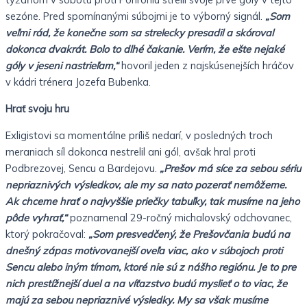
sezóne. Pred spomínanými súbojmi je to výborný signál.
„Som
veľmi rád, že konečne som sa strelecky presadil a skóroval
dokonca dvakrát. Bolo to dlhé čakanie. Verím, že ešte nejaké
góly v jeseni nastrieľam,“
hovoril jeden z najskúsenejších hráčov
v kádri trénera Jozefa Bubenka.
Hrať svoju hru
Exligistovi sa momentálne príliš nedarí, v posledných troch
meraniach síl dokonca nestrelil ani gól, avšak hral proti
Podbrezovej, Sencu a Bardejovu.
„Prešov má síce za sebou sériu
nepriaznivých výsledkov, ale my sa nato pozerať nemôžeme.
Ak chceme hrať o najvyššie priečky tabuľky, tak musíme na jeho
pôde vyhrať,“
poznamenal 29-ročný michalovský odchovanec,
ktorý pokračoval:
„Som presvedčený, že Prešovčania budú na
dnešný zápas motivovanejší oveľa viac, ako v súbojoch proti
Sencu alebo iným tímom, ktoré nie sú z nášho regiónu. Je to pre
nich prestížnejší duel a na víťazstvo budú myslieť o to viac, že
majú za sebou nepriaznivé výsledky. My sa však musíme