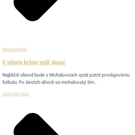
Nezaradené
V sobotu hráme opäť doma!
Najbližší víkend bude v Michalovciach opäť patriť prvoligovému
futbalu. Po šiestich dňoch sa michalovský tím...
Zobraziť viac