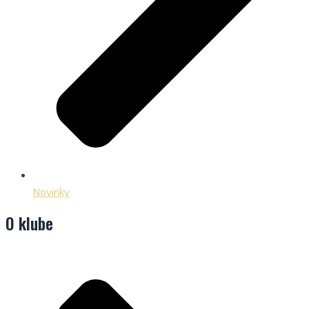
Novinky
O klube