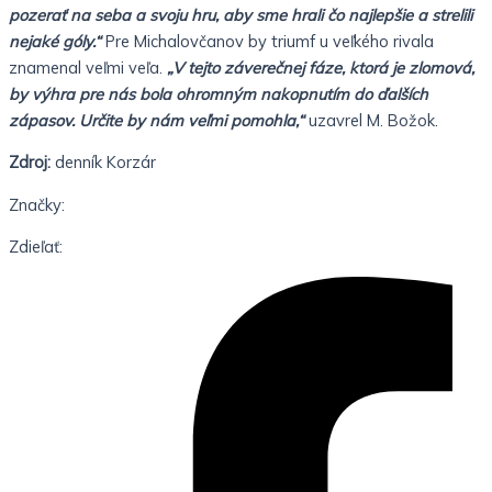
pozerať na seba a svoju hru, aby sme hrali čo najlepšie a strelili
nejaké góly.“
Pre Michalovčanov by triumf u veľkého rivala
znamenal veľmi veľa.
„V tejto záverečnej fáze, ktorá je zlomová,
by výhra pre nás bola ohromným nakopnutím do ďalších
zápasov. Určite by nám veľmi pomohla,“
uzavrel M. Božok.
Zdroj:
denník Korzár
Značky:
Zdieľať: