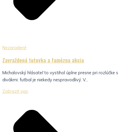
Nezaradené
Zavraždená tutovka a famózna akcia
Michalovský hlásateľ to vystihol úplne presne pri rozlúčke s
divákmi: futbal je niekedy nespravodlivý. V...
Zobraziť viac