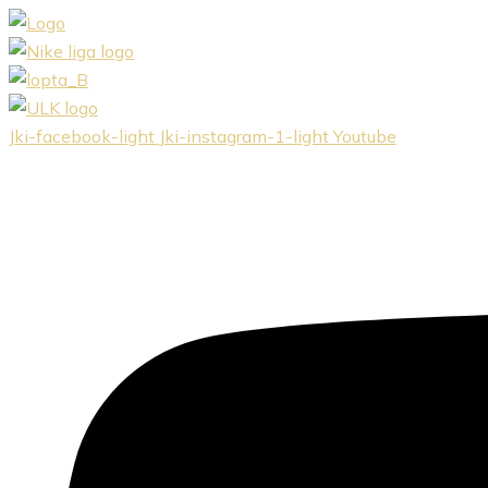
Preskočiť
na
obsah
Jki-facebook-light
Jki-instagram-1-light
Youtube