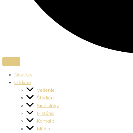
Novinky
O klube
Vedenie
Štadión
Sieň slávy
História
Kontakt
Médiá