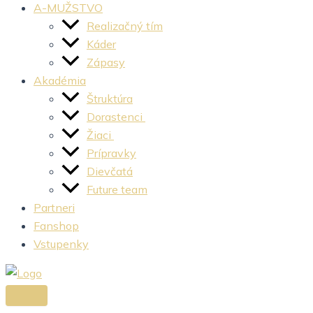
A-MUŽSTVO
Realizačný tím
Káder
Zápasy
Akadémia
Štruktúra
Dorastenci
Žiaci
Prípravky
Dievčatá
Future team
Partneri
Fanshop
Vstupenky