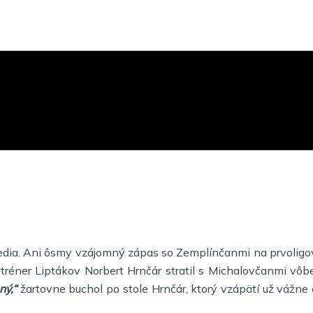
vedia. Ani ôsmy vzájomný zápas so Zemplínčanmi na prvoligovej
, že tréner Liptákov Norbert Hrnčár stratil s Michalovčanmi 
ný,“
žartovne buchol po stole Hrnčár, ktorý vzápätí už vážne