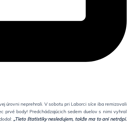
 úrovni neprehrali. V sobotu pri Laborci síce iba remizovali
vôbec prvé body! Predchádzajúcich sedem duelov s nimi vyhral
 dodal:
„Tieto štatistiky nesledujem, takže ma to ani netrápi.