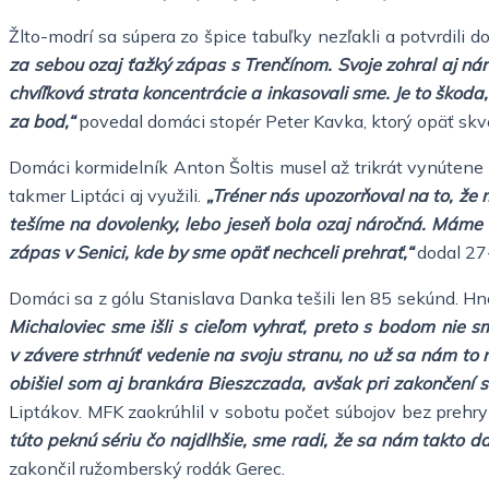
Žlto-modrí sa súpera zo špice tabuľky nezľakli a potvrdili 
za sebou ozaj ťažký zápas s Trenčínom. Svoje zohral aj nár
chvíľková strata koncentrácie a inkasovali sme. Je to škoda,
za bod,“
povedal domáci stopér Peter Kavka, ktorý opäť skvel
Domáci kormidelník Anton Šoltis musel až trikrát vynútene s
takmer Liptáci aj využili.
„Tréner nás upozorňoval na to, že m
tešíme na dovolenky, lebo jeseň bola ozaj náročná. Máme 
zápas v Senici, kde by sme opäť nechceli prehrať,“
dodal 27
Domáci sa z gólu Stanislava Danka tešili len 85 sekúnd. Hne
Michaloviec sme išli s cieľom vyhrať, preto s bodom nie s
v závere strhnúť vedenie na svoju stranu, no už sa nám to 
obišiel som aj brankára Bieszczada, avšak pri zakončení so
Liptákov. MFK zaokrúhlil v sobotu počet súbojov bez prehry
túto peknú sériu čo najdlhšie, sme radi, že sa nám takto 
zakončil ružomberský rodák Gerec.