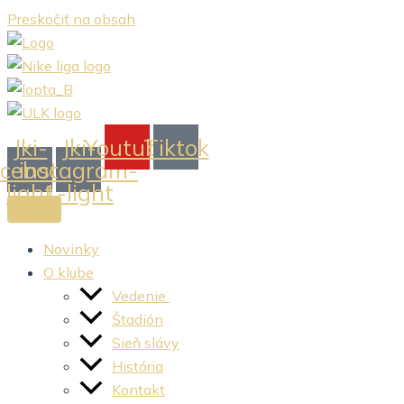
Preskočiť na obsah
Jki-
Jki-
Youtube
Tiktok
acebook-
instagram-
light
1-light
Novinky
O klube
Vedenie
Štadión
Sieň slávy
História
Kontakt