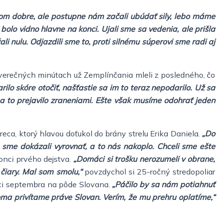
kom dobre, ale postupne nám začali ubúdať sily, lebo máme
olo vidno hlavne na konci. Ujali sme sa vedenia, ale prišla
li nulu. Odjazdili sme to, proti silnému súperovi sme radi aj
 záverečných minútach už Zemplínčania mleli z posledného, čo
ilo skóre otočiť, našťastie sa im to teraz nepodarilo. Už sa
a to prejavilo zraneniami. Ešte však musíme odohrať jeden
eca, ktorý hlavou doťukol do brány strelu Erika Daniela.
„Do
e sme dokázali vyrovnať, a to nás nakoplo. Chceli sme ešte
onci prvého dejstva.
„Domáci si trošku nerozumeli v obrane,
 čiary. Mal som smolu,“
povzdychol si 25-ročný stredopoliar
vici septembra na pôde Slovana.
„Páčilo by sa nám potiahnuť
oma privítame práve Slovan. Verím, že mu prehru oplatíme,“