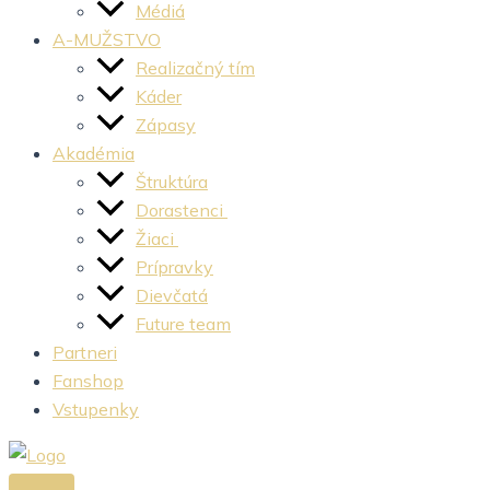
Médiá
A-MUŽSTVO
Realizačný tím
Káder
Zápasy
Akadémia
Štruktúra
Dorastenci
Žiaci
Prípravky
Dievčatá
Future team
Partneri
Fanshop
Vstupenky