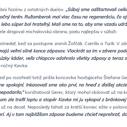
dobrú fazónu z ostatných duelov.
„Súboj sme odštartovali cel
očný terén. Ružomberok mal viac času na regeneráciu, čo aj b
 lebo súper bol hrateľný. Mali sme na to, aby sme vzadu udrža
e dirigoval michalovskú obranu, piatu najlepšiu v súťaži.
triedať, keď sa postupne zranili Žofčák, Carrillo a Turík. V
ajú veľmi silné konce zápasov. Viackrát sa im v závere podar
úzky káder, veľa chlapcov odohralo všetky zápasy a teraz s
-ročný Kavka.
ď po rozohratí totiž prišla koncovka hosťujúceho Štefana Ger
me spokojní. Inkasovali sme ako prví, no hneď z ďalšej akci
nepodarilo,“
konštatoval Gerec, ktorý mohol skórovať už na k
m zle trafil loptu a stopér Kavka mi ju vykopol z bránkovej
 už na desať. Naposledy ťahali za kratší koniec ešte v polo
darí. Aj v tom najbližšom zápase budeme chcieť neprehrať, d