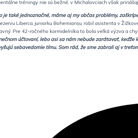
entálne tréningy nie sú bežné, v Michalovciach však prinášaj
ko je také jednoznačné, máme aj my občas problémy, zaškrípe 
 rezervu Liberca, juniorku Bohemiansu, robil asistenta v Žižk
avný. Pre 42-ročného kormidelníka to bola veľká výzva a chyti
ečnom účtovaní, lebo asi sa nám nebude zarátavať, keďže koš
šujú sebavedomie tímu. Som rád, že sme zabrali aj v treťom 