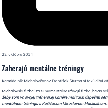
22. októbra 2014
Zaberajú mentálne tréningy
Kormidelník Michalovčanov František Šturma si takú dlhú ví
Michalovskí futbalisti si momentálne užívajú futbal,bavia seb
žeby som vo svojej trénerskej kariére mal takú úspešnú sériu
mentálnom tréningu s Košičanom Miroslavom Mackulínom. A 