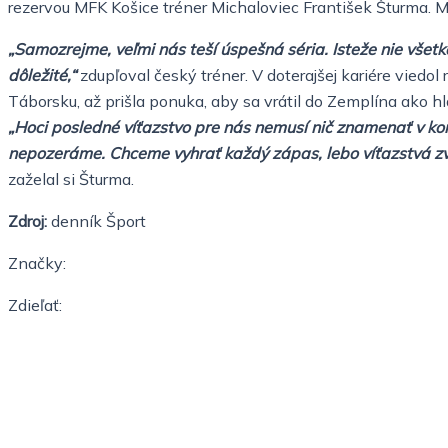
rezervou MFK Košice tréner Michaloviec František Šturma. M
„Samozrejme, veľmi nás teší úspešná séria. Isteže nie všet
dôležité,“
zdupľoval český tréner. V doterajšej kariére viedol
Táborsku, až prišla ponuka, aby sa vrátil do Zemplína ako hl
„Hoci posledné víťazstvo pre nás nemusí nič znamenať v kon
nepozeráme. Chceme vyhrať každý zápas, lebo víťazstvá zvy
zaželal si Šturma.
Zdroj:
denník Šport
Značky:
Zdieľať: