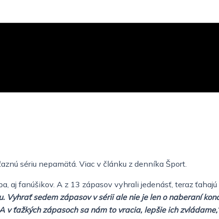
ťaznú sériu nepamätá. Viac v článku z denníka Šport.
a, aj fanúšikov. A z 13 zápasov vyhrali jedenásť, teraz ťahajú
. Vyhrať sedem zápasov v sérii ale nie je len o naberaní kond
v ťažkých zápasoch sa nám to vracia, lepšie ich zvládame,