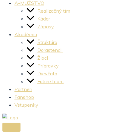
A-MUŽSTVO
Realizačný tím
Káder
Zápasy
Akadémia
Štruktúra
Dorastenci
Žiaci
Prípravky
Dievčatá
Future team
Partneri
Fanshop
Vstupenky