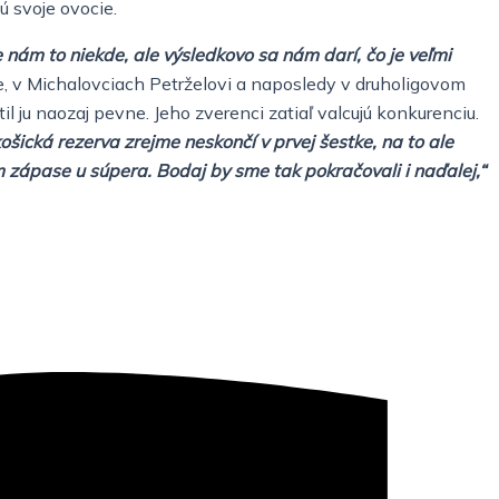
ú svoje ovocie.
nám to niekde, ale výsledkovo sa nám darí, čo je veľmi
ove, v Michalovciach Petrželovi a naposledy v druholigovom
l ju naozaj pevne. Jeho zverenci zatiaľ valcujú konkurenciu.
ická rezerva zrejme neskončí v prvej šestke, na to ale
zápase u súpera. Bodaj by sme tak pokračovali i naďalej,“