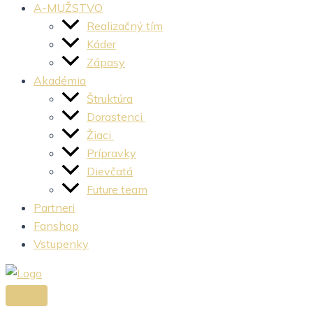
A-MUŽSTVO
Realizačný tím
Káder
Zápasy
Akadémia
Štruktúra
Dorastenci
Žiaci
Prípravky
Dievčatá
Future team
Partneri
Fanshop
Vstupenky