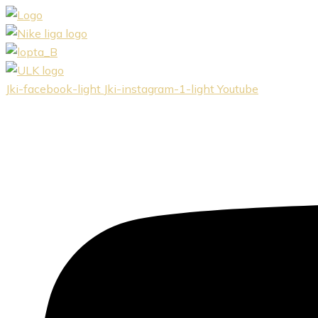
Preskočiť
na
obsah
Jki-facebook-light
Jki-instagram-1-light
Youtube