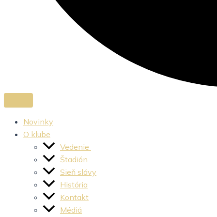
Novinky
O klube
Vedenie
Štadión
Sieň slávy
História
Kontakt
Médiá