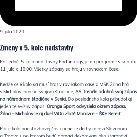
9. júla 2020
Zmeny v 5. kole nadstavby
Posledné, 5. kolo nadstavby Fortuna ligy, je na programe v sobotu
11. júla o 18:00. Všetky zápasy sa hrajú v rovnakom čase.
Keďže celé kolo sa musí hrať v rovnakom čase a MŠK Žilina hrá
s Michalovcami na svojom štadióne,
AS Trenčín odohrá svoj zápas
na náhradnom štadióne v Senici
. Do posledného kola pribudol aj
jeden televízny zápas.
Orange Sport odvysiela okrem zápasu
Žilina – Michalovce aj duel ViOn Zlaté Moravce – ŠKF Sereď.
Piate kolo nadstavbovej časti prinesie derby medzi Slovanom
a Trnavou, po ktorom budú domáci dekorovaní ako staronoví