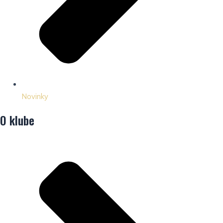
Novinky
O klube