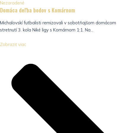
Nezaradené
Domáca deľba bodov s Komárnom
Michalovskí futbalisti remizovali v sobotňajšom domácom
stretnutí 3. kola Niké ligy s Komárnom 1:1. Na...
Zobraziť viac