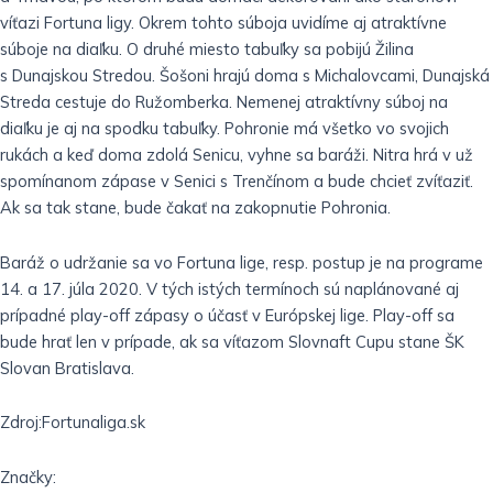
víťazi Fortuna ligy. Okrem tohto súboja uvidíme aj atraktívne
súboje na diaľku. O druhé miesto tabuľky sa pobijú Žilina
s Dunajskou Stredou. Šošoni hrajú doma s Michalovcami, Dunajská
Streda cestuje do Ružomberka. Nemenej atraktívny súboj na
diaľku je aj na spodku tabuľky. Pohronie má všetko vo svojich
rukách a keď doma zdolá Senicu, vyhne sa baráži. Nitra hrá v už
spomínanom zápase v Senici s Trenčínom a bude chcieť zvíťaziť.
Ak sa tak stane, bude čakať na zakopnutie Pohronia.
Baráž o udržanie sa vo Fortuna lige, resp. postup je na programe
14. a 17. júla 2020. V tých istých termínoch sú naplánované aj
prípadné play-off zápasy o účasť v Európskej lige. Play-off sa
bude hrať len v prípade, ak sa víťazom Slovnaft Cupu stane ŠK
Slovan Bratislava.
Zdroj:Fortunaliga.sk
Značky: