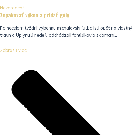
Nezaradené
Zopakovať výkon a pridať góly
Po necelom týždni vybehnú michalovskí futbalisti opäť na vlastný
trávnik. Uplynulú nedeľu odchádzali fanúšikovia sklamaní...
Zobraziť viac