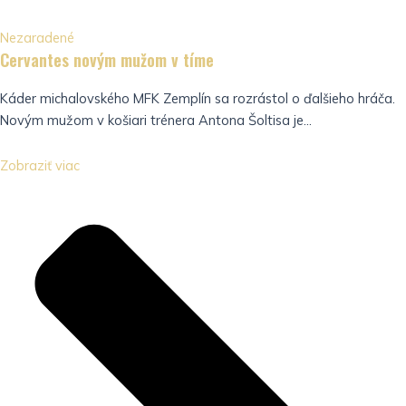
Nezaradené
Cervantes novým mužom v tíme
Káder michalovského MFK Zemplín sa rozrástol o ďalšieho hráča.
Novým mužom v košiari trénera Antona Šoltisa je...
Zobraziť viac