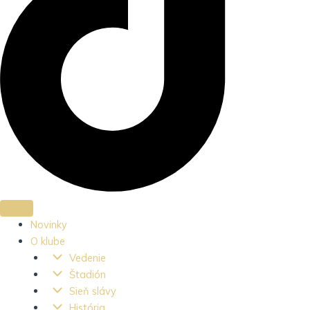
Novinky
O klube
Vedenie
Štadión
Sieň slávy
História