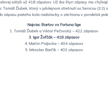
tbalovej súťaži už 418 zápasov. Už iba štyri zápasy mu chýba
 Tomáš Ďubek, ktorý v jubilejnom stretnutí so Senicou (3:2) s
do zápasu piateho kola nadstavby o záchranu v pondelok jed
Najviac štartov vo Fortuna lige
1. Tomáš Ďubek a Viktor Pečovský – 422 zápasov
3. Igor Žofčák – 418 zápasov
4. Martin Poljovka – 404 zápasov
5. Miroslav Barčík – 403 zápasov