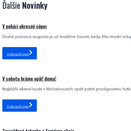
Ďalšie
Novinky
V pohári okresný súper
Druhá polovica augusta je už tradične časom, kedy žlto-modrí vstu
Zobraziť viac
V sobotu hráme opäť doma!
Najbližší víkend bude v Michalovciach opäť patriť prvoligovému futba
Zobraziť viac