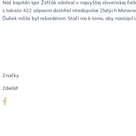
Náš kapitán Igor Žofčák odohral v najvyššej slovenskej fu
s takisto 422 zápasmi dostihol stredopoliar Zlatých Moraviec
Ďubek môže byť rekordérom. Stačí mu k tomu, aby nastúpil 
Značky:
Zdieľať: