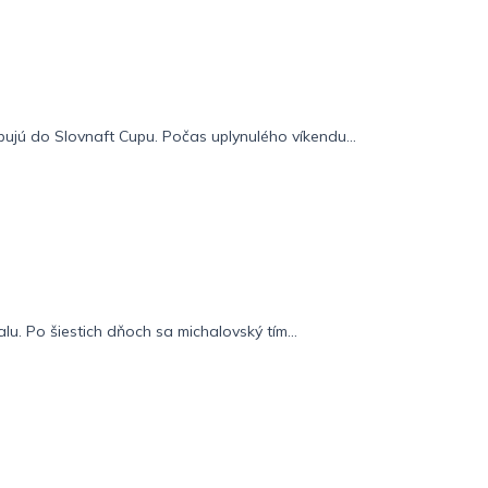
pujú do Slovnaft Cupu. Počas uplynulého víkendu...
lu. Po šiestich dňoch sa michalovský tím...