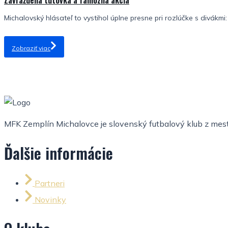
Zavraždená tutovka a famózna akcia
Michalovský hlásateľ to vystihol úplne presne pri rozlúčke s divákmi: 
Zobraziť viac
MFK Zemplín Michalovce je slovenský futbalový klub z mesta
Ďalšie informácie
Partneri
Novinky