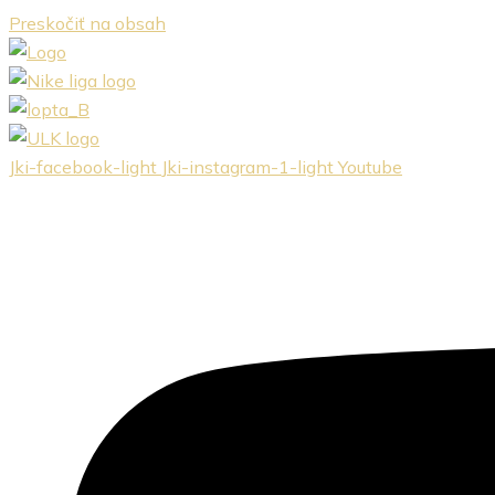
Preskočiť na obsah
Jki-facebook-light
Jki-instagram-1-light
Youtube