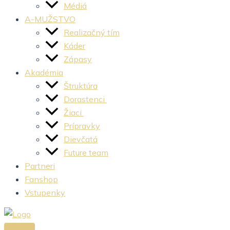
Médiá
A-MUŽSTVO
Realizačný tím
Káder
Zápasy
Akadémia
Štruktúra
Dorastenci
Žiaci
Prípravky
Dievčatá
Future team
Partneri
Fanshop
Vstupenky