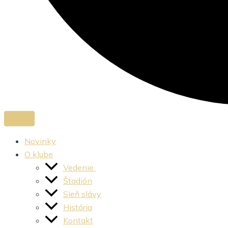
Novinky
O klube
Vedenie
Štadión
Sieň slávy
História
Kontakt