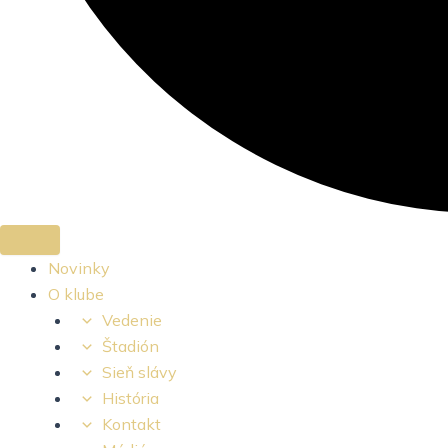
Novinky
O klube
Vedenie
Štadión
Sieň slávy
História
Kontakt