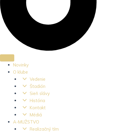
Novinky
O klube
Vedenie
Štadión
Sieň slávy
História
Kontakt
Médiá
A-MUŽSTVO
Realizačný tím