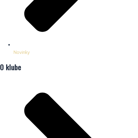
Novinky
O klube