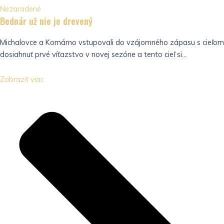
Nezaradené
Bednár už nie je drevený
Michalovce a Komárno vstupovali do vzájomného zápasu s cieľom
dosiahnuť prvé víťazstvo v novej sezóne a tento cieľ si...
Zobraziť viac