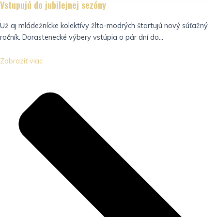
Vstupujú do jubilejnej sezóny
Už aj mládežnícke kolektívy žlto-modrých štartujú nový súťažný
ročník. Dorastenecké výbery vstúpia o pár dní do...
Zobraziť viac