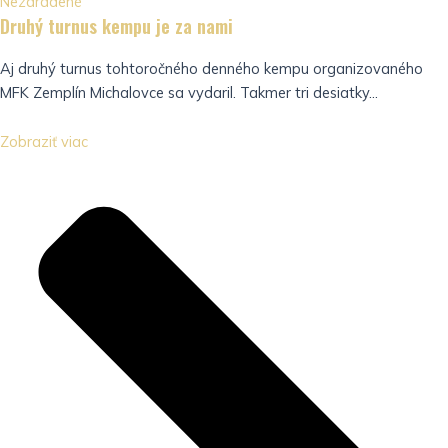
Nezaradené
Druhý turnus kempu je za nami
Aj druhý turnus tohtoročného denného kempu organizovaného
MFK Zemplín Michalovce sa vydaril. Takmer tri desiatky...
Zobraziť viac