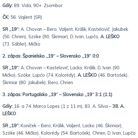
Góly:
89. Vida, 90+. Zsombor
ČK:
56. Vajlent (SR)
SR „19“:
A. Chovan – Bero, Valjent, Králik, Kastelovič, Jakubek
(50. Chrien), Szöke (90. Škriniar), D. Ivan, Lupčo,
A. LEŠKO
(73. Sábler), Mičko
2. zápas: Španielsko „19“ – Slovensko „19“ 0:0
SR „19“:
A. Chovan – Kastelovič, Lacko, Králik, D. Ivan (90.
Mičko), Szöke, Lupčo (74. Kolorédy),
A. LEŠKO
(46. Bartošek),
Škriniar (80. Jakubek), Bero, Chrien
3. zápas: Portugalsko „19“ – Slovensko „19“ 3:1 (1:1)
Góly:
16. a 74. Marco Lopes (1 z 11 m), 83. A. Silva –
38. A.
LEŠKO
SR „19“:
Koníček – Bero, Králik, Valjent, Lacko (46. Škriniar),
Szöke (46. Mičko), Kolorédy (54. Bartošek), Chrien, D. Ivan, Lupčo