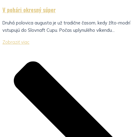
V pohári okresný súper
Druhá polovica augusta je už tradične časom, kedy žlto-modrí
vstupujú do Slovnaft Cupu. Počas uplynulého víkendu...
Zobraziť viac