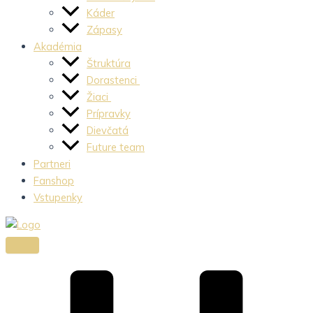
Káder
Zápasy
Akadémia
Štruktúra
Dorastenci
Žiaci
Prípravky
Dievčatá
Future team
Partneri
Fanshop
Vstupenky