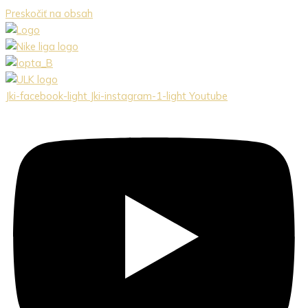
Preskočiť na obsah
Jki-facebook-light
Jki-instagram-1-light
Youtube