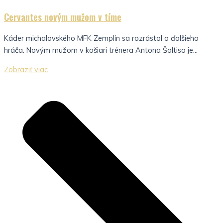
Cervantes novým mužom v tíme
Káder michalovského MFK Zemplín sa rozrástol o ďalšieho
hráča. Novým mužom v košiari trénera Antona Šoltisa je...
Zobraziť viac