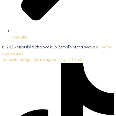
Kontakty
© 2026 Mestský futbalový klub Zemplín Michalovce a.s.
Tvorba
web stránok
Jki-facebook-light
Jki-instagram-1-light
Tiktok