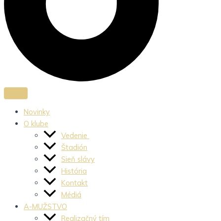
Novinky
O klube
Vedenie
Štadión
Sieň slávy
História
Kontakt
Médiá
A-MUŽSTVO
Realizačný tím