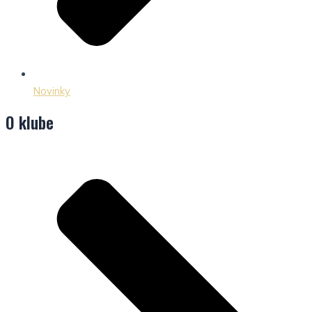
Novinky
O klube