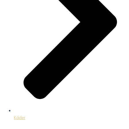
Káder