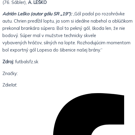
(76. Sábler),
A. LEŠKO
Adrián Leško (autor gólu SR „19“):
„Gól padol po rozohrávke
autu. Chrien predĺžil loptu, ja som si ideálne nabehol a oblúčikom
prekonal brankára súpera. Bol to pekný gól, škoda len, že nie
bodový. Súper mal v mužstve technicky skvele
vybavených hráčov, silných na lopte. Rozhodujúcim momentom
bol exportný gól Lopesa do šibenice našej brány.“
Zdroj:
futbalsfz.sk
Značky:
Zdieľať: