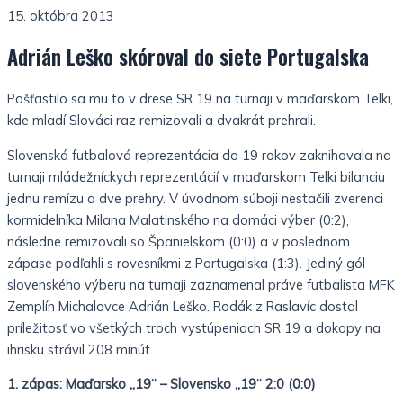
15. októbra 2013
Adrián Leško skóroval do siete Portugalska
Pošťastilo sa mu to v drese SR 19 na turnaji v maďarskom Telki,
kde mladí Slováci raz remizovali a dvakrát prehrali.
Slovenská futbalová reprezentácia do 19 rokov zaknihovala na
turnaji mládežníckych reprezentácií v maďarskom Telki bilanciu
jednu remízu a dve prehry. V úvodnom súboji nestačili zverenci
kormidelníka Milana Malatinského na domáci výber (0:2),
následne remizovali so Španielskom (0:0) a v poslednom
zápase podľahli s rovesníkmi z Portugalska (1:3). Jediný gól
slovenského výberu na turnaji zaznamenal práve futbalista MFK
Zemplín Michalovce Adrián Leško. Rodák z Raslavíc dostal
príležitosť vo všetkých troch vystúpeniach SR 19 a dokopy na
ihrisku strávil 208 minút.
1. zápas: Maďarsko „19“ – Slovensko „19“ 2:0 (0:0)