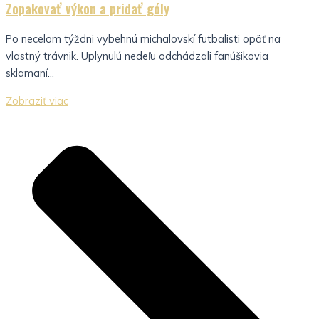
Zopakovať výkon a pridať góly
Po necelom týždni vybehnú michalovskí futbalisti opäť na
vlastný trávnik. Uplynulú nedeľu odchádzali fanúšikovia
sklamaní...
Zobraziť viac