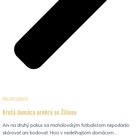
Nezaradené
Krutá domáca prehra so Žilinou
Ani na druhý pokus sa michalovským futbalistom nepodarilo
skórovať ani bodovať. Hoci v nedeľňajšom domácom...