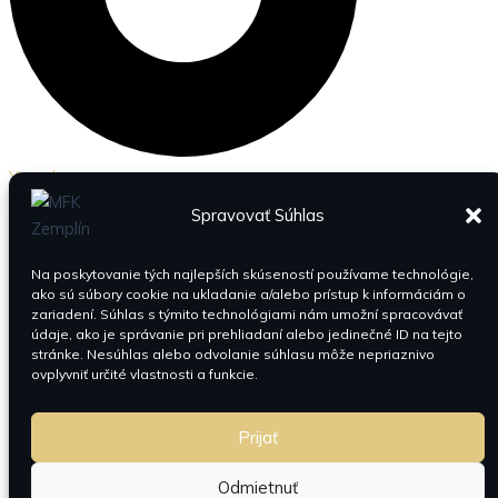
Youtube
Spravovať Súhlas
Na poskytovanie tých najlepších skúseností používame technológie,
ako sú súbory cookie na ukladanie a/alebo prístup k informáciám o
zariadení. Súhlas s týmito technológiami nám umožní spracovávať
údaje, ako je správanie pri prehliadaní alebo jedinečné ID na tejto
stránke. Nesúhlas alebo odvolanie súhlasu môže nepriaznivo
ovplyvniť určité vlastnosti a funkcie.
Prijať
Odmietnuť