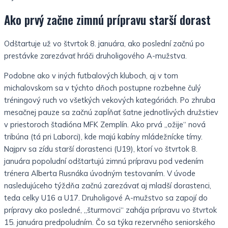
Ako prvý začne zimnú prípravu starší dorast
Odštartuje už vo štvrtok 8. januára, ako poslední začnú po
prestávke zarezávať hráči druholigového A-mužstva.
Podobne ako v iných futbalových kluboch, aj v tom
michalovskom sa v týchto dňoch postupne rozbehne čulý
tréningový ruch vo všetkých vekových kategóriách. Po zhruba
mesačnej pauze sa začnú zapĺňať šatne jednotlivých družstiev
v priestoroch štadióna MFK Zemplín. Ako prvá „ožije“ nová
tribúna (tá pri Laborci), kde majú kabíny mládežnícke tímy.
Najprv sa zídu starší dorastenci (U19), ktorí vo štvrtok 8.
januára popoludní odštartujú zimnú prípravu pod vedením
trénera Alberta Rusnáka úvodným testovaním. V úvode
nasledujúceho týždňa začnú zarezávať aj mladší dorastenci,
teda celky U16 a U17. Druholigové A-mužstvo sa zapojí do
prípravy ako posledné, „šturmovci“ zahája prípravu vo štvrtok
15. januára predpoludním. Čo sa týka rezervného seniorského