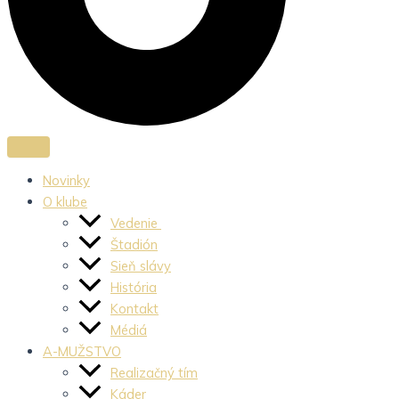
Novinky
O klube
Vedenie
Štadión
Sieň slávy
História
Kontakt
Médiá
A-MUŽSTVO
Realizačný tím
Káder