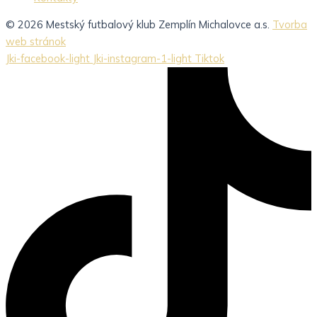
© 2026 Mestský futbalový klub Zemplín Michalovce a.s.
Tvorba
web stránok
Jki-facebook-light
Jki-instagram-1-light
Tiktok