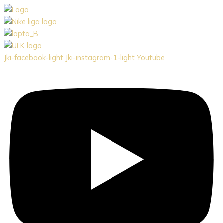
Preskočiť
na
obsah
Jki-facebook-light
Jki-instagram-1-light
Youtube