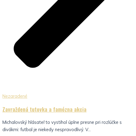
Nezaradené
Zavraždená tutovka a famózna akcia
Michalovský hlásateľ to vystihol úplne presne pri rozlúčke s
divákmi: futbal je niekedy nespravodlivý. V...