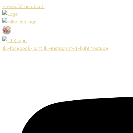
Preskočiť na obsah
Jki-facebook-light
Jki-instagram-1-light
Youtube