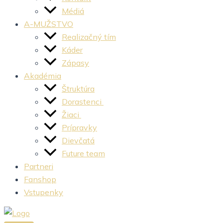
Médiá
A-MUŽSTVO
Realizačný tím
Káder
Zápasy
Akadémia
Štruktúra
Dorastenci
Žiaci
Prípravky
Dievčatá
Future team
Partneri
Fanshop
Vstupenky