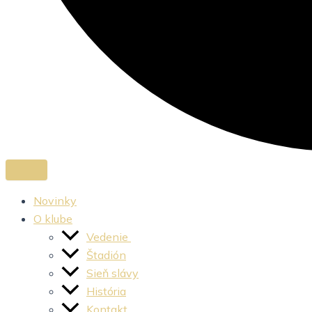
Novinky
O klube
Vedenie
Štadión
Sieň slávy
História
Kontakt