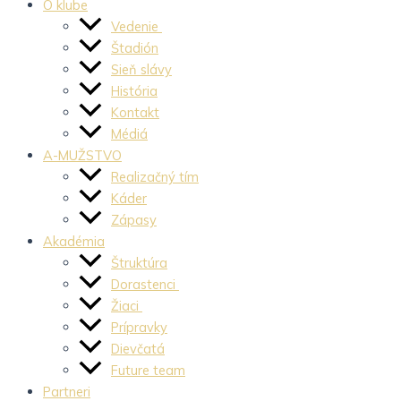
O klube
Vedenie
Štadión
Sieň slávy
História
Kontakt
Médiá
A-MUŽSTVO
Realizačný tím
Káder
Zápasy
Akadémia
Štruktúra
Dorastenci
Žiaci
Prípravky
Dievčatá
Future team
Partneri