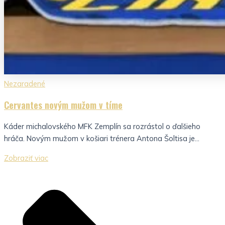
Nezaradené
Cervantes novým mužom v tíme
Káder michalovského MFK Zemplín sa rozrástol o ďalšieho
hráča. Novým mužom v košiari trénera Antona Šoltisa je...
Zobraziť viac