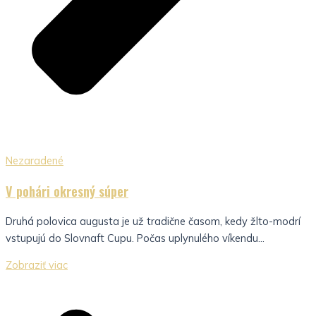
Nezaradené
V pohári okresný súper
Druhá polovica augusta je už tradične časom, kedy žlto-modrí
vstupujú do Slovnaft Cupu. Počas uplynulého víkendu...
Zobraziť viac