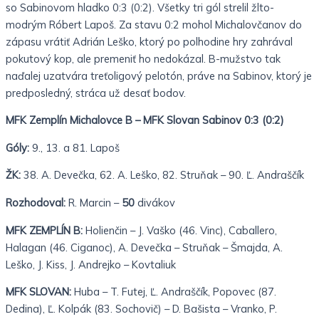
so Sabinovom hladko 0:3 (0:2). Všetky tri gól strelil žlto-
modrým Róbert Lapoš. Za stavu 0:2 mohol Michalovčanov do
zápasu vrátiť Adrián Leško, ktorý po polhodine hry zahrával
pokutový kop, ale premeniť ho nedokázal. B-mužstvo tak
naďalej uzatvára treťoligový pelotón, práve na Sabinov, ktorý je
predposledný, stráca už desať bodov.
MFK Zemplín Michalovce B – MFK Slovan Sabinov 0:3 (0:2)
Góly:
9., 13. a 81. Lapoš
ŽK:
38. A. Devečka, 62. A. Leško, 82. Struňak – 90. Ľ. Andraščík
Rozhodoval:
R. Marcin –
50
divákov
MFK ZEMPLÍN B:
Holienčin – J. Vaško (46. Vinc), Caballero,
Halagan (46. Ciganoc), A. Devečka – Struňak – Šmajda, A.
Leško, J. Kiss, J. Andrejko – Kovtaliuk
MFK SLOVAN:
Huba – T. Futej, Ľ. Andraščík, Popovec (87.
Dedina), Ľ. Kolpák (83. Sochovič) – D. Bašista – Vranko, P.