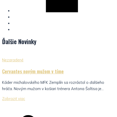
Ďalšie
Novinky
Nezaradené
Cervantes novým mužom v tíme
Káder michalovského MFK Zemplín sa rozrástol o ďalšieho
hráča. Novým mužom v košiari trénera Antona Šoltisa je...
Zobraziť viac