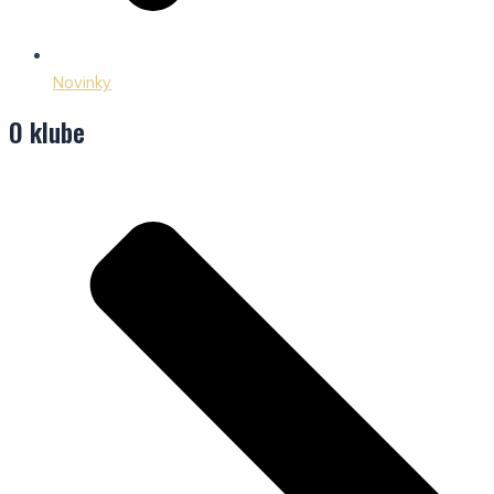
Novinky
O klube