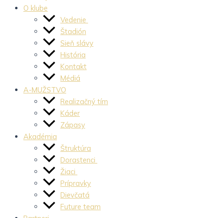
O klube
Vedenie
Štadión
Sieň slávy
História
Kontakt
Médiá
A-MUŽSTVO
Realizačný tím
Káder
Zápasy
Akadémia
Štruktúra
Dorastenci
Žiaci
Prípravky
Dievčatá
Future team