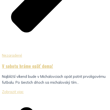
Nezaradené
V sobotu hráme opäť doma!
Najbližší víkend bude v Michalovciach opäť patriť prvoligovému
futbalu. Po šiestich dňoch sa michalovský tím...
Zobraziť viac