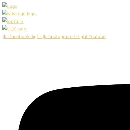
Preskočiť
na
obsah
Jki-facebook-light
Jki-instagram-1-light
Youtube