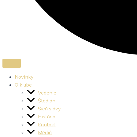
Novinky
O klube
Vedenie
Štadión
Sieň slávy
História
Kontakt
Médiá