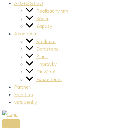
A-MUŽSTVO
Realizačný tím
Káder
Zápasy
Akadémia
Štruktúra
Dorastenci
Žiaci
Prípravky
Dievčatá
Future team
Partneri
Fanshop
Vstupenky