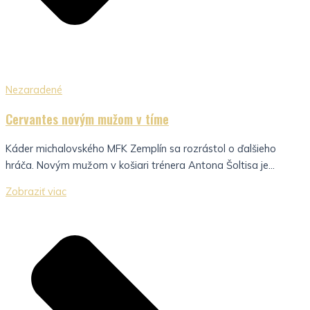
Nezaradené
Cervantes novým mužom v tíme
Káder michalovského MFK Zemplín sa rozrástol o ďalšieho
hráča. Novým mužom v košiari trénera Antona Šoltisa je...
Zobraziť viac