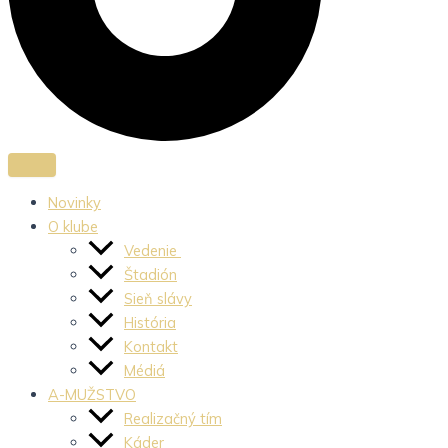
Novinky
O klube
Vedenie
Štadión
Sieň slávy
História
Kontakt
Médiá
A-MUŽSTVO
Realizačný tím
Káder