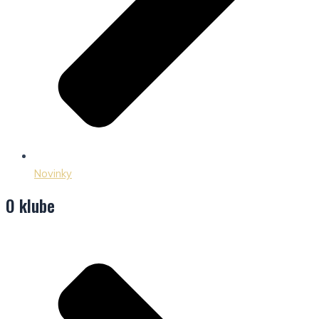
Novinky
O klube