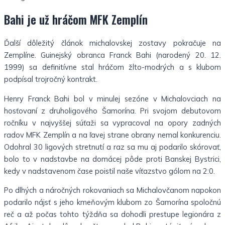
Bahi je už hráčom MFK Zemplín
Ďalší dôležitý článok michalovskej zostavy pokračuje na
Zemplíne. Guinejský obranca Franck Bahi (narodený 20. 12.
1999) sa definitívne stal hráčom žlto-modrých a s klubom
podpísal trojročný kontrakt.
Henry Franck Bahi bol v minulej sezóne v Michalovciach na
hosťovaní z druholigového Šamorína. Pri svojom debutovom
ročníku v najvyššej súťaži sa vypracoval na opory zadných
radov MFK Zemplín a na ľavej strane obrany nemal konkurenciu.
Odohral 30 ligových stretnutí a raz sa mu aj podarilo skórovať,
bolo to v nadstavbe na domácej pôde proti Banskej Bystrici,
kedy v nadstavenom čase poistil naše víťazstvo gólom na 2:0.
Po dlhých a náročných rokovaniach sa Michalovčanom napokon
podarilo nájsť s jeho kmeňovým klubom zo Šamorína spoločnú
reč a až počas tohto týždňa sa dohodli prestupe legionára z