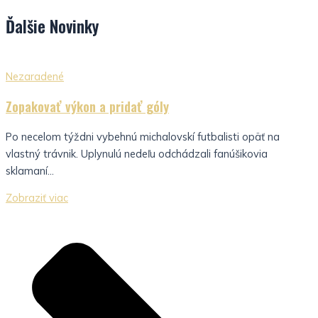
Ďalšie
Novinky
Nezaradené
Zopakovať výkon a pridať góly
Po necelom týždni vybehnú michalovskí futbalisti opäť na
vlastný trávnik. Uplynulú nedeľu odchádzali fanúšikovia
sklamaní...
Zobraziť viac