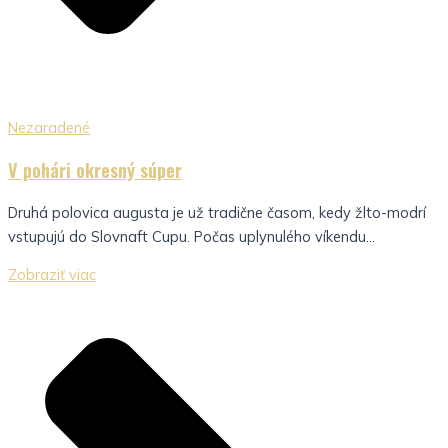
Nezaradené
V pohári okresný súper
Druhá polovica augusta je už tradične časom, kedy žlto-modrí
vstupujú do Slovnaft Cupu. Počas uplynulého víkendu...
Zobraziť viac