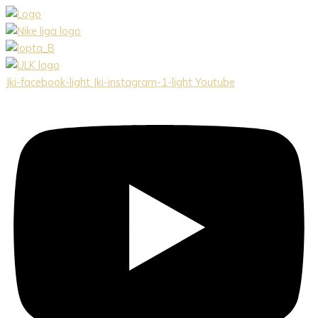
Preskočiť
na
obsah
Jki-facebook-light
Jki-instagram-1-light
Youtube