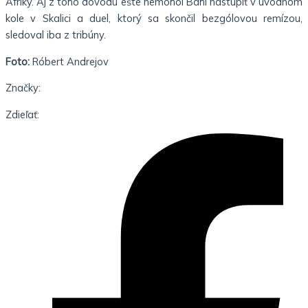
Afriky. Aj z toho dôvodu ešte nemohol Bahi nastúpiť v úvodnom
kole v Skalici a duel, ktorý sa skončil bezgólovou remízou,
sledoval iba z tribúny.
Foto:
Róbert Andrejov
Značky:
Zdieľať: