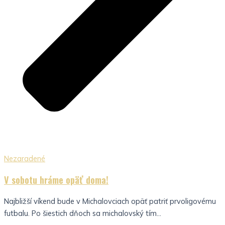
Nezaradené
V sobotu hráme opäť doma!
Najbližší víkend bude v Michalovciach opäť patriť prvoligovému
futbalu. Po šiestich dňoch sa michalovský tím...