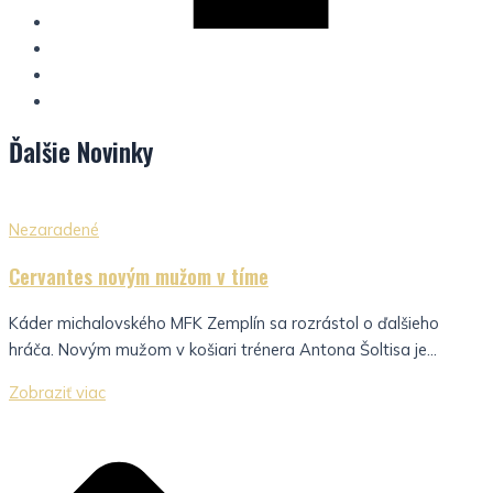
Ďalšie
Novinky
Nezaradené
Cervantes novým mužom v tíme
Káder michalovského MFK Zemplín sa rozrástol o ďalšieho
hráča. Novým mužom v košiari trénera Antona Šoltisa je...
Zobraziť viac