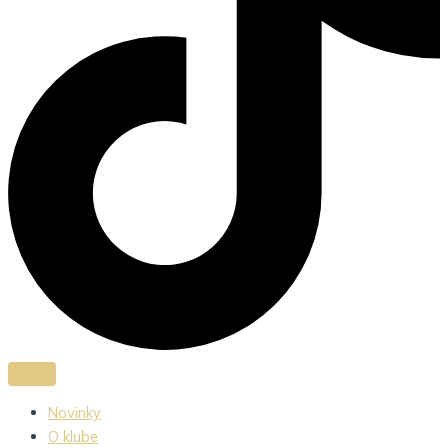
Novinky
O klube