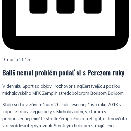
9. apríla 2015
Bališ nemal problém podať si s Perezom ruky
V denníku Šport sa objavil rozhovor s najčerstvejšou posilou
michalovského MFK Zemplín stredopoliarom Borisom Bališom.
Stalo sa to v záverečnom 20. kole jesennej časti roku 2013 v
zápase trnavskej juniorky s Michalovcami, v ktorom v
predposlednej minúte strelili Zemplínčania tretí gól, a Trnavčatá
v deväťdesiatej vyrovnali. Smutným hrdinom strhujúceho