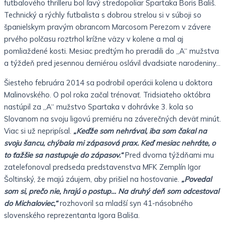
futbalového thrilleru bol ľavý stredopoliar Spartaka Boris Bališ.
Technický a rýchly futbalista s dobrou strelou si v súboji so
španielskym pravým obrancom Marcosom Perezom v závere
prvého polčasu roztrhol krížne väzy v kolene a mal aj
pomliaždené kosti. Mesiac predtým ho preradili do „A“ mužstva
a týždeň pred jesennou derniérou oslávil dvadsiate narodeniny…
Šiesteho februára 2014 sa podrobil operácii kolena u doktora
Malinovského. O pol roka začal trénovať. Tridsiateho októbra
nastúpil za „A“ mužstvo Spartaka v dohrávke 3. kola so
Slovanom na svoju ligovú premiéru na záverečných deväť minút.
Viac si už nepripísal.
„Keďže som nehrával, iba som čakal na
svoju šancu, chýbala mi zápasová prax. Keď mesiac nehráte, o
to ťažšie sa nastupuje do zápasov.“
Pred dvoma týždňami mu
zatelefonoval predseda predstavenstva MFK Zemplín Igor
Šoltinský, že majú záujem, aby prišiel na hosťovanie.
„Povedal
som si, prečo nie, hrajú o postup… Na druhý deň som odcestoval
do Michaloviec,“
rozhovoril sa mladší syn 41-násobného
slovenského reprezentanta Igora Bališa.