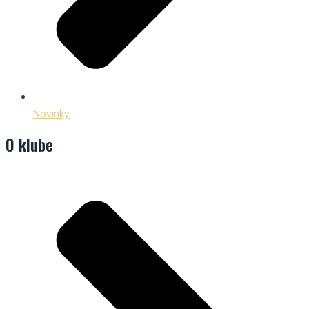
Novinky
O klube