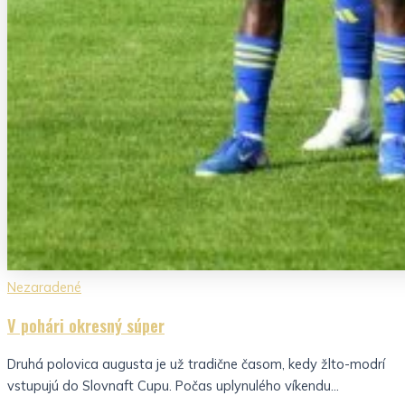
Nezaradené
V pohári okresný súper
Druhá polovica augusta je už tradične časom, kedy žlto-modrí
vstupujú do Slovnaft Cupu. Počas uplynulého víkendu...