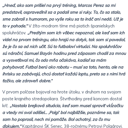
„Hneď, ako som prišiel na prvý tréning, Marcos Perez sa mi
predstavil, ospravedlnil sa a podali sme si ruky. To, čo sa stalo,
sme zobrali s humorom, po vyše roku sa to ináč ani nedá. Už je
to v pohode.“
V žlto-modrom tíme má piatich španielskych
spoluhráčov.
„Predtým som ich vôbec nepoznal, ale keď som ich
videl na prvom tréningu, ako hrajú na dotyk, tak som si povedal,
že je čo sa od nich učiť. Sú to futbaloví virtuózi. Na spoluhráčov
sú nároční, Samuel Bayón hodinu pred zápasom chodil za mnou
a vysvetľoval mi, čo odo mňa očakáva, kadiaľ sa mám
pohybovať. Futbal berú ako robotu – musí sa toto, hento, ale na
ihrisku sa zabávajú, chcú dostať každú loptu, preto sa s nimi hrá
ťažko, ale zároveň dobre.“
V prvom polčase bojoval na hrote útoku, v druhom na svojom
poste krajného stredopoliara. Štvrťhodiny pred koncom dostal
kŕč.
„Nastala brejková situácia, keď som musel spraviť vkĺzačku
a vtedy mi sval odišiel… ,Polgi‘ bol najbližšie, poznáme sa, tak
som ho poprosil, nech mi pomôže. Bol ochotný, za čo mu
ďakujem.“
Kapitánovi ŠK Senec, 38-ročnému Petrovi Polgárovi,