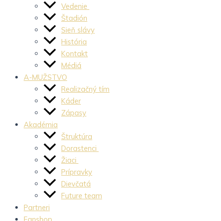
Vedenie
Štadión
Sieň slávy
História
Kontakt
Médiá
A-MUŽSTVO
Realizačný tím
Káder
Zápasy
Akadémia
Štruktúra
Dorastenci
Žiaci
Prípravky
Dievčatá
Future team
Partneri
Fanshop