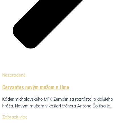
Nezaradené
Cervantes novým mužom v tíme
Káder michalovského MFK Zemplín sa rozrástol o ďalšieho
hráča. Novým mužom v košiari trénera Antona Šoltisa je...
Zobraziť viac