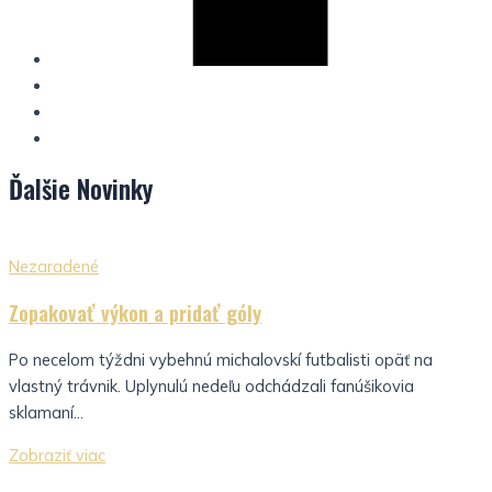
Ďalšie
Novinky
Nezaradené
Zopakovať výkon a pridať góly
Po necelom týždni vybehnú michalovskí futbalisti opäť na
vlastný trávnik. Uplynulú nedeľu odchádzali fanúšikovia
sklamaní...
Zobraziť viac