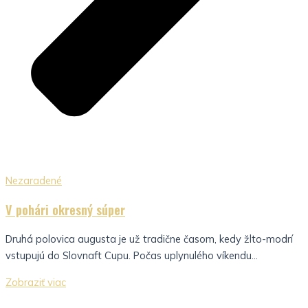
Nezaradené
V pohári okresný súper
Druhá polovica augusta je už tradične časom, kedy žlto-modrí
vstupujú do Slovnaft Cupu. Počas uplynulého víkendu...
Zobraziť viac