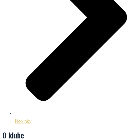
Novinky
O klube