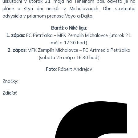
uskutoční v utorok 21. mája na Tehelnom poli, odveta je na
pláne o štyri dni neskôr v Michalovciach. Obe stretnutia
odvysiela v priamom prenose Voyo a Dajto.
Baráž o Niké ligu:
1. zápas:
FC Petržalka – MFK Zemplín Michalovce (utorok 21.
máj o 17.30 hod.)
2. zápas:
MFK Zemplín Michalovce – FC Artmedia Petržalka
(sobota 25 máj o 16.30 hod.)
Foto:
Róbert Andrejov
Značky:
Zdieľať: