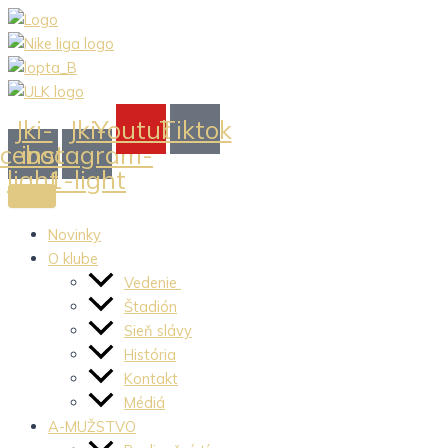
Preskočiť
na
obsah
Jki-
Jki-
Youtube
Tiktok
acebook-
instagram-
light
1-light
Novinky
O klube
Vedenie
Štadión
Sieň slávy
História
Kontakt
Médiá
A-MUŽSTVO