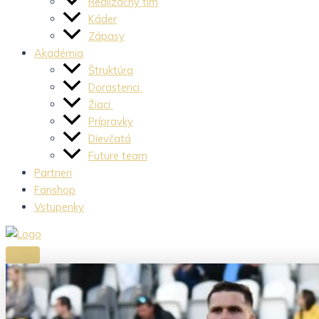
Realizačný tím
Káder
Zápasy
Akadémia
Štruktúra
Dorastenci
Žiaci
Prípravky
Dievčatá
Future team
Partneri
Fanshop
Vstupenky