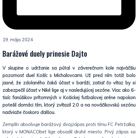
19. mája 2024
Barážové duely prinesie Dajto
V skupine o udržanie sa pútal v záverečnom kole najväčšiu
pozornosť duel Košíc s Michalovcami. Už pred ním totiž bolo
jasné, že zdolaného čaká účasť v baráži, zatiaľ čo víťaz by si
zabezpečil účasť v Niké lige aj v nasledujúcej sezóne. Viac ako 6-
tisíc fanúšikov prítomných v Košickej futbalovej aréne napokon
potešil domáci tím, ktorý zvíťazil 2:0 a na nováčikovskú sezónu
nadviaže čoskoro ďalšou.
Zemplín absolvuje barážový dvojzápas proti tímu FC Petržalka,
ktorý v MONACObet lige obsadil druhé miesto. Prvý zápas sa