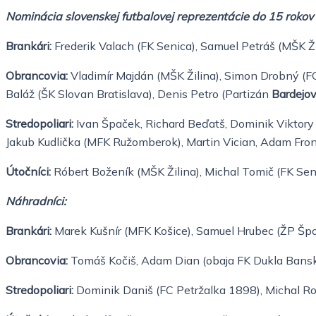
Nominácia slovenskej futbalovej reprezentácie do 15 rokov
Brankári:
Frederik Valach (FK Senica), Samuel Petráš (MŠK
Ž
Obrancovia:
Vladimír Majdán (MŠK Žilina), Simon Drobný (F
Baláž
(ŠK Slovan Bratislava), Denis Petro (Partizán
Bardejov
Stredopoliari:
Ivan Špaček, Richard Beďatš, Dominik Viktory
Jakub
Kudlička (MFK Ružomberok), Martin Vician, Adam Fron
Útočníci:
Róbert Boženík (MŠK Žilina), Michal Tomič (FK
Sen
Náhradníci:
Brankári:
Marek Kušnír (MFK Košice), Samuel Hrubec (ŽP Špo
Obrancovia:
Tomáš Kočiš, Adam Dian (obaja FK Dukla Bans
Stredopoliari:
Dominik Daniš (FC Petržalka 1898), Michal
Ro