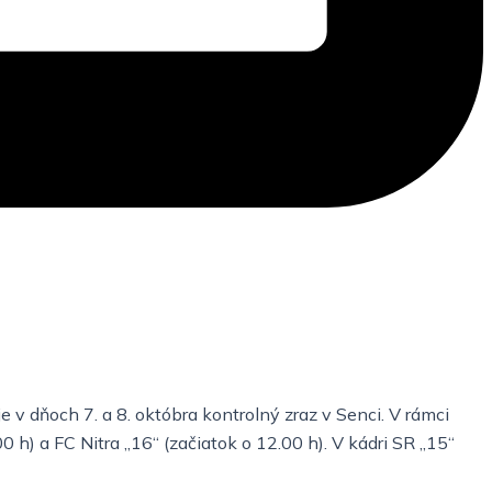
 v dňoch 7. a 8.
októbra kontrolný zraz v Senci. V rámci
0 h) a FC Nitra
„16“ (začiatok o 12.00 h). V kádri SR „15“