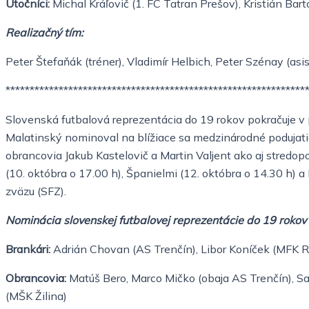
Útočníci:
Michal Kráľovič (1. FC Tatran Prešov), Kristián
Bart
Realizačný tím:
Peter Štefaňák (tréner),
Vladimír Helbich, Peter Szénay (asis
**************************************************************
Slovenská futbalová reprezentácia do 19 rokov pokračuje v p
Malatinský nominoval na blížiace sa medzinárodné podujati
obrancovia Jakub Kastelovič a Martin Valjent ako aj stredopo
(10. októbra o 17.00 h), Španielmi (12. októbra o 14.30 h) a
zväzu (SFZ).
Nominácia slovenskej futbalovej reprezentácie do 19 rokov
Brankári:
Adrián Chovan (AS Trenčín), Libor Koníček (MFK
Obrancovia:
Matúš Bero, Marco Mičko (obaja AS Trenčín), Sa
(MŠK Žilina)