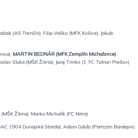
abak (AS Trenčín), Filip Vaško (MFK Košice), Jakub
nica),
MARTIN BEDNÁR (MFK Zemplín Michalovce)
,
islav
Sluka (MŠK Žilina), Juraj Timko (1. FC Tatran Prešov)
(MŠK Žilina), Marko Michalík (FC Nitra)
DAC 1904 Dunajská Streda), Adam Gduľa (Partizán
Bardejov)