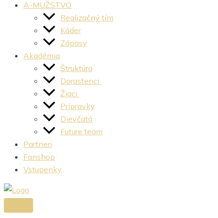
A-MUŽSTVO
Realizačný tím
Káder
Zápasy
Akadémia
Štruktúra
Dorastenci
Žiaci
Prípravky
Dievčatá
Future team
Partneri
Fanshop
Vstupenky