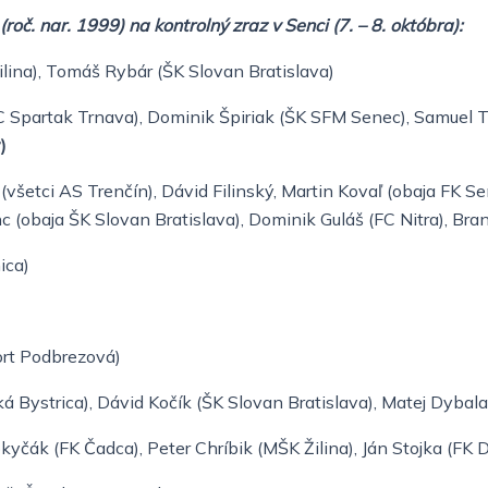
(roč. nar. 1999) na kontrolný zraz v Senci (7. – 8.
októbra):
ilina), Tomáš Rybár (ŠK Slovan Bratislava)
C
Spartak Trnava), Dominik Špiriak (ŠK SFM Senec), Samuel
T
)
(všetci AS Trenčín), Dávid Filinský, Martin Kovaľ (obaja FK
Se
c (obaja
ŠK Slovan Bratislava), Dominik Guláš (FC Nitra), Bran
ica)
rt
Podbrezová)
ká
Bystrica), Dávid Kočík (ŠK Slovan Bratislava), Matej Dybala
kyčák (FK Čadca), Peter Chríbik (MŠK Žilina), Ján Stojka
(FK 