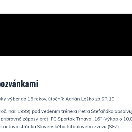
pozvánkami
ký výber do 15 rokov, útočník Adrián Leško za SR 19.
roč. nar. 1999) pod
vedením trénera Petra Štefaňáka absolvuje
é prípravné zápasy
proti FC Spartak Trnava „16“ (výkop o 10.0
ternetová
stránka Slovenského futbalového zväzu (SFZ).