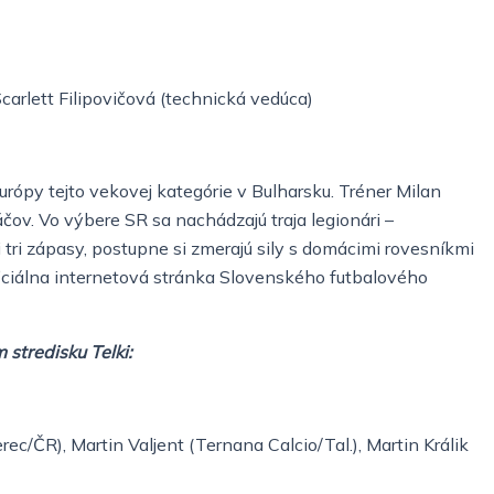
carlett Filipovičová (technická vedúca)
rópy tejto vekovej kategórie v Bulharsku. Tréner Milan
ov. Vo výbere SR sa nachádzajú traja legionári –
 tri zápasy, postupne si zmerajú sily s domácimi rovesníkmi
oficiálna internetová stránka Slovenského futbalového
 stredisku Telki:
c/ČR), Martin Valjent (Ternana Calcio/Tal.), Martin Králik