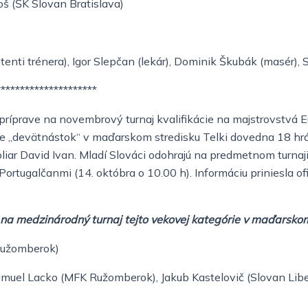
oš (ŠK Slovan Bratislava)
tenti trénera),
Igor Slepčan (lekár),
Dominik Škubák (masér),
S
*********************
ríprave na novembrový turnaj kvalifikácie na majstrovstvá Eu
e „devätnástok“ v maďarskom stredisku Telki dovedna 18 hráč
liar David Ivan. Mladí Slováci odohrajú na predmetnom turnaji
 Portugalčanmi (14. októbra o 10.00 h). Informáciu priniesla 
 na
medzinárodný turnaj tejto vekovej kategórie v maďarskom
 Ružomberok)
muel Lacko (MFK Ružomberok), Jakub Kastelovič (Slovan Libere