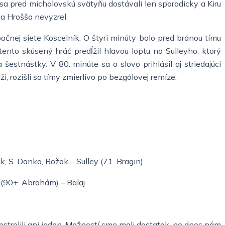
 sa pred michalovskú svätyňu dostávali len sporadicky a Kiru
na Hrošša nevyzrel.
očnej siete Koscelník. O štyri minúty bolo pred bránou tímu
tento skúsený hráč predĺžil hlavou loptu na Sulleyho, ktorý
estnástky. V 80. minúte sa o slovo prihlásil aj striedajúci
 rozišli sa tímy zmierlivo po bezgólovej remíze.
čák, S. Danko, Božok – Sulley (71. Bragin)
k (90+. Abrahám) – Balaj
estrelili ani jeden. Možností sme mali dostatok, no dnes nám