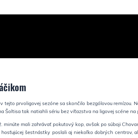
váčikom
v tejto prvoligovej sezóne sa skončilo bezgólovou remízou. 
Šoltisa tak natiahli sériu bez víťazstva na ligovej scéne na 
v 2. minúte mali zahrávať pokutový kop, avšak po súboji Chov
hosťujúcej šestnástky poslali aj niekoľko dobrých centrov, al