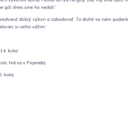
 gól, dnes sme ho nedali.“
edviesť dobrý výkon a zabodovať. To druhé sa nám podarilo, 
loviec si veľmi vážim.“
14. kolo)
olo, hrá sa v Poprade)
. kolo)