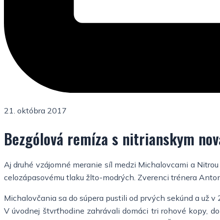
21. októbra 2017
Bezgólová remíza s nitrianskym no
Aj druhé vzájomné meranie síl medzi Michalovcami a Nitrou 
celozápasovému tlaku žlto-modrých. Zverenci trénera Antona 
Michalovčania sa do súpera pustili od prvých sekúnd a už 
V úvodnej štvrťhodine zahrávali domáci tri rohové kopy, do 