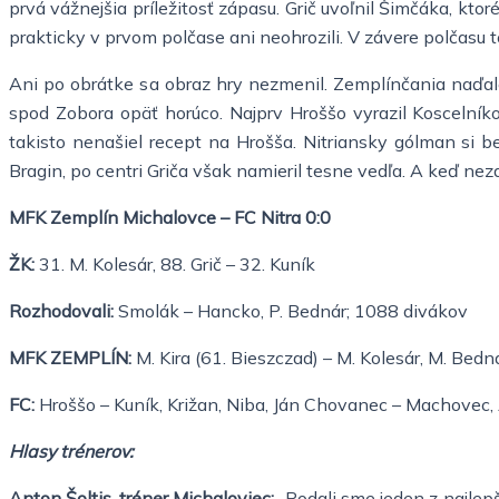
prvá vážnejšia príležitosť zápasu. Grič uvoľnil Šimčáka, kt
prakticky v prvom polčase ani neohrozili. V závere polčasu 
Ani po obrátke sa obraz hry nezmenil. Zemplínčania naďalej
spod Zobora opäť horúco. Najprv Hroššo vyrazil Koscelníkov
takisto nenašiel recept na Hrošša. Nitriansky gólman si be
Bragin, po centri Griča však namieril tesne vedľa. A keď ne
MFK Zemplín Michalovce – FC Nitra 0:0
ŽK:
31. M. Kolesár, 88. Grič – 32. Kuník
Rozhodovali:
Smolák – Hancko, P. Bednár; 1088 divákov
MFK ZEMPLÍN:
M. Kira (61. Bieszczad) – M. Kolesár, M. Bednár
FC:
Hroššo – Kuník, Križan, Niba, Ján Chovanec – Machovec, A
Hlasy trénerov:
Anton Šoltis, tréner Michaloviec:
„Podali sme jeden z najlepš