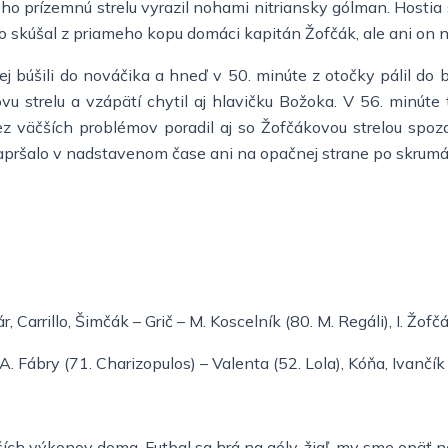
orého prízemnú strelu vyrazil nohami nitriansky gólman. Hostia
to skúšal z priameho kopu domáci kapitán Žofčák, ale ani on 
 búšili do nováčika a hneď v 50. minúte z otočky pálil do b
u strelu a vzápätí chytil aj hlavičku Božoka. V 56. minúte 
z väčších problémov poradil aj so Žofčákovou strelou spoza š
zapršalo v nadstavenom čase ani na opačnej strane po skrumáži,
, Carrillo, Šimčák – Grič – M. Koscelník (80. M. Regáli), I. Žof
. Fábry (71. Charizopulos) – Valenta (52. Lola), Kóňa, Ivančí
ích výkonov doma. Futbal sa hrá na góly, žiaľ, my sme opäť n