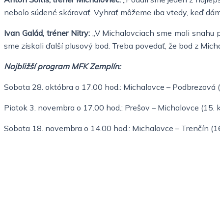
nebolo súdené skórovať. Vyhrať môžeme iba vtedy, keď dáme
Ivan Galád, tréner Nitry:
„V Michalovciach sme mali snahu pr
sme získali ďalší plusový bod. Treba povedať, že bod z Micha
Najbližší program MFK Zemplín:
Sobota 28. októbra o 17.00 hod.: Michalovce – Podbrezová (
Piatok 3. novembra o 17.00 hod.: Prešov – Michalovce (15. k
Sobota 18. novembra o 14.00 hod.: Michalovce – Trenčín (16