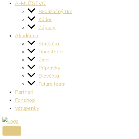
A-MUŽSTVO
Realizačný tím
Káder
Zápasy
Akadémia
Štruktúra
Dorastenci
Žiaci
Prípravky
Dievčatá
Future team
Partneri
Fanshop
Vstupenky