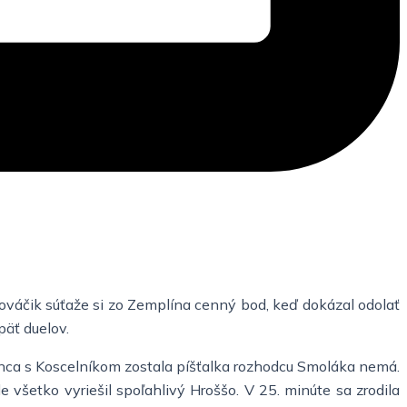
Nováčik súťaže si zo Zemplína cenný bod, keď dokázal odolať
päť duelov.
anca s Koscelníkom zostala píšťalka rozhodcu Smoláka nemá.
e všetko vyriešil spoľahlivý Hroššo. V 25. minúte sa zrodila