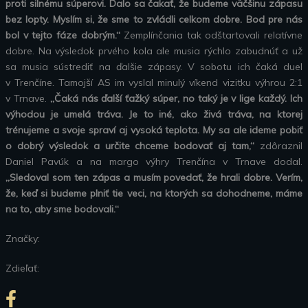
proti silnému súperovi. Dalo sa čakať, že budeme väčšinu zápasu
bez lopty. Myslím si, že sme to zvládli celkom dobre. Bod pre nás
bol v tejto fáze dobrým.“
Zemplínčania tak odštartovali relatívne
dobre. Na výsledok prvého kola ale musia rýchlo zabudnúť a už
sa musia sústrediť na ďalšie zápasy. V sobotu ich čaká duel
v Trenčíne. Tamojší AS im vyslal minulý víkend vizitku výhrou 2:1
v Trnave.
„Čaká nás ďalší ťažký súper, no taký je v lige každý. Ich
výhodou je umelá tráva. Je to iné, ako živá tráva, na ktorej
trénujeme a svoje spraví aj vysoká teplota. My sa ale ideme pobiť
o dobrý výsledok a určite chceme bodovať aj tam,“
zdôraznil
Daniel Pavúk a na margo výhry Trenčína v Trnave dodal.
„Sledoval som ten zápas a musím povedať, že hrali dobre. Verím,
že, keď si budeme plniť tie veci, na ktorých sa dohodneme, máme
na to, aby sme bodovali.“
Značky:
Zdieľať: