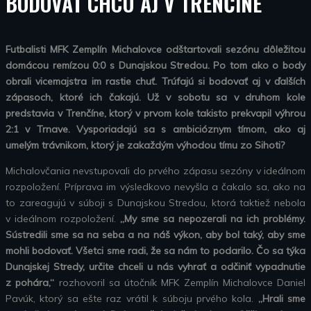
BODOVAŤ CHCÚ AJ V TRENČÍNE
Futbalisti MFK Zemplín Michalovce odštartovali sezónu dôležitou
domácou remízou 0:0 s Dunajskou Stredou. Po tom ako o body
obrali vicemajstra im rastie chuť. Trúfajú si bodovať aj v ďalších
zápasoch, ktoré ich čakajú. Už v sobotu sa v druhom kole
predstavia v Trenčíne, ktorý v prvom kole takisto prekvapil výhrou
2:1 v Trnave. Vysporiadajú sa s ambicióznym tímom, ako aj
umelým trávnikom, ktorý je zakaždým výhodou tímu zo Sihoti?
Michalovčania nevstupovali do prvého zápasu sezóny v ideálnom
rozpoložení. Príprava im výsledkovo nevyšla a čakalo sa, ako na
to zareagujú v súboji s Dunajskou Stredou, ktorá taktiež nebola
v ideálnom rozpoložení.
„My sme sa nepozerali na ich problémy.
Sústredili sme sa na seba a na náš výkon, aby bol taký, aby sme
mohli bodovať. Všetci sme radi, že sa nám to podarilo. Čo sa týka
Dunajskej Stredy, určite chceli u nás vyhrať a odčiniť vypadnutie
z pohára,“
rozhovoril sa útočník MFK Zemplín Michalovce Daniel
Pavúk, ktorý sa ešte raz vrátil k súboju prvého kola.
„Hrali sme