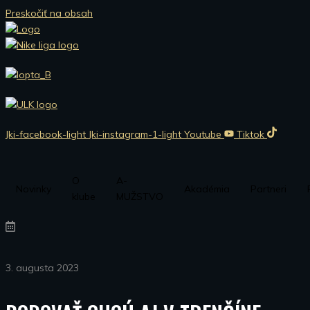
Preskočiť na obsah
Jki-facebook-light
Jki-instagram-1-light
Youtube
Tiktok
O
A-
Novinky
Akadémia
Partneri
klube
MUŽSTVO
3. augusta 2023