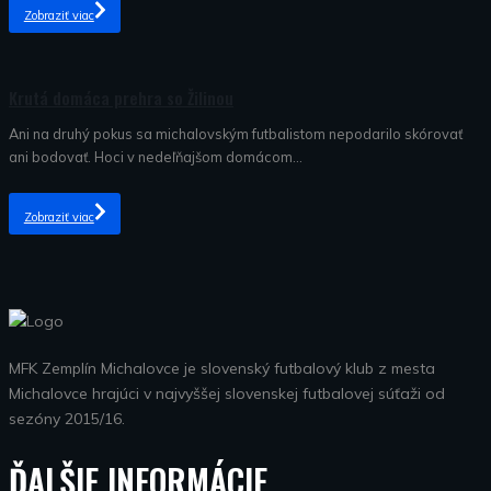
Zobraziť viac
Nezaradené
Krutá domáca prehra so Žilinou
Ani na druhý pokus sa michalovským futbalistom nepodarilo skórovať
ani bodovať. Hoci v nedeľňajšom domácom...
Zobraziť viac
MFK Zemplín Michalovce je slovenský futbalový klub z mesta
Michalovce hrajúci v najvyššej slovenskej futbalovej súťaži od
sezóny 2015/16.
ĎALŠIE INFORMÁCIE