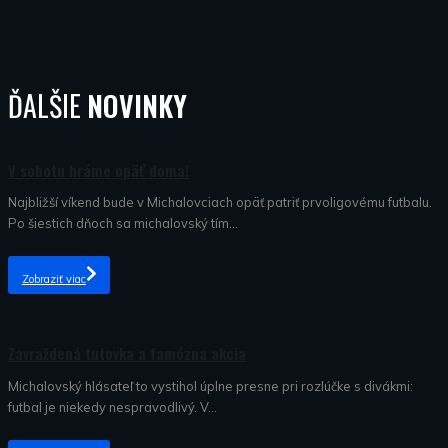
ĎALŠIE
NOVINKY
Nezaradené
V sobotu hráme opäť doma!
Najbližší víkend bude v Michalovciach opäť patriť prvoligovému futbalu.
Po šiestich dňoch sa michalovský tím...
Zobraziť viac
Nezaradené
Zavraždená tutovka a famózna akcia
Michalovský hlásateľ to vystihol úplne presne pri rozlúčke s divákmi:
futbal je niekedy nespravodlivý. V...