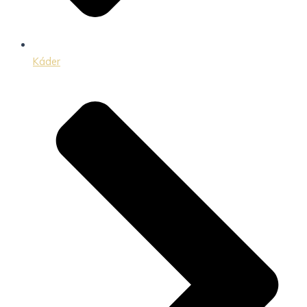
Káder