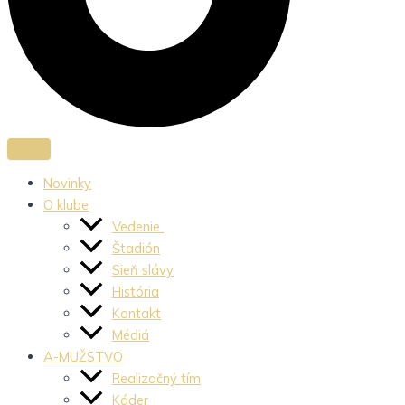
Novinky
O klube
Vedenie
Štadión
Sieň slávy
História
Kontakt
Médiá
A-MUŽSTVO
Realizačný tím
Káder