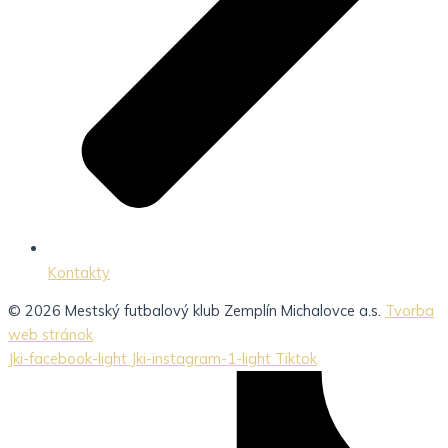
Kontakty
© 2026 Mestský futbalový klub Zemplín Michalovce a.s.
Tvorba
web stránok
Jki-facebook-light
Jki-instagram-1-light
Tiktok