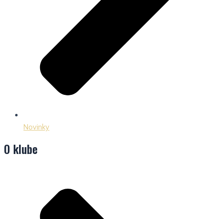
Novinky
O klube