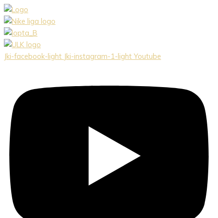
Preskočiť
na
obsah
Jki-facebook-light
Jki-instagram-1-light
Youtube