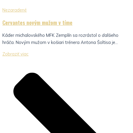
Nezaradené
Cervantes novým mužom v tíme
Káder michalovského MFK Zemplín sa rozrástol o ďalšieho
hráča. Novým mužom v košiari trénera Antona Šoltisa je...
Zobraziť viac