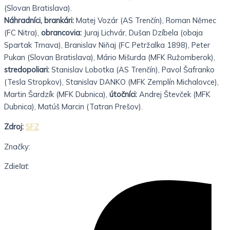
(Slovan Bratislava).
Náhradníci, brankári:
Matej Vozár (AS Trenčín), Roman Němec
(FC Nitra),
obrancovia:
Juraj Lichvár, Dušan Dzíbela (obaja
Spartak Trnava), Branislav Niňaj (FC Petržalka 1898), Peter
Pukan (Slovan Bratislava), Mário Mišurda (MFK Ružomberok),
stredopoliari:
Stanislav Lobotka (AS Trenčín), Pavol Šafranko
(Tesla Stropkov), Stanislav DANKO (MFK Zemplín Michalovce),
Martin Šardzík (MFK Dubnica),
útočníci:
Andrej Števček (MFK
Dubnica), Matúš Marcin (Tatran
Prešov).
Zdroj:
SFZ
Značky:
Zdieľať: