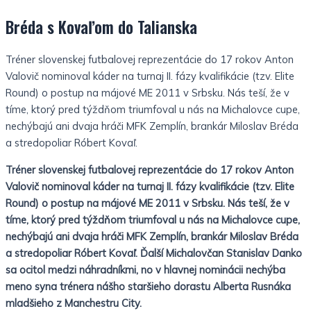
Bréda s Kovaľom do Talianska
Tréner slovenskej futbalovej reprezentácie do 17 rokov Anton
Valovič nominoval káder na turnaj II. fázy kvalifikácie (tzv. Elite
Round) o postup na májové ME 2011 v Srbsku. Nás teší, že v
tíme, ktorý pred týždňom triumfoval u nás na Michalovce cupe,
nechýbajú ani dvaja hráči MFK Zemplín, brankár Miloslav Bréda
a stredopoliar Róbert Kovaľ.
Tr
éner slovenskej futbalovej reprezentácie do 17 rokov Anton
Valovič nominoval káder na turnaj II. fázy kvalifikácie (tzv. Elite
Round
) o postup
na májové ME 2011 v Srbsku. Nás teší, že v
tíme, ktorý pred týždňom triumfoval u nás na Michalovce cupe,
nechýbajú ani dv
aja hráči MFK Zemplín, brankár Miloslav Bréda
a stredopoliar Róbert Kovaľ. Ďalší Michalovčan Stanislav Danko
sa ocitol medzi náhradníkmi, no v hlavnej nominácii nechýba
meno syna trénera nášho staršieho dorastu Alberta Rusnáka
mlad
šieho z Manchestru City.