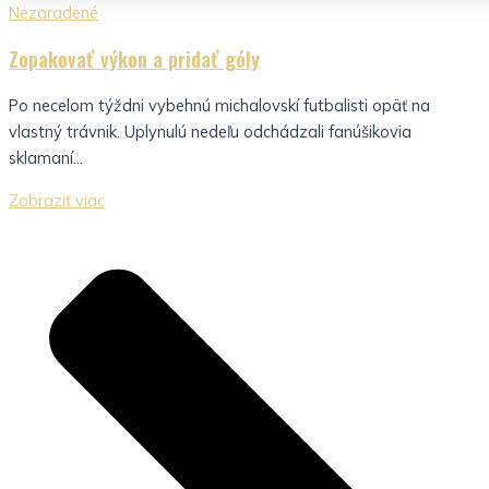
Nezaradené
Zopakovať výkon a pridať góly
Po necelom týždni vybehnú michalovskí futbalisti opäť na
vlastný trávnik. Uplynulú nedeľu odchádzali fanúšikovia
sklamaní...
Zobraziť viac