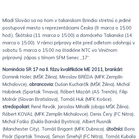
Mladí Slováci sa na ňom v talianskom Brindisi stretnú o jediné
postupové miesto s reprezentáciami Česka (9. marca o 15.00
hod.), Škótska (11. marca o 15.00) a domáceho Talianska (14.
marca o 15.00). V rámci prípravy ešte pred odletom odohrajú v
sobotu 5. marca o 15.00 na štadióne NTC vo Viničnom
prípravný zápas s tímom SFM Senec „17“.
Nominácia SR 17 na II. fázu kvalifikácie ME 2011, brankári:
Dominik Holec (MŠK Žilina), Miroslav BRÉDA (MFK Zemplín
Michalovce),
obrancovia:
Duš
an Kucharčík (MŠK Žilina), Michal
Habánek (Spartak Trnava), Róbert Mazáň (AS Trenčín), Filip
Molnár (Slovan Bratislava), Tomáš Huk (MFK Košice),
stredopoliari:
René Revák, Jaroslav Mihalík (obaja MŠK Žilina),
Róbert KOVAĽ (MFK Zemplín Michalovce), Denis Čery (FC Nitra),
Michal Faško (Dukla Banská Bystrica), Albert Rusnák
(Manchester City), Tomáš Brigant (MFK Dubnica),
útočníci:
Boris
Pisár (Spartak Trnava), Šimon Šmehýl (FC
Nitra), Tomáš Kubala