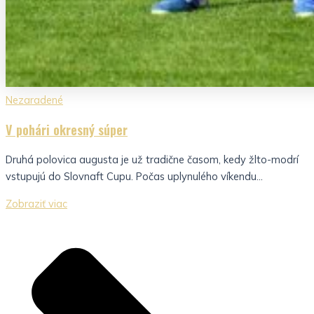
Nezaradené
V pohári okresný súper
Druhá polovica augusta je už tradične časom, kedy žlto-modrí
vstupujú do Slovnaft Cupu. Počas uplynulého víkendu...
Zobraziť viac