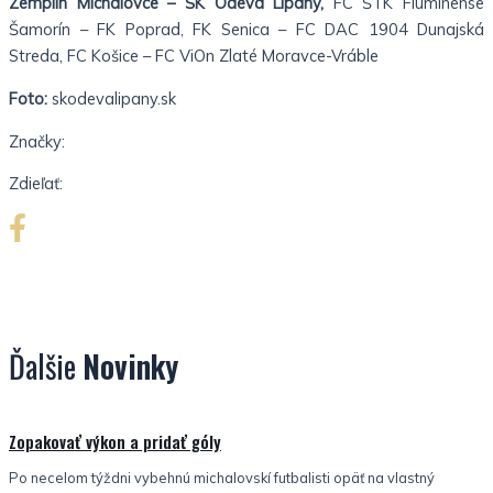
Zemplín Michalovce – ŠK Odeva Lipany,
FC ŠTK Fluminense
Šamorín – FK Poprad, FK Senica – FC DAC 1904 Dunajská
Streda, FC Košice – FC ViOn Zlaté Moravce-Vráble
Foto:
skodevalipany.sk
Značky:
Zdieľať:
Ďalšie
Novinky
Nezaradené
Zopakovať výkon a pridať góly
Po necelom týždni vybehnú michalovskí futbalisti opäť na vlastný