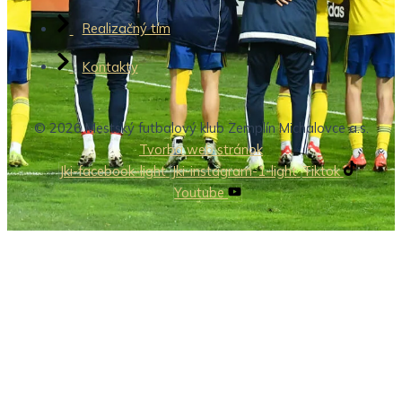
Realizačný tím
Kontakty
© 2026 Mestský futbalový klub Zemplín Michalovce a.s.
Tvorba web stránok
Jki-facebook-light
Jki-instagram-1-light
Tiktok
Youtube