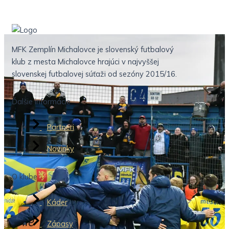
MFK Zemplín Michalovce je slovenský futbalový
klub z mesta Michalovce hrajúci v najvyššej
slovenskej futbalovej súťaži od sezóny 2015/16.
Ďalšie informácie
Partneri
Novinky
O klube
Káder
Zápasy