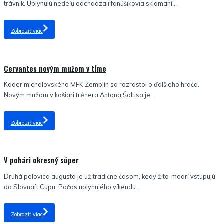
trávnik. Uplynulú nedeľu odchádzali fanúšikovia sklamaní...
Zobraziť viac
Nezaradené
Cervantes novým mužom v tíme
Káder michalovského MFK Zemplín sa rozrástol o ďalšieho hráča.
Novým mužom v košiari trénera Antona Šoltisa je...
Zobraziť viac
Nezaradené
V pohári okresný súper
Druhá polovica augusta je už tradične časom, kedy žlto-modrí vstupujú
do Slovnaft Cupu. Počas uplynulého víkendu...
Zobraziť viac