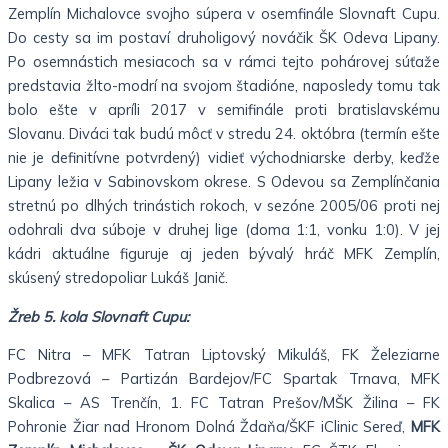
Zemplín Michalovce svojho súpera v osemfinále Slovnaft Cupu.
Do cesty sa im postaví druholigový nováčik ŠK Odeva Lipany.
Po osemnástich mesiacoch sa v rámci tejto pohárovej súťaže
predstavia žlto-modrí na svojom štadióne, naposledy tomu tak
bolo ešte v apríli 2017 v semifinále proti bratislavskému
Slovanu. Diváci tak budú môcť v stredu 24. októbra (termín ešte
nie je definitívne potvrdený) vidieť východniarske derby, keďže
Lipany ležia v Sabinovskom okrese. S Odevou sa Zemplínčania
stretnú po dlhých trinástich rokoch, v sezóne 2005/06 proti nej
odohrali dva súboje v druhej lige (doma 1:1, vonku 1:0). V jej
kádri aktuálne figuruje aj jeden bývalý hráč MFK Zemplín,
skúsený stredopoliar Lukáš Janič.
Žreb 5. kola Slovnaft Cupu:
FC Nitra – MFK Tatran Liptovský Mikuláš, FK Železiarne
Podbrezová – Partizán Bardejov/FC Spartak Trnava, MFK
Skalica – AS Trenčín, 1. FC Tatran Prešov/MŠK Žilina – FK
Pohronie Žiar nad Hronom Dolná Ždaňa/ŠKF iClinic Sereď,
MFK