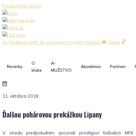
Preskočiť na obsah
Jki-facebook-light
Jki-instagram-1-light
Youtube
Tiktok
O
A-
Novinky
Akadémia
Partneri
klube
MUŽSTVO
11. októbra 2018
Ďalšou pohárovou prekážkou Lipany
V stredu predpoludním spoznali prvoligoví futbalisti MFK