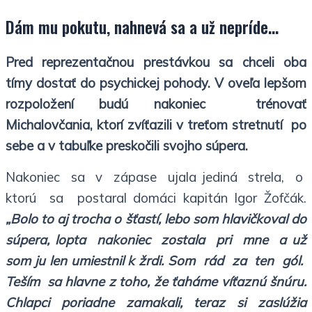
Dám mu pokutu, nahnevá sa a už nepríde…
Pred reprezentačnou prestávkou sa chceli oba
tímy dostať do psychickej pohody. V oveľa lepšom
rozpoložení budú nakoniec trénovať
Michalovčania, ktorí zvíťazili v treťom stretnutí po
sebe a v tabuľke preskočili svojho súpera.
Nakoniec sa v zápase ujala jediná strela, o
ktorú sa postaral domáci kapitán Igor Žofčák.
„Bolo to aj trocha o šťastí, lebo som hlavičkoval do
súpera, lopta nakoniec zostala pri mne a už
som ju len umiestnil k žrdi. Som rád za ten gól.
Teším sa hlavne z toho, že ťaháme víťaznú šnúru.
Chlapci poriadne zamakali, teraz si zaslúžia