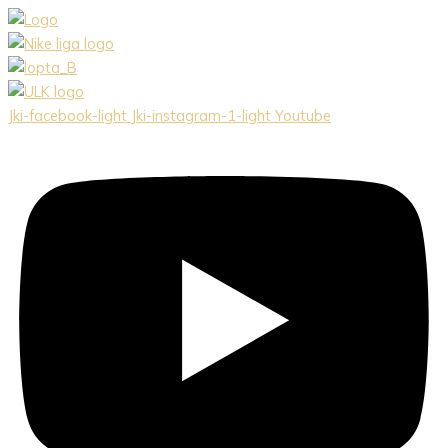
Preskočiť
na
obsah
Jki-facebook-light
Jki-instagram-1-light
Youtube