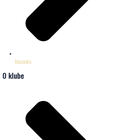
Novinky
O klube