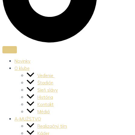
Novinky
O klube
Vedenie
Štadión
Sieň slávy
História
Kontakt
Médiá
A-MUŽSTVO
Realizačný tím
Káder