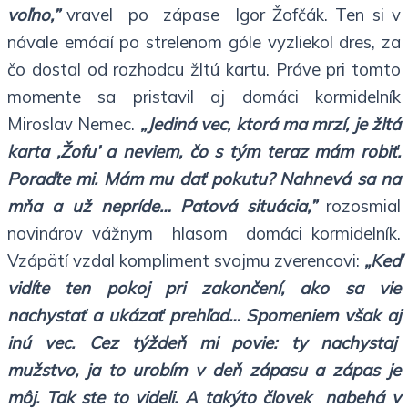
voľno,”
vravel po zápase Igor Žofčák. Ten si v
návale emócií po strelenom góle vyzliekol dres, za
čo dostal od rozhodcu žltú kartu. Práve pri tomto
momente sa pristavil aj domáci kormidelník
Miroslav Nemec.
„Jediná vec, ktorá ma mrzí, je žltá
karta ,Žofu’ a neviem, čo s tým teraz mám robiť.
Poraďte mi. Mám mu dať pokutu? Nahnevá sa na
mňa a už nepríde… Patová situácia,”
rozosmial
novinárov vážnym hlasom domáci kormidelník.
Vzápätí vzdal kompliment svojmu zverencovi:
„Keď
vidíte ten pokoj pri zakončení, ako sa vie
nachystať a ukázať prehľad… Spomeniem však aj
inú vec. Cez týždeň mi povie: ty nachystaj
mužstvo, ja to urobím v deň zápasu a zápas je
môj. Tak ste to videli. A takýto človek nabehá v