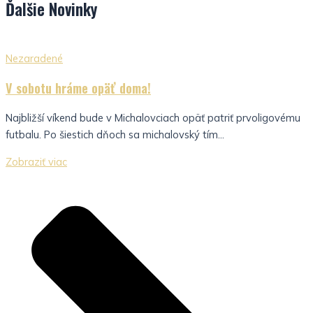
Ďalšie
Novinky
Nezaradené
V sobotu hráme opäť doma!
Najbližší víkend bude v Michalovciach opäť patriť prvoligovému
futbalu. Po šiestich dňoch sa michalovský tím...
Zobraziť viac