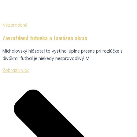
Nezaradené
Zavraždená tutovka a famózna akcia
Michalovský hlásateľ to vystihol úplne presne pri rozlúčke s
divákmi: futbal je niekedy nespravodlivý. V...
Zobraziť viac