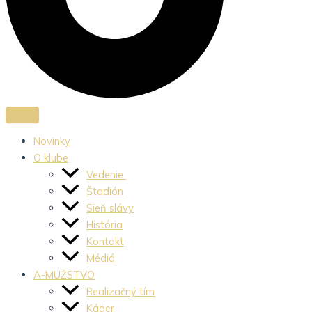
Novinky
O klube
Vedenie
Štadión
Sieň slávy
História
Kontakt
Médiá
A-MUŽSTVO
Realizačný tím
Káder