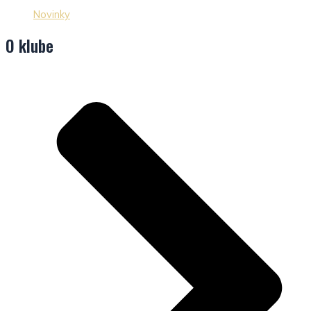
Novinky
O klube