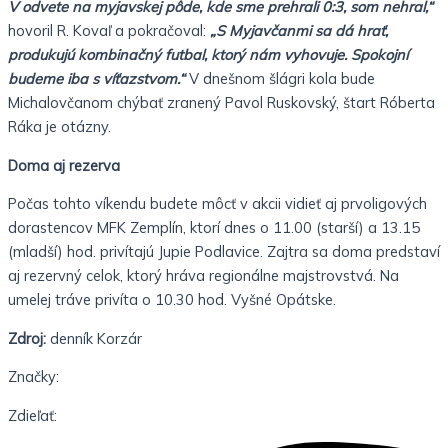
V odvete na myjavskej pôde, kde sme prehrali 0:3, som nehral,“
hovoril R. Kovaľ a pokračoval:
„S Myjavčanmi sa dá hrať,
produkujú kombinačný futbal, ktorý nám vyhovuje. Spokojní
budeme iba s víťazstvom.“
V dnešnom šlágri kola bude
Michalovčanom chýbať zranený Pavol Ruskovský, štart Róberta
Ráka je otázny.
Doma aj rezerva
Počas tohto víkendu budete môcť v akcii vidieť aj prvoligových
dorastencov MFK Zemplín, ktorí dnes o 11.00 (starší) a 13.15
(mladší) hod. privítajú Jupie Podlavice. Zajtra sa doma predstaví
aj rezervný celok, ktorý hráva regionálne majstrovstvá. Na
umelej tráve privíta o 10.30 hod. Vyšné Opátske.
Zdroj:
denník Korzár
Značky:
Zdieľať: