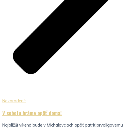
Nezaradené
V sobotu hráme opäť doma!
Najbližší víkend bude v Michalovciach opäť patriť prvoligovému