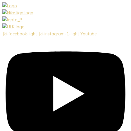
Preskočiť
na
obsah
Jki-facebook-light
Jki-instagram-1-light
Youtube