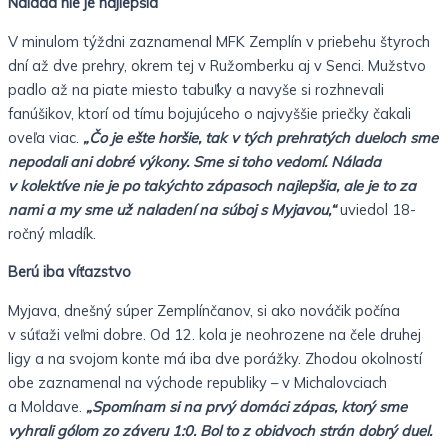
Nálada nie je najlepšia
V minulom týždni zaznamenal MFK Zemplín v priebehu štyroch
dní až dve prehry, okrem tej v Ružomberku aj v Senci. Mužstvo
padlo až na piate miesto tabuľky a navyše si rozhnevali
fanúšikov, ktorí od tímu bojujúceho o najvyššie priečky čakali
oveľa viac.
„Čo je ešte horšie, tak v tých prehratých dueloch sme
nepodali ani dobré výkony. Sme si toho vedomí. Nálada
v kolektíve nie je po takýchto zápasoch najlepšia, ale je to za
nami a my sme už naladení na súboj s Myjavou,“
uviedol 18-
ročný mladík.
Berú iba víťazstvo
Myjava, dnešný súper Zemplínčanov, si ako nováčik počína
v súťaži veľmi dobre. Od 12. kola je neohrozene na čele druhej
ligy a na svojom konte má iba dve porážky. Zhodou okolností
obe zaznamenal na východe republiky – v Michalovciach
a Moldave.
„Spomínam si na prvý domáci zápas, ktorý sme
vyhrali gólom zo záveru 1:0. Bol to z obidvoch strán dobrý duel.