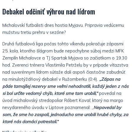
Debakel odčiniť výhrou nad lídrom
Michalovskí futbalisti dnes hostia Myjavu. Pripravia vedúcemu
mužstvu tretiu prehru v sezóne?
Druhá futbalová liga počas tohto víkendu pokračuje zápasmi
25. kola, ktorého šlágrom bude nepochybne súboj medzi MFK
Zemplín Michalovce a TJ Spartak Myjava so začiatkom o 19.30
hod. Zverenci trénera Vlastimila Petrželu by v prípade víťazstva
nad suverénnym lídrom súťaže dali aspoň čiastočne zabudnúť
na minulotýždňový debakel v Ružomberku (0:4).
„Zápas na
pôde tamojšej rezervy sme veľmi nehodnotili, každý jeden z nás
si bol určite vedomý chýb, ktoré sme tam urobili,“
povedal na
úvod michalovský stredopoliar Róbert Kovaľ, ktorý na margo
nevydareného úvodu v Liptove poznamenal: „
Nepovedal by
som, že sme ho zaspali, jednoducho sme urobili hrubé chyby, za
ktoré nás domáci potrestali.“