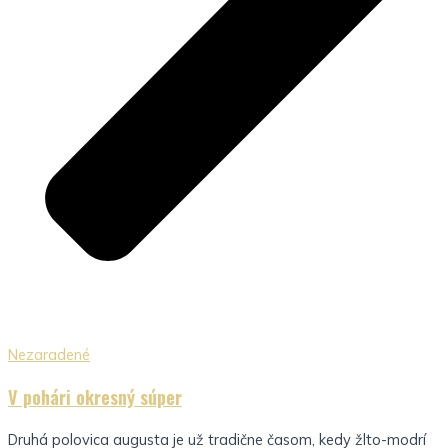
Nezaradené
V pohári okresný súper
Druhá polovica augusta je už tradične časom, kedy žlto-modrí