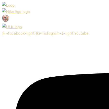
Preskočiť
na
obsah
Jki-facebook-light
Jki-instagram-1-light
Youtube