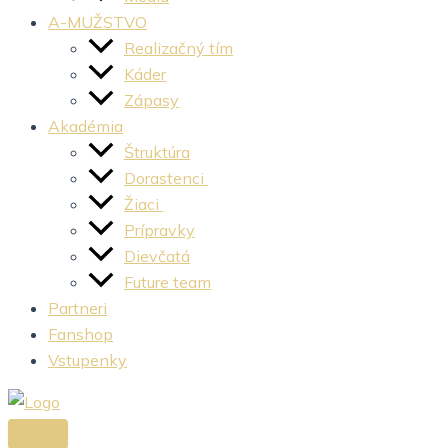
A-MUŽSTVO
Realizačný tím
Káder
Zápasy
Akadémia
Štruktúra
Dorastenci
Žiaci
Prípravky
Dievčatá
Future team
Partneri
Fanshop
Vstupenky