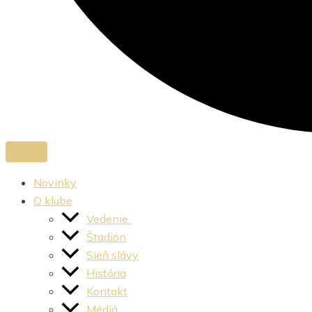
Novinky
O klube
Vedenie
Štadión
Sieň slávy
História
Kontakt
Médiá