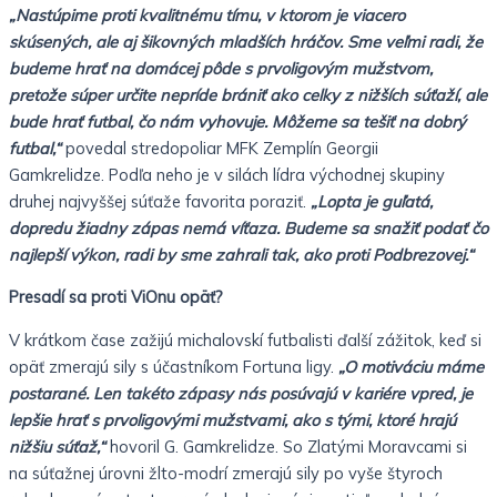
„Nastúpime proti kvalitnému tímu, v ktorom je viacero
skúsených, ale aj šikovných mladších hráčov.
Sme veľmi radi, že
budeme hrať na domácej pôde s prvoligovým mužstvom,
pretože súper určite nepríde brániť ako celky z nižších súťaží, ale
bude hrať futbal, čo nám vyhovuje. Môžeme sa tešiť na dobrý
futbal,“
povedal stredopoliar MFK Zemplín Georgii
Gamkrelidze.
Podľa neho je v silách lídra východnej skupiny
druhej najvyššej súťaže favorita poraziť.
„Lopta je guľatá,
dopredu žiadny zápas nemá víťaza. Budeme sa snažiť podať čo
najlepší výkon, radi by sme zahrali tak, ako proti Podbrezovej.“
Presadí sa proti ViOnu opäť?
V krátkom čase zažijú michalovskí futbalisti ďalší zážitok, keď si
opäť zmerajú sily s účastníkom Fortuna ligy.
„O motiváciu máme
postarané. Len takéto zápasy nás posúvajú v kariére vpred, je
lepšie hrať s prvoligovými mužstvami, ako s tými, ktoré hrajú
nižšiu súťaž,“
hovoril G. Gamkrelidze.
So Zlatými Moravcami si
na súťažnej úrovni žlto-modrí zmerajú sily po vyše štyroch