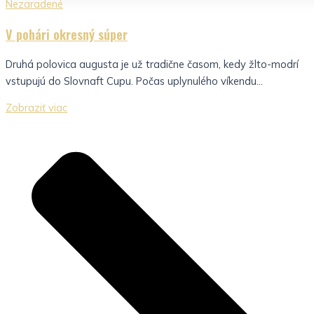
Nezaradené
V pohári okresný súper
Druhá polovica augusta je už tradične časom, kedy žlto-modrí
vstupujú do Slovnaft Cupu. Počas uplynulého víkendu...
Zobraziť viac