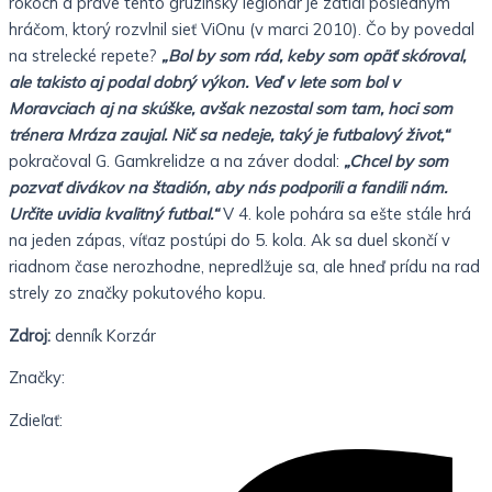
rokoch a práve tento gruzínsky legionár je zatiaľ posledným
hráčom, ktorý rozvlnil sieť ViOnu (v marci 2010).
Čo by povedal
na strelecké repete?
„Bol by som rád, keby som opäť skóroval,
ale takisto aj podal dobrý výkon. Veď v lete som bol v
Moravciach aj na skúške, avšak nezostal som tam, hoci som
trénera Mráza zaujal. Nič sa nedeje, taký je futbalový život,“
pokračoval G. Gamkrelidze a na záver dodal:
„Chcel by som
pozvať divákov na štadión, aby nás podporili a fandili nám.
Určite uvidia kvalitný futbal.“
V 4. kole pohára sa ešte stále hrá
na jeden zápas, víťaz postúpi do 5. kola. Ak sa duel skončí v
riadnom čase nerozhodne, nepredlžuje sa, ale hneď prídu na rad
strely zo značky pokutového kopu.
Zdroj:
denník Korzár
Značky:
Zdieľať: