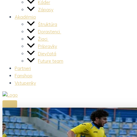
Káder
Zápasy
Akadémia
Štruktúra
Dorastenci
Žiaci
Prípravky
Dievčatá
Future team
Partneri
Fanshop
Vstupenky