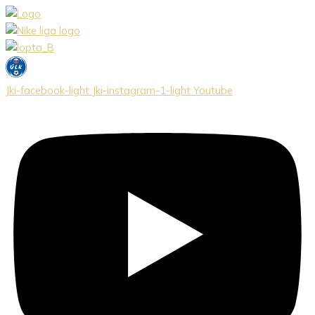
Preskočiť
na
obsah
Jki-facebook-light
Jki-instagram-1-light
Youtube