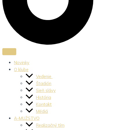
Novinky
O klube
Vedenie
Štadión
Sieň slávy
História
Kontakt
Médiá
A-MUŽSTVO
Realizačný tím