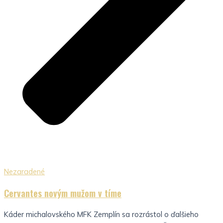
Nezaradené
Cervantes novým mužom v tíme
Káder michalovského MFK Zemplín sa rozrástol o ďalšieho