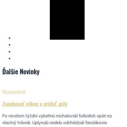
Ďalšie
Novinky
Nezaradené
Zopakovať výkon a pridať góly
Po necelom týždni vybehnú michalovskí futbalisti opäť na
vlastný trávnik. Uplynulú nedeľu odchádzali fanúšikovia