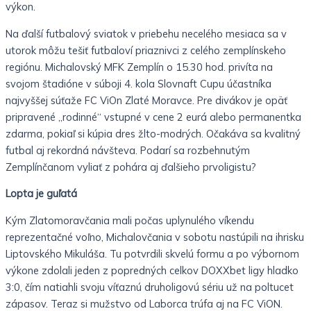
výkon.
Na ďalší futbalový sviatok v priebehu necelého mesiaca sa v
utorok môžu tešiť futbaloví priaznivci z celého zemplínskeho
regiónu.
Michalovský MFK Zemplín o 15.30 hod. privíta na
svojom štadióne v súboji 4. kola Slovnaft Cupu účastníka
najvyššej súťaže FC ViOn Zlaté Moravce.
Pre divákov je opäť
pripravené „rodinné“ vstupné v cene 2 eurá alebo permanentka
zdarma, pokiaľ si kúpia dres žlto-modrých.
Očakáva sa kvalitný
futbal aj rekordná návšteva. Podarí sa rozbehnutým
Zemplínčanom vyliať z pohára aj ďalšieho prvoligistu?
Lopta je guľatá
Kým Zlatomoravčania mali počas uplynulého víkendu
reprezentačné voľno, Michalovčania v sobotu nastúpili na ihrisku
Liptovského Mikuláša.
Tu potvrdili skvelú formu a po výbornom
výkone zdolali jeden z popredných celkov DOXXbet ligy hladko
3:0, čím natiahli svoju víťaznú druholigovú sériu už na poltucet
zápasov.
Teraz si mužstvo od Laborca trúfa aj na FC ViON.