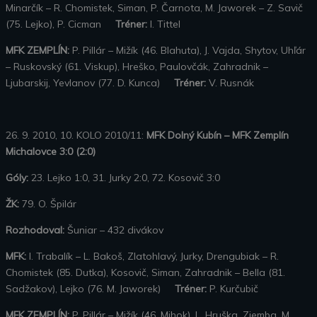
Minarčík – R. Chomistek, Siman, P. Čarnota, M. Jaworek – Z. Savič
(75. Lejko), P. Cicman
Tréner:
I. Tittel
MFK ZEMPLÍN:
P. Pillár – Mižík (46. Blahuta), J. Vajda, Shytov, Uhľár
– Ruskovský (61. Viskup), Hreško, Paulovčák, Zahradnik –
Ljubarskij, Yevlanov (77. D. Kunca)
Tréner:
V. Rusnák
26. 9. 2010, 10. KOLO 2010/11:
MFK Dolný Kubín – MFK Zemplín
Michalovce 3:0 (2:0)
Góly:
23. Lejko 1:0, 31. Jurky 2:0, 72. Kosovič 3:0
ŽK:
79. O. Špilár
Rozhodoval:
Šuniar – 432 divákov
MFK:
I. Trabalík – L. Bakoš, Zlatohlavý, Jurky, Drengubiak – R.
Chomistek (85. Dutka), Kosovič, Siman, Zahradnik – Bella (81.
Sadžakov), Lejko (76. M. Jaworek)
Tréner:
P. Kurčubič
MFK ZEMPLÍN:
P. Pillár – Mižík (46. Mihok), L. Hruška, Ziemba, M.