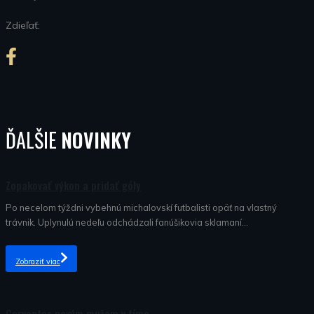
Zdieľať:
ĎALŠIE
NOVINKY
Nezaradené
Zopakovať výkon a pridať góly
Po necelom týždni vybehnú michalovskí futbalisti opäť na vlastný
trávnik. Uplynulú nedeľu odchádzali fanúšikovia sklamaní...
Zobraziť viac
Nezaradené
Cervantes novým mužom v tíme