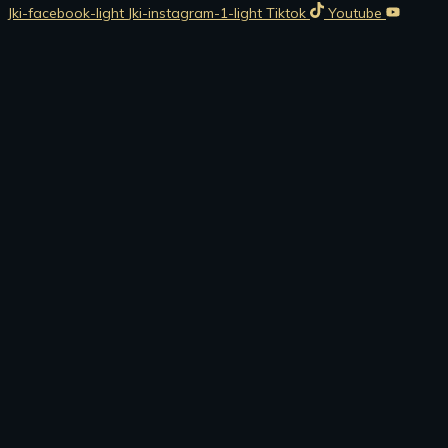
Jki-facebook-light
Jki-instagram-1-light
Tiktok
Youtube