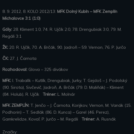
8. 9. 2012, 8. KOLO 2012/13:
MFK Dolný Kubín – MFK Zemplín
Michalovce 3:1 (1:0)
Góly:
28. Kliment 1:0, 74. R. Ujčík 2:0, 78. Drengubiak 3:0, 79. M.
Regáli 3:1
ŽK:
20. R. Ujčík, 70. A. Brčák, 90. Jadroň – 59. Vernon, 76. P. Jurčo
ČK:
27. J. Čarnota
Rozhodoval:
Glova – 325 divákov
MFK:
I. Trabalík – Kutlík, Drengubiak, Jurky, T. Gejdoš – J. Podolský
(90. Sirota), Sivčevič, Jadroň, A. Brčák (79. D. Maliňák) – Kliment
(84. Holub), R. Ujčík
Tréner:
L. Molnár
MFK ZEMPLÍN:
T. Jenčo – J. Čarnota, Korijkov, Vernon, M. Vanák (15.
Podhorin) – T. Sedlák (86. D. Kunca) – Garel (46. Perez),
Gamkrelidze, Kovaľ, P. Jurčo – M. Regáli
Tréner:
A. Rusnák
Značky: