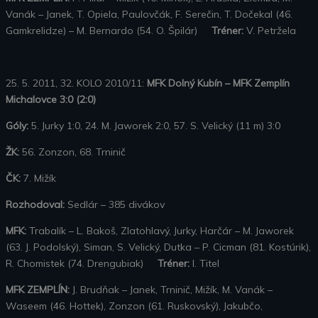
Vanák – Janek, T. Opiela, Paulovčák, F. Serečin, T. Dočekal (46.
Gamkrelidze) – M. Bernardo (54. O. Špilár)
Tréner:
V. Petržela
25. 5. 2011, 32. KOLO 2010/11:
MFK Dolný Kubín – MFK Zemplín
Michalovce 3:0 (2:0)
Góly:
5. Jurky 1:0, 24. M. Jaworek 2:0, 57. S. Velický (11 m) 3:0
ŽK:
56. Zonzon, 68. Trninič
ČK:
7. Mižík
Rozhodoval:
Sedlár – 385 divákov
MFK:
Trabalík – L. Bakoš, Zlatohlavý, Jurky, Harčár – M. Jaworek
(63. J. Podolský), Siman, S. Velický, Dutka – P. Cicman (81. Kostúrik),
R. Chomistek (74. Drengubiak)
Tréner:
I. Titel
MFK ZEMPLÍN:
J. Brudňak – Janek, Trninič, Mižík, M. Vanák –
Waseem (46. Hottek), Zonzon (61. Ruskovský), Jakubčo,