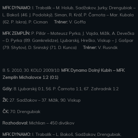
MFK DYNAMO:
I. Trabalík – M. Holub, Sadžakov, Jurky, Drengubiak –
L. Bakoš (46. J. Podolský), Siman, R. Kráľ, P. Čarnota – Mar. Kubala
(62. P. Iskra), P. Cicman
Tréner:
V. Goffa
MFK ZEMPLÍN:
P. Pillár – Mateusz Pyrka, J. Vajda, Mižík, A. Devečka
– D. Pyrka (89. Gamkrelidze), Ljubarskij, Hreško, Viskup – J. Gašpar
(79. Shytov), D. Sninský (71. D. Kunca)
Tréner:
V. Rusnák
8. 5. 2010, 30. KOLO 2009/10:
MFK Dynamo Dolný Kubín – MFK
Zemplín Michalovce 1:2 (0:1)
Góly:
8. Ljubarskij 0:1, 56. P. Čarnota 1:1, 67. Zahradnik 1:2
ŽK:
27. Sadžakov – 37. Mižík, 90. Viskup
ČK:
70. Drengubiak
Rozhodoval:
Michlian – 450 divákov
MFK DYNAMO:
I. Trabalík – L. Bakoš, Sadžakov, Drengubiak,