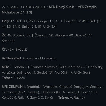
27. 5. 2012, 33. KOLO 2011/12:
MFK Dolný Kubín – MFK Zemplín
Michalovce 2:4 (1:3)
Góly:
17. Rák 0:1, 26. Dolinajec 1:1, 45. L. Forgáč 1:2, 45+. Rák (11
m) 1:3, 64. O. Špilár 1:4, 67. Ujčík 2:4
ŽK:
45. Sivčevič, 69. J. Čarnota, 90. Stupak – 40. Uškovič, 77.
Krmpotič
ČK:
45+. Sivčevič
Rozhodoval:
Krivošík – 211 divákov
MFK:
I. Trabalík – J. Čarnota, Sivčevič, Šalipur, Stupak – J. Podolský,
V. Jašica, Dolinajec, M. Gejdoš (84. Vorčák) – R. Ujčík, Sani
Tréner:
P. Bača
MFK ZEMPLÍN:
J. Brudňak – Waseem, Krmpotič, Dargaj, A. Ceesay –
Hromada (46. S. Danko), J. Hořava (67. A. Leško), L. Forgáč (86.
Kokočák), Rák – Uškovič, O. Špilár
Tréner:
A. Rusnák