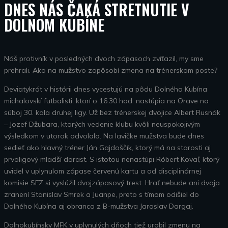
DNES NÁS ČAKÁ STRETNUTIE V
DOLNOM KUBÍNE
Náš protivník v posledných dvoch zápasoch zvíťazil, my sme
prehrali. Ako na mužstvo zapôsobí zmena na trénerskom poste?
Deviatykrát v histórii dnes vycestujú na pôdu Dolného Kubína
michalovskí futbalisti, ktorí o 16.30 hod. nastúpia na Orave na
súboj 30. kola druhej ligy. Už bez trénerskej dvojice Albert Rusnák
– Jozef Džubara, ktorých vedenie klubu kvôli neuspokojivým
výsledkom v utorok odvolalo. Na lavičke mužstva bude dnes
sedieť ako hlavný tréner Ján Gajdoščík, ktorý má na starosti aj
prvoligový mladší dorast. S istotou nenastúpi Róbert Kovaľ, ktorý
uvidel v uplynulom zápase červenú kartu a od disciplinárnej
komisie SFZ si vyslúžil dvojzápasový trest. Hrať nebude ani dvaja
zranení Stanislav Smrek a Juanpe, preto s tímom odišiel do
Dolného Kubína aj obranca z B-mužstva Jaroslav Dargaj.
Dolnokubínsky MFK v uplynulých dňoch tiež urobil zmenu na