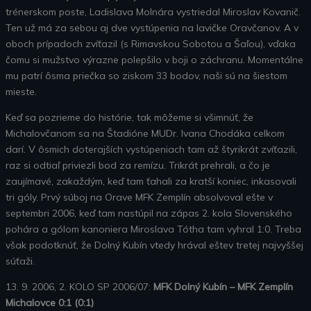
trénerskom poste, Ladislava Molnára vystriedal Miroslav Kovanič.
Ten už má za sebou aj dve vystúpenia na lavičke Oravčanov. A v
oboch prípadoch zvíťazil (s Rimavskou Sobotou a Šaľou), vďaka
čomu si mužstvo výrazne polepšilo v boji o záchranu. Momentálne
mu patrí ôsma priečka so ziskom 33 bodov, naši sú na šiestom
mieste.
Keď sa pozrieme do histórie, tak môžeme si všimnúť, že
Michalovčanom sa na Štadióne MUDr. Ivana Chodáka celkom
darí. V ôsmich doterajších vystúpeniach tam až štyrikrát zvíťazili,
raz si odtiaľ priviezli bod za remízu. Trikrát prehrali, a čo je
zaujímavé, zakaždým, keď tam ťahali za kratší koniec, inkasovali
tri góly. Prvý súboj na Orave MFK Zemplín absolvoval ešte v
septembri 2006, keď tam nastúpil na zápas 2. kola Slovenského
pohára a gólom kanoniera Miroslava Tótha tam vyhral 1:0. Treba
však podotknúť, že Dolný Kubín vtedy hrával eštev tretej najvyššej
súťaži.
13. 9. 2006, 2. KOLO SP 2006/07:
MFK Dolný Kubín – MFK Zemplín
Michalovce 0:1 (0:1)