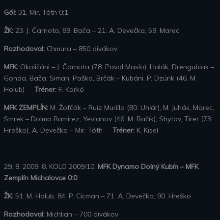
Gól:
31. Mir. Tóth 0:1
ŽK:
23. J. Čarnota, 89. Bača – 21. A. Devečka, 59. Marec
Rozhodoval:
Chmura – 850 divákov
MFK:
Okoličáni – J. Čarnota (78. Pavol Maslo), Halák, Drengubiak –
Gonda, Bača, Siman, Paško, Brčák – Kubáni, P. Dzúrik (46. M.
Holub)
Tréner:
F. Karkó
MFK ZEMPLÍN:
M. Žofčák – Ruiz Murillo (80. Uhľár), M. Juhás, Marec,
Smrek – Dolmo Ramirez, Yevlanov (46. M. Bačík), Shytov, Tirer (73.
Hreško), A. Devečka – Mir. Tóth
Tréner:
K. Kisel
29. 8. 2009, 8. KOLO 2009/10:
MFK Dynamo Dolný Kubín – MFK
Zemplín Michalovce 0:0
ŽK:
51. M. Holub, 84. P. Cicman – 71. A. Devečka, 90. Hreško
Rozhodoval:
Michlian – 700 divákov