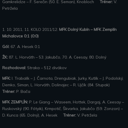
Gamkrelidze – F. Serečin (50. E. Seman), Knobloch
Tréner:
V.
Petržela
1. 10. 2011, 11. KOLO 2011/12:
MFK Dolný Kubín – MFK Zemplín
Michalovce 0:1 (0:0)
Gól:
67. A. Hesek 0:1
ŽK:
87. L. Horváth – 53. Jakubčo, 70. A. Ceesay, 80. Dolný
Rozhodoval:
Straka – 512 divákov
MFK:
I. Trabalík – J. Čarnota, Drengubiak, Jurky, Kutlík – J. Podolský,
Demko, Siman, L. Horváth, Dolinajec – R. Ujčík (84. Stupak)
Tréner:
P. Bača
MFK ZEMPLÍN:
P. Le Giang – Waseem, Hottek, Dargaj, A. Ceesay –
Ruskovský (90. Fótyik), Krmpotič, Škvarka, Jakubčo (59. Zonzon) –
D. Kunca (65. Dolný), A. Hesek
Tréner:
V. Petržela