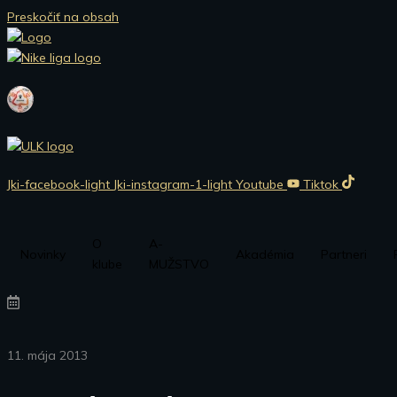
Preskočiť na obsah
Jki-facebook-light
Jki-instagram-1-light
Youtube
Tiktok
O
A-
Novinky
Akadémia
Partneri
klube
MUŽSTVO
11. mája 2013