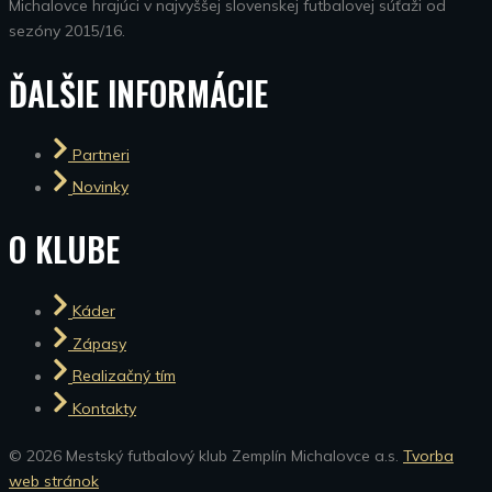
Michalovce hrajúci v najvyššej slovenskej futbalovej súťaži od
sezóny 2015/16.
ĎALŠIE INFORMÁCIE
Partneri
Novinky
O KLUBE
Káder
Zápasy
Realizačný tím
Kontakty
© 2026 Mestský futbalový klub Zemplín Michalovce a.s.
Tvorba
web stránok