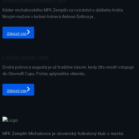
Káder michalovského MFK Zemplín sa rozrástol o ďalšieho hráča.
Novým mužom v košiari trénera Antona Šoltisa je...
Zobraziť viac
Nezaradené
V pohári okresný súper
Druhá polovica augusta je už tradične časom, kedy žlto-modrí vstupujú
do Slovnaft Cupu. Počas uplynulého víkendu...
Zobraziť viac
MFK Zemplín Michalovce je slovenský futbalový klub z mesta