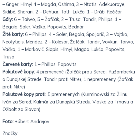
– Griger, Hirnyi 4 – Magda, Oshima, 3 – Ntotis, Adekuoroye,
Sidibé, Sharani, 2 – Dehtiar, Tóth, Lukčo, 1 – Dráb, Rečičár
Góly:
6 – Taiwo, 5 – Žofčák, 2 – Trusa, Tandir, Phillips, 1 –
Begala, Soler, Vaško, Popovits, Bednár
Žlté karty:
6 – Phillips, 4 – Soler, Begala, Špoljarič, 3 – Vojtko,
Neofytidis, Méndez, 2 – Kolesár, Žofčák, Tandir, Vovkun, Taiwo,
Vaško, 1 – Markovič, Siopis, Hirnyi, Magda, Lukčo, Popovits,
Trusa
Červené karty:
1 – Phillips, Popovits
Pokutové kopy:
4 premenené (Žofčák proti Seredi, Ružomberku
a Dunajskej Strede, Tandir proti Nitre), 1 nepremenený (Žofčák
proti Nitre)
Pokutové kopy proti:
5 premenených (Kurminowski za Žilinu,
Iván za Sereď, Kalmár za Dunajskú Stredu, Vlasko za Trnavu a
Ožbolt za Slovan)
Foto:
Róbert Andrejov
Značky: