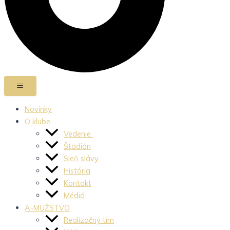
Novinky
O klube
Vedenie
Štadión
Sieň slávy
História
Kontakt
Médiá
A-MUŽSTVO
Realizačný tím