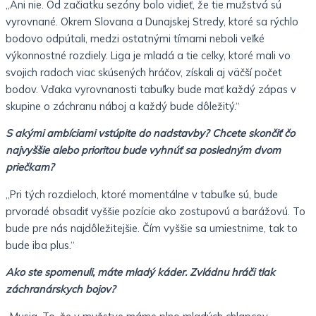
„Ani nie. Od začiatku sezóny bolo vidieť, že tie mužstvá sú
vyrovnané. Okrem Slovana a Dunajskej Stredy, ktoré sa rýchlo
bodovo odpútali, medzi ostatnými tímami neboli veľké
výkonnostné rozdiely. Liga je mladá a tie celky, ktoré mali vo
svojich radoch viac skúsených hráčov, získali aj väčší počet
bodov. Vďaka vyrovnanosti tabuľky bude mať každý zápas v
skupine o záchranu náboj a každý bude dôležitý.“
S akými ambíciami vstúpite do nadstavby? Chcete skončiť čo
najvyššie alebo prioritou bude vyhnúť sa posledným dvom
priečkam?
„Pri tých rozdieloch, ktoré momentálne v tabuľke sú, bude
prvoradé obsadiť vyššie pozície ako zostupovú a barážovú. To
bude pre nás najdôležitejšie. Čím vyššie sa umiestnime, tak to
bude iba plus.“
Ako ste spomenuli, máte mladý káder. Zvládnu hráči tlak
záchranárskych bojov?