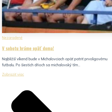
Nezaradené
V sobotu hráme opäť doma!
Najbližší víkend bude v Michalovciach opäť patriť prvoligovému
futbalu. Po šiestich dňoch sa michalovský tím...
Zobraziť viac