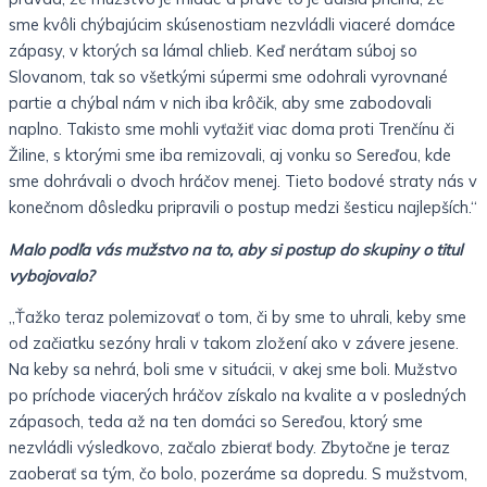
sme kvôli chýbajúcim skúsenostiam nezvládli viaceré domáce
zápasy, v ktorých sa lámal chlieb. Keď nerátam súboj so
Slovanom, tak so všetkými súpermi sme odohrali vyrovnané
partie a chýbal nám v nich iba krôčik, aby sme zabodovali
naplno. Takisto sme mohli vyťažiť viac doma proti Trenčínu či
Žiline, s ktorými sme iba remizovali, aj vonku so Sereďou, kde
sme dohrávali o dvoch hráčov menej. Tieto bodové straty nás v
konečnom dôsledku pripravili o postup medzi šesticu najlepších.“
Malo podľa vás mužstvo na to, aby si postup do skupiny o titul
vybojovalo?
„Ťažko teraz polemizovať o tom, či by sme to uhrali, keby sme
od začiatku sezóny hrali v takom zložení ako v závere jesene.
Na keby sa nehrá, boli sme v situácii, v akej sme boli. Mužstvo
po príchode viacerých hráčov získalo na kvalite a v posledných
zápasoch, teda až na ten domáci so Sereďou, ktorý sme
nezvládli výsledkovo, začalo zbierať body. Zbytočne je teraz
zaoberať sa tým, čo bolo, pozeráme sa dopredu. S mužstvom,