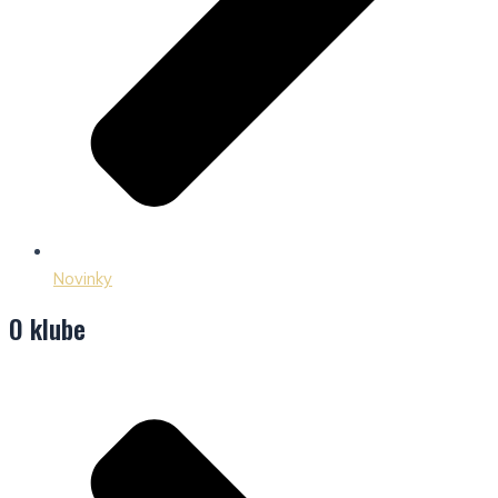
Novinky
O klube