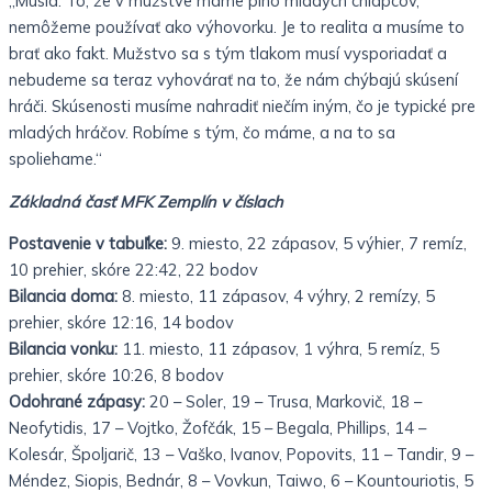
„Musia. To, že v mužstve máme plno mladých chlapcov,
nemôžeme používať ako výhovorku. Je to realita a musíme to
brať ako fakt. Mužstvo sa s tým tlakom musí vysporiadať a
nebudeme sa teraz vyhovárať na to, že nám chýbajú skúsení
hráči. Skúsenosti musíme nahradiť niečím iným, čo je typické pre
mladých hráčov. Robíme s tým, čo máme, a na to sa
spoliehame.“
Základná časť MFK Zemplín v číslach
Postavenie v tabuľke:
9. miesto, 22 zápasov, 5 výhier, 7 remíz,
10 prehier, skóre 22:42, 22 bodov
Bilancia doma:
8. miesto, 11 zápasov, 4 výhry, 2 remízy, 5
prehier, skóre 12:16, 14 bodov
Bilancia vonku:
11. miesto, 11 zápasov, 1 výhra, 5 remíz, 5
prehier, skóre 10:26, 8 bodov
Odohrané zápasy:
20 – Soler, 19 – Trusa, Markovič, 18 –
Neofytidis, 17 – Vojtko, Žofčák, 15 – Begala, Phillips, 14 –
Kolesár, Špoljarič, 13 – Vaško, Ivanov, Popovits, 11 – Tandir, 9 –
Méndez, Siopis, Bednár, 8 – Vovkun, Taiwo, 6 – Kountouriotis, 5