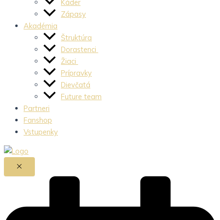
Káder
Zápasy
Akadémia
Štruktúra
Dorastenci
Žiaci
Prípravky
Dievčatá
Future team
Partneri
Fanshop
Vstupenky