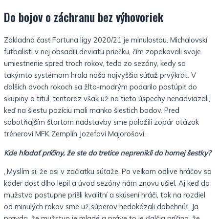
Do bojov o záchranu bez výhovoriek
Základná časť Fortuna ligy 2020/21 je minulosťou. Michalovskí
futbalisti v nej obsadili deviatu priečku, čím zopakovali svoje
umiestnenie spred troch rokov, teda zo sezóny, kedy sa
takýmto systémom hrala naša najvyššia súťaž prvýkrát. V
ďalších dvoch rokoch sa žlto-modrým podarilo postúpiť do
skupiny o titul, tentoraz však už na tieto úspechy nenadviazali,
keď na šiestu pozíciu mali manko šiestich bodov. Pred
sobotňajším štartom nadstavby sme položili zopár otázok
trénerovi MFK Zemplín Jozefovi Majorošovi.
Kde hľadať príčiny, že ste do tretice neprenikli do hornej šestky?
„Myslím si, že asi v začiatku súťaže. Po veľkom odlive hráčov sa
káder dosť dlho lepil a úvod sezóny nám znovu ušiel. Aj keď do
mužstva postupne prišli kvalitní a skúsení hráči, tak na rozdiel
od minulých rokov sme už súperov nedokázali dobehnúť. Ja
pravda, že mužstvo je mladé a práve to je ďalšia príčina, že