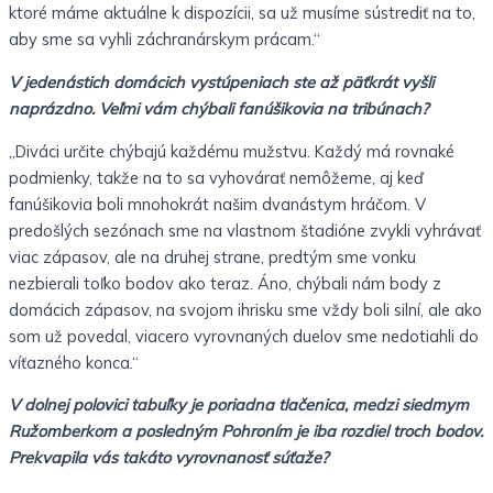
ktoré máme aktuálne k dispozícii, sa už musíme sústrediť na to,
aby sme sa vyhli záchranárskym prácam.“
V jedenástich domácich vystúpeniach ste až päťkrát vyšli
naprázdno. Veľmi vám chýbali fanúšikovia na tribúnach?
„Diváci určite chýbajú každému mužstvu. Každý má rovnaké
podmienky, takže na to sa vyhovárať nemôžeme, aj keď
fanúšikovia boli mnohokrát našim dvanástym hráčom. V
predošlých sezónach sme na vlastnom štadióne zvykli vyhrávať
viac zápasov, ale na druhej strane, predtým sme vonku
nezbierali toľko bodov ako teraz. Áno, chýbali nám body z
domácich zápasov, na svojom ihrisku sme vždy boli silní, ale ako
som už povedal, viacero vyrovnaných duelov sme nedotiahli do
víťazného konca.“
V dolnej polovici tabuľky je poriadna tlačenica, medzi siedmym
Ružomberkom a posledným Pohroním je iba rozdiel troch bodov.
Prekvapila vás takáto vyrovnanosť súťaže?