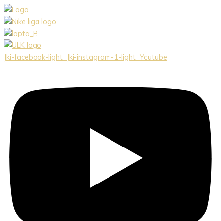
Preskočiť
na
obsah
Jki-facebook-light
Jki-instagram-1-light
Youtube