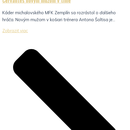
Cervantes novým mužom v tíme
Káder michalovského MFK Zemplín sa rozrástol o ďalšieho
hráča. Novým mužom v košiari trénera Antona Šoltisa je...
Zobraziť viac