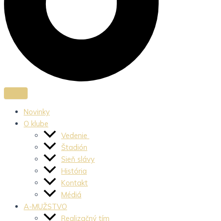
Novinky
O klube
Vedenie
Štadión
Sieň slávy
História
Kontakt
Médiá
A-MUŽSTVO
Realizačný tím