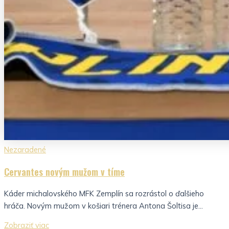
Nezaradené
Cervantes novým mužom v tíme
Káder michalovského MFK Zemplín sa rozrástol o ďalšieho
hráča. Novým mužom v košiari trénera Antona Šoltisa je...
Zobraziť viac