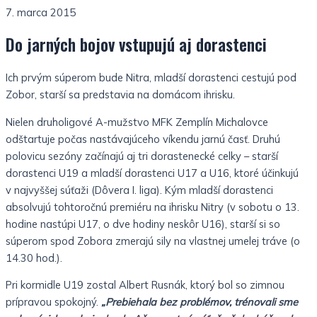
7. marca 2015
Do jarných bojov vstupujú aj dorastenci
Ich prvým súperom bude Nitra, mladší dorastenci cestujú pod
Zobor, starší sa predstavia na domácom ihrisku.
Nielen druholigové A-mužstvo MFK Zemplín Michalovce
odštartuje počas nastávajúceho víkendu jarnú časť. Druhú
polovicu sezóny začínajú aj tri dorastenecké celky – starší
dorastenci U19 a mladší dorastenci U17 a U16, ktoré účinkujú
v najvyššej súťaži (Dôvera I. liga). Kým mladší dorastenci
absolvujú tohtoročnú premiéru na ihrisku Nitry (v sobotu o 13.
hodine nastúpi U17, o dve hodiny neskôr U16), starší si so
súperom spod Zobora zmerajú sily na vlastnej umelej tráve (o
14.30 hod.).
Pri kormidle U19 zostal Albert Rusnák, ktorý bol so zimnou
prípravou spokojný.
„Prebiehala bez problémov, trénovali sme