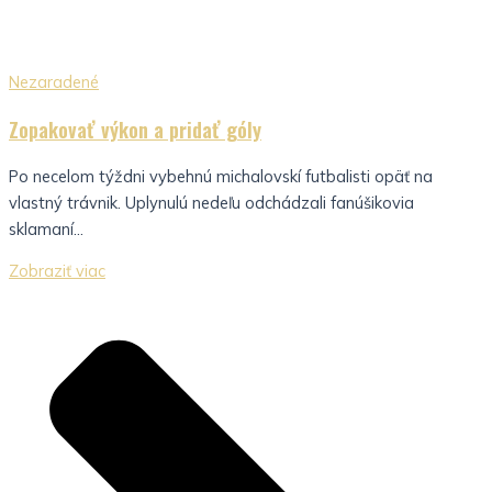
Nezaradené
Zopakovať výkon a pridať góly
Po necelom týždni vybehnú michalovskí futbalisti opäť na
vlastný trávnik. Uplynulú nedeľu odchádzali fanúšikovia
sklamaní...
Zobraziť viac