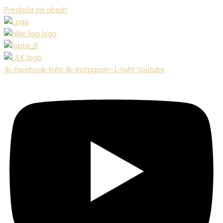
Preskočiť na obsah
Jki-facebook-light
Jki-instagram-1-light
Youtube