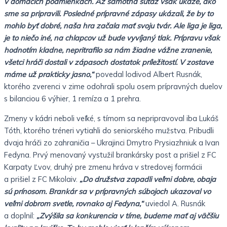
v domácich podmienkach. Až samotná súťaž však ukáže, ako
sme sa pripravili. Posledné prípravné zápasy ukázali, že by to
mohlo byť dobré, naša hra začala mať svoju tvár. Ale liga je liga,
je to niečo iné, na chlapcov už bude vyvíjaný tlak. Prípravu však
hodnotím kladne, nepritrafilo sa nám žiadne vážne zranenie,
všetci hráči dostali v zápasoch dostatok príležitostí. V zostave
máme už prakticky jasno,“
povedal lodivod Albert Rusnák,
ktorého zverenci v zime odohrali spolu osem prípravných duelov
s bilanciou 6 výhier, 1 remíza a 1 prehra.
Zmeny v kádri neboli veľké, s tímom sa nepripravoval iba Lukáš
Tóth, ktorého tréneri vytiahli do seniorského mužstva. Pribudli
dvaja hráči zo zahraničia – Ukrajinci Dmytro Prysiazhniuk a Ivan
Fedyna. Prvý menovaný vystužil brankársky post a prišiel z FC
Karpaty Ľvov, druhý pre zmenu hráva v stredovej formácii
a prišiel z FC Mikolaiv.
„Do družstva zapadli veľmi dobre, obaja
sú prínosom. Brankár sa v prípravných súbojoch ukazoval vo
veľmi dobrom svetle, rovnako aj Fedyna,“
uviedol A. Rusnák
a doplnil:
„Zvýšila sa konkurencia v tíme, budeme mať aj väčšiu