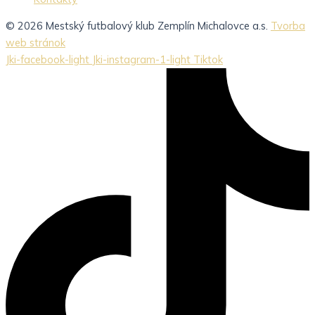
© 2026 Mestský futbalový klub Zemplín Michalovce a.s.
Tvorba
web stránok
Jki-facebook-light
Jki-instagram-1-light
Tiktok