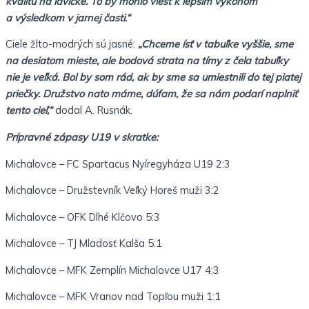
kvalitu na lavičke. To by mohlo viesť k lepším výkonom
a výsledkom v jarnej časti.“
Ciele žlto-modrých sú jasné:
„Chceme ísť v tabuľke vyššie, sme
na desiatom mieste, ale bodová strata na tímy z čela tabuľky
nie je veľká. Bol by som rád, ak by sme sa umiestnili do tej piatej
priečky. Družstvo nato máme, dúfam, že sa nám podarí naplniť
tento cieľ,“
dodal A. Rusnák.
Prípravné zápasy U19 v skratke:
Michalovce – FC Spartacus Nyíregyháza U19 2:3
Michalovce – Družstevník Veľký Horeš muži 3:2
Michalovce – OFK Dlhé Klčovo 5:3
Michalovce – TJ Mladosť Kalša 5:1
Michalovce – MFK Zemplín Michalovce U17 4:3
Michalovce – MFK Vranov nad Topľou muži 1:1