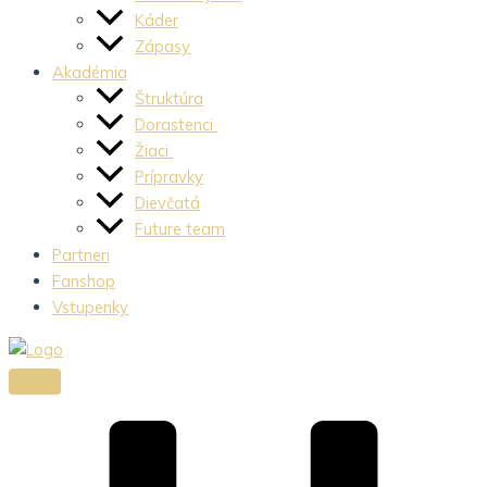
Káder
Zápasy
Akadémia
Štruktúra
Dorastenci
Žiaci
Prípravky
Dievčatá
Future team
Partneri
Fanshop
Vstupenky