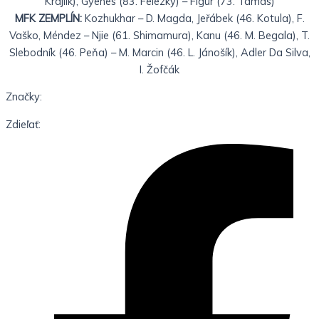
Krajlik), Gyenes (83. Felezký) – Figúr (73. Tamás)
MFK ZEMPLÍN:
Kozhukhar – D. Magda, Jeřábek (46. Kotula), F.
Vaško, Méndez – Njie (61. Shimamura), Kanu (46. M. Begala), T.
Slebodník (46. Peňa) – M. Marcin (46. L. Jánošík), Adler Da Silva,
I. Žofčák
Značky:
Zdieľať: