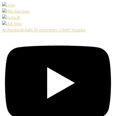
Preskočiť
na
obsah
Jki-facebook-light
Jki-instagram-1-light
Youtube