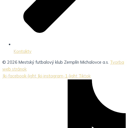
Kontakty
© 2026 Mestský futbalový klub Zemplín Michalovce a.s.
Tvorba
web stránok
Jki-facebook-light
Jki-instagram-1-light
Tiktok