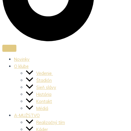
Novinky
O klube
Vedenie
Štadión
Sieň slávy
História
Kontakt
Médiá
A-MUŽSTVO
Realizačný tím
Káder