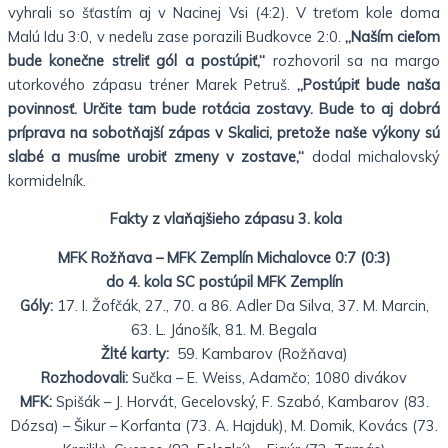
vyhrali so šťastím aj v Nacinej Vsi (4:2). V treťom kole doma
Malú Idu 3:0, v nedeľu zase porazili Budkovce 2:0.
„Naším cieľom
bude konečne streliť gól a postúpiť,“
rozhovoril sa na margo
utorkového zápasu tréner Marek Petruš.
„Postúpiť bude naša
povinnosť. Určite tam bude rotácia zostavy. Bude to aj dobrá
príprava na sobotňajší zápas v Skalici, pretože naše výkony sú
slabé a musíme urobiť zmeny v zostave,“
dodal michalovský
kormidelník.
Fakty z vlaňajšieho zápasu 3. kola
MFK Rožňava – MFK Zemplín Michalovce 0:7 (0:3)
do 4. kola SC postúpil MFK Zemplín
Góly:
17. I. Žofčák, 27., 70. a 86. Adler Da Silva, 37. M. Marcin,
63. L. Jánošík, 81. M. Begala
Žlté karty:
59. Kambarov (Rožňava)
Rozhodovali:
Sučka – E. Weiss, Adamčo; 1080 divákov
MFK:
Spišák – J. Horvát, Gecelovský, F. Szabó, Kambarov (83.
Dózsa) – Šikur – Korfanta (73. A. Hajduk), M. Domik, Kovács (73.