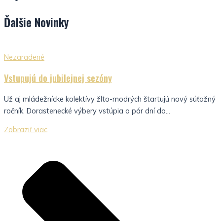
Ďalšie
Novinky
Nezaradené
Vstupujú do jubilejnej sezóny
Už aj mládežnícke kolektívy žlto-modrých štartujú nový súťažný
ročník. Dorastenecké výbery vstúpia o pár dní do...
Zobraziť viac