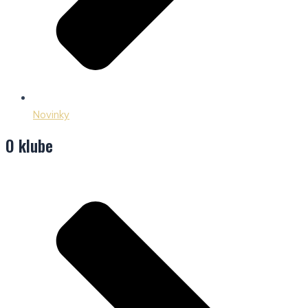
Novinky
O klube