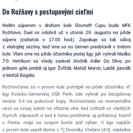
Do Rožňavy s postupovými cieľmi
Naším súperom v druhom kole Slovnaft Cupu bude MFK
Rožňava.
Duel sa odohrá už v utorok 29. augusta na pôde
súpera (začiatok o 17.00 hod.).
Zopakuje sa tak súboj
z vlaňajšej sezóny, keď sme sa na Gemeri predstavili v treťom
kole. Vlani sme na pôde účastníka piatej ligy Juh vyhrali hladko
7:0. Hetrikom sa vtedy zaskvel útočník Adler Da Silva, po
jednom góle pridali aj Igor Žofčák, Matúš Marcin, Lukáš Janošík
a Matúš Begala.
Rožňavčania sa v prvom kole potrápili na pôde účastníka VI.
ligy Košicko-Gemerskej OŠK Perín, kde vyhrali po bezgólovej
remíze 5:4 na pokutové kopy. Rožňavčania sa momentálne
vezú vo svojej súťaži na víťaznej vlne, keď zvíťazili vo všetkých
štyroch zápasoch a keď k tomu prirátame aj pohárový triumf
v Períne, majú na svojom konte päť výhier. V lige najskôr
v prvom kole uspeli doma s TJ Dvorníky Včelára (4:0), následne