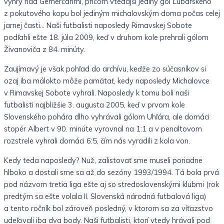
výhry nad Gemerčanmi, pričom vtedajší jediný gól Ľubarského
z pokutového kopu bol jediným michalovským doma počas celej
jarnej časti… Naši futbalisti naposledy Rimavskej Sobote
podľahli ešte 18. júla 2009, keď v druhom kole prehrali gólom
Živanoviča z 84. minúty.
Zaujímavý je však pohľad do archívu, keďže zo súčasníkov si
ozaj iba málokto môže pamätať, kedy naposledy Michalovce
v Rimavskej Sobote vyhrali. Naposledy k tomu boli naši
futbalisti najbližšie 3. augusta 2005, keď v prvom kole
Slovenského pohára dlho vyhrávali gólom Uhľára, ale domáci
stopér Albert v 90. minúte vyrovnal na 1:1 a v penaltovom
rozstrele vyhrali domáci 6:5, čím nás vyradili z kola von.
Kedy teda naposledy? Nuž, zalistovať sme museli poriadne
hlboko a dostali sme sa až do sezóny 1993/1994. Tá bola prvá
pod názvom tretia liga ešte aj so stredoslovenskými klubmi (rok
predtým sa ešte volala II. Slovenská národná futbalová liga)
a tento ročník bol zároveň posledný, v ktorom sa za víťazstvo
udeľovali iba dva body. Naši futbalisti, ktorí vtedy hrávali pod