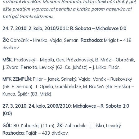
rozhodol Brazílčan Mariano Bernardo, takto strelil náš druhý gól,
ešte predtým vypracoval penaltu a krátko potom naservíroval
tretí gól Gamkrelidzemu.
24. 7. 2010, 2. kolo, 2010/2011: R. Sobota – Michalovce 0:0
ŽK:
Obročník – Hreško, Vajda, Seman.
Rozhodca:
Mriglot – 418
divákov.
MŠK:
Prošovský – Migaľa, Geri, Prázdnovský, B. Mráz – Obročník,
J. Zvara, Perexta, Levický (62. Cs. Juhász) – J. Líška, Pisár.
MFK ZEMPLÍN:
Pillár – Janek, Sninský, Vajda, Vanák – Ruskovský
(58. E. Seman), T. Opiela, Gamkrelidze, M. Brašeň (46. Hreško) –
Kunca, Špilár (83. Mižík).
27. 3. 2010, 24. kolo, 2009/2010: Michalovce – R. Sobota 1:0
(0:0)
GÓL:
80. Ľubarskij (11 m).
ŽK:
Zahradník – J. Líška, Levický.
Rozhodca:
Fajčík – 433 divákov.