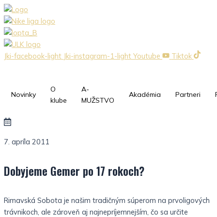
Preskočiť
na
obsah
Jki-facebook-light
Jki-instagram-1-light
Youtube
Tiktok
O
A-
Novinky
Akadémia
Partneri
klube
MUŽSTVO
7. apríla 2011
Dobyjeme Gemer po 17 rokoch?
Rimavská Sobota je našim tradičným súperom na prvoligových
trávnikoch, ale zároveň aj najnepríjemnejším, čo sa určite