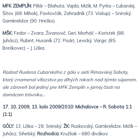
MFK ZEMPLÍN:
Pillár – Blahuta, Vajda, Mižík, M. Pyrka – Ľubarskij,
Šitov (68. Mihok), Pavlovčák, Zahradník (73. Viskup) – Sninský,
Gamkrelidze (90. Hreško).
MŠK:
Fedor – Zvara, Živanovič, Geri, Morháč – Koristek (88.
Juhász), Rubint, Husaník (72. Pisár), Levický, Vargic (85.
Breškovec) – J. Líška.
Radosť Ruslana Ľubarského z gólu v sieti Rimavskej Soboty,
ktorý znamenal víťazstvo po dlhých rokoch nad týmto súperom,
ale zároveň bol jediný pre MFK Zemplín v jarnej časti na
domácom trávniku…
17. 10. 2009, 13. kolo 2009/2010:
Michalovce – R. Sobota 1:1
(1:1)
GÓLY:
13. Líška – 28. Sninský.
ŽK:
Ruskovský, Gamkrelidze, Mižík –
Juhász, Siheľský.
Rozhodca:
Kružliak – 680 divákov.