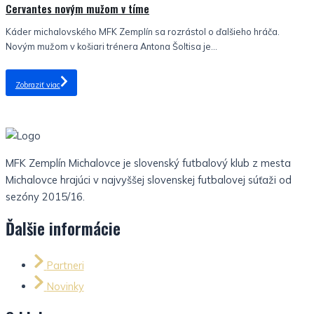
Cervantes novým mužom v tíme
Káder michalovského MFK Zemplín sa rozrástol o ďalšieho hráča.
Novým mužom v košiari trénera Antona Šoltisa je...
Zobraziť viac
MFK Zemplín Michalovce je slovenský futbalový klub z mesta
Michalovce hrajúci v najvyššej slovenskej futbalovej súťaži od
sezóny 2015/16.
Ďalšie informácie
Partneri
Novinky