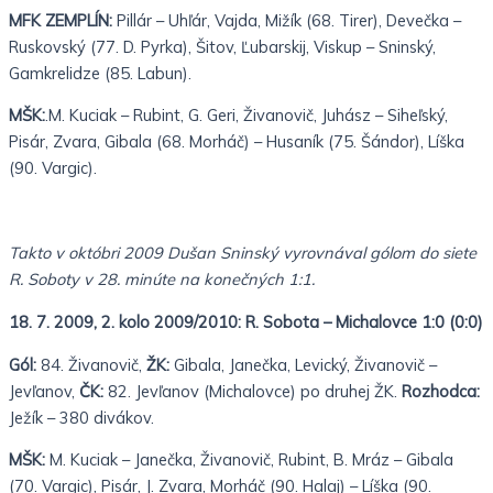
MFK ZEMPLÍN:
Pillár – Uhľár, Vajda, Mižík (68. Tirer), Devečka –
Ruskovský (77. D. Pyrka), Šitov, Ľubarskij, Viskup – Sninský,
Gamkrelidze (85. Labun).
MŠK:
.M. Kuciak – Rubint, G. Geri, Živanovič, Juhász – Siheľský,
Pisár, Zvara, Gibala (68. Morháč) – Husaník (75. Šándor), Líška
(90. Vargic).
Takto v októbri 2009 Dušan Sninský vyrovnával gólom do siete
R. Soboty v 28. minúte na konečných 1:1.
18. 7. 2009, 2. kolo 2009/2010: R. Sobota – Michalovce 1:0 (0:0)
Gól:
84. Živanovič,
ŽK:
Gibala, Janečka, Levický, Živanovič –
Jevľanov,
ČK:
82. Jevľanov (Michalovce) po druhej ŽK.
Rozhodca:
Ježík – 380 divákov.
MŠK:
M. Kuciak – Janečka, Živanovič, Rubint, B. Mráz – Gibala
(70. Vargic), Pisár, J. Zvara, Morháč (90. Halaj) – Líška (90.