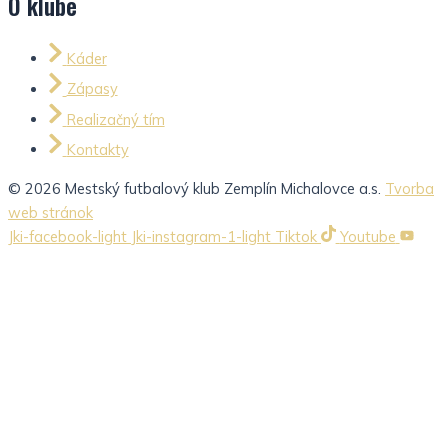
O klube
Káder
Zápasy
Realizačný tím
Kontakty
© 2026 Mestský futbalový klub Zemplín Michalovce a.s.
Tvorba
web stránok
Jki-facebook-light
Jki-instagram-1-light
Tiktok
Youtube