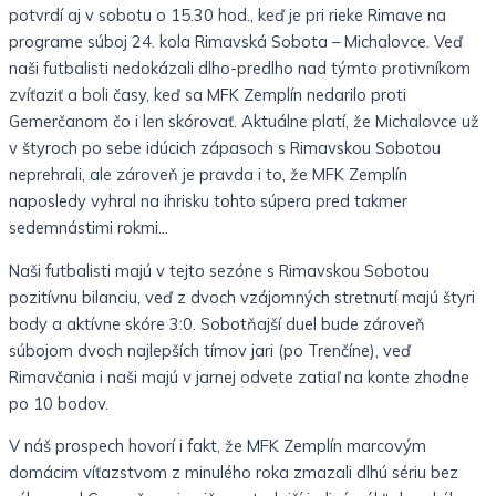
potvrdí aj v sobotu o 15.30 hod., keď je pri rieke Rimave na
programe súboj 24. kola Rimavská Sobota – Michalovce. Veď
naši futbalisti nedokázali dlho-predlho nad týmto protivníkom
zvíťaziť a boli časy, keď sa MFK Zemplín nedarilo proti
Gemerčanom čo i len skórovať. Aktuálne platí, že Michalovce už
v štyroch po sebe idúcich zápasoch s Rimavskou Sobotou
neprehrali, ale zároveň je pravda i to, že MFK Zemplín
naposledy vyhral na ihrisku tohto súpera pred takmer
sedemnástimi rokmi…
Naši futbalisti majú v tejto sezóne s Rimavskou Sobotou
pozitívnu bilanciu, veď z dvoch vzájomných stretnutí majú štyri
body a aktívne skóre 3:0. Sobotňajší duel bude zároveň
súbojom dvoch najlepších tímov jari (po Trenčíne), veď
Rimavčania i naši majú v jarnej odvete zatiaľ na konte zhodne
po 10 bodov.
V náš prospech hovorí i fakt, že MFK Zemplín marcovým
domácim víťazstvom z minulého roka zmazali dlhú sériu bez