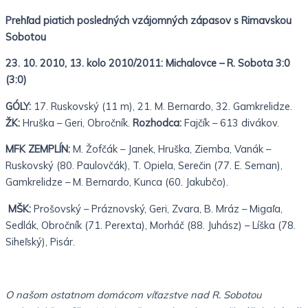
Prehľad piatich posledných vzájomných zápasov s Rimavskou
Sobotou
23. 10. 2010, 13. kolo 2010/2011: Michalovce – R. Sobota 3:0
(3:0)
GÓLY:
17. Ruskovský (11 m), 21. M. Bernardo, 32. Gamkrelidze.
ŽK:
Hruška – Geri, Obročník.
Rozhodca:
Fajčík
– 613 divákov.
MFK ZEMPLÍN:
M. Žofčák – Janek, Hruška, Ziemba, Vanák –
Ruskovský (80. Paulovčák), T. Opiela, Serečin (77. E. Seman),
Gamkrelidze – M. Bernardo, Kunca (60. Jakubčo).
MŠK:
Prošovský – Práznovský, Geri, Zvara, B. Mráz – Migaľa,
Sedlák, Obročník (71. Perexta), Morháč (88. Juhász) – Líška (78.
Siheľský), Pisár.
O našom ostatnom domácom víťazstve nad R. Sobotou