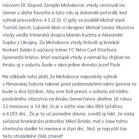
názvom FK Slopod Zemplín Michalovce, vtedy cestovali na
Gemer v úlohe favorita a túto rolu aj dokonale potvrdili, keď
vyhrali presvedčivo 4:1 (2:0). O góly sa podelili Michal Vasiľ,
Tomáš Gerich, Ľubomír Mati a Ukrajinec Michail Savka. Mužstvo
vtedy viedla trénerská dvojica Marián Kuchta a Alexander
Sopko z Ukrajiny. Za Michalovce vtedy hrávali aj brankár
Norbert Belán či súčasný tréner FC Nitra Cyril Stachura.
Spomedzi hráčov, ktorí nastúpili vtedy a nemali by chýbať na
ihrisku aj v sobotu, bude v akcii jedine domáci Jozef Pisár.
Na základe toho platí, že Michalovce naposledy vyhrali
v Rimavskej Sobote takmer pred sedemnástimi rokmi (presne to
bude o dva týždne). Aby sme boli presní, v sobotu od nášho
posledného víťazstva na ihrisku Gemerčanov ubehne 16 rokov,
11 mesiacov a 14 dní, čo je v súčte viac ako 884 týždňov
a 6193 dní… Že je to už poriadne dávno, svedčí aj fakt, že naša
súčasná brankárska jednotka, Miloš Bréda, mal v čase tohto
stretnutia sladké tri mesiace a štyri dni… Nuž, je najvyšší čas
tieto strašidelné čísla zmeniť!