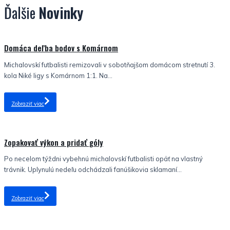
Ďalšie
Novinky
Nezaradené
Domáca deľba bodov s Komárnom
Michalovskí futbalisti remizovali v sobotňajšom domácom stretnutí 3.
kola Niké ligy s Komárnom 1:1. Na...
Zobraziť viac
Nezaradené
Zopakovať výkon a pridať góly
Po necelom týždni vybehnú michalovskí futbalisti opäť na vlastný
trávnik. Uplynulú nedeľu odchádzali fanúšikovia sklamaní...
Zobraziť viac
Nezaradené