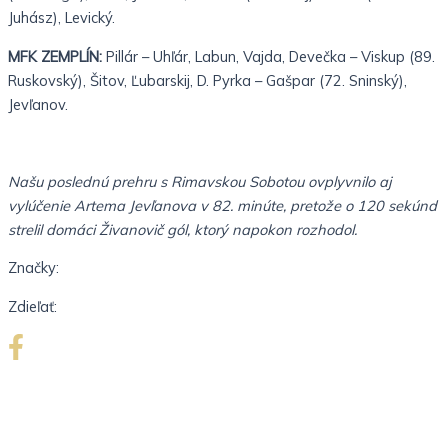
Juhász), Levický.
MFK ZEMPLÍN:
Pillár – Uhľár, Labun, Vajda, Devečka – Viskup (89.
Ruskovský), Šitov, Ľubarskij, D. Pyrka – Gašpar (72. Sninský),
Jevľanov.
Našu poslednú prehru s Rimavskou Sobotou ovplyvnilo aj
vylúčenie Artema Jevľanova v 82. minúte, pretože o 120 sekúnd
strelil domáci Živanovič gól, ktorý napokon rozhodol.
Značky:
Zdieľať: