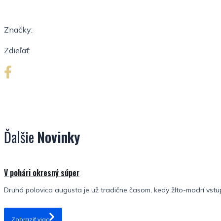
Značky:
Zdieľať:
Ďalšie
Novinky
V pohári okresný súper
Druhá polovica augusta je už tradične časom, kedy žlto-modrí vstu
Zobraziť viac