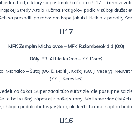
jeden bod, o ktorý sa postarali hráči tímu U17. Tí remizoval
kej Stredy Attila Kužma. Päť gólov padlo v súboji družstiev U
ých sa presadili po rohovom kope Jakub Hricik a z penalty Sa
U17
MFK Zemplín Michalovce – MFK Ružomberok 1:1 (0:0)
Góly:
83. Attila Kužma – 77. Doroš
Michalco – Šutaj (86. Ľ. Malik), Kašaj (58. J. Veselý), Neuvirth
(77. J. Keresteš)
edeli, čo čakať. Súper začal túto súťaž zle, ale postupne sa 
že to bol slušný zápas aj z našej strany. Mali sme viac čistýc
lé, chlapci podali obetavý výkon, ale keď chceme naplno bodo
U16