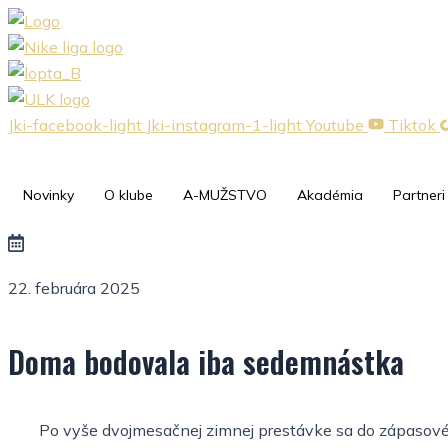
Preskočiť
na
obsah
Jki-facebook-light
Jki-instagram-1-light
Youtube
Tiktok
Novinky
O klube
A-MUŽSTVO
Akadémia
Partneri
22. februára 2025
Doma bodovala iba sedemnástka
Po vyše dvojmesačnej zimnej prestávke sa do zápasového 