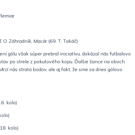
 Remiar
, O. Záhradník, Macár (69. T. Takáč)
ení gólu však súper prebral iniciatívu, dokázal nás futbalovo
i stav po strele z pokutového kopu. Ďalšie šance na oboch
 Mrzí nás strata bodov, ale aj fakt, že sme sa dnes gólovo
6. kolo)
kolo)
18. kolo)