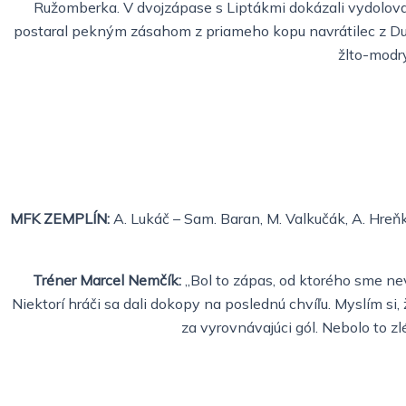
Ružomberka. V dvojzápase s Liptákmi dokázali vydolovať 
postaral pekným zásahom z priameho kopu navrátilec z Dunajs
žlto-modr
MFK ZEMPLÍN:
A. Lukáč – Sam. Baran, M. Valkučák, A. Hreňko, 
Tréner Marcel Nemčík:
„Bol to zápas, od ktorého sme nev
Niektorí hráči sa dali dokopy na poslednú chvíľu. Myslím si, 
za vyrovnávajúci gól. Nebolo to z