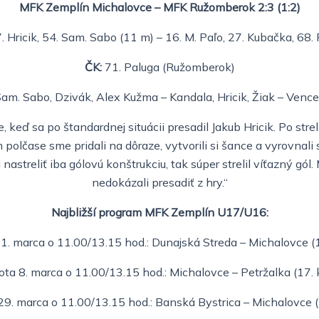
MFK Zemplín Michalovce – MFK Ružomberok 2:3 (1:2)
. Hricik, 54. Sam. Sabo (11 m) – 16. M. Paľo, 27. Kubačka, 68.
ČK:
71. Paluga (Ružomberok)
am. Sabo, Dzivák, Alex Kužma – Kandala, Hricik, Žiak – Venceľ
keď sa po štandardnej situácii presadil Jakub Hricik. Po strel
 polčase sme pridali na dôraze, vytvorili si šance a vyrovnal
streliť iba gólovú konštrukciu, tak súper strelil víťazný gól.
nedokázali presadiť z hry.“
Najbližší program MFK Zemplín U17/U16:
1. marca o 11.00/13.15 hod.: Dunajská Streda – Michalovce (1
ta 8. marca o 11.00/13.15 hod.: Michalovce – Petržalka (17. 
9. marca o 11.00/13.15 hod.: Banská Bystrica – Michalovce (