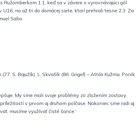
i s Ružomberkom 1:1, keď sa v závere o vyrovnávajúci gól
16, no až tri do domácej siete, ktorí prehrali tesne 2:3. Za
muel Sabo.
 (77. S. Bajužík), L. Skvašík (86. Grigeľ) – Attila Kužma, Ponik
zlepšuje. My sme mali svoje problémy zo zložením zostavy.
h príležitostí v prvom aj druhom polčase. Nakoniec sme radi aj
vať, musíme využívať čisté šance.“