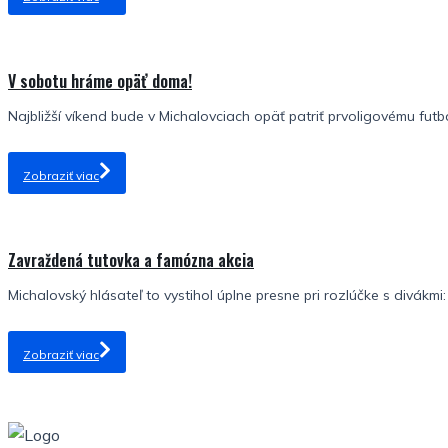
V sobotu hráme opäť doma!
Najbližší víkend bude v Michalovciach opäť patriť prvoligovému futba
Zobraziť viac
Zavraždená tutovka a famózna akcia
Michalovský hlásateľ to vystihol úplne presne pri rozlúčke s divákmi: 
Zobraziť viac