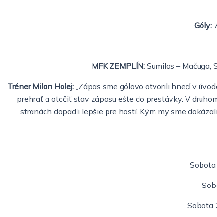
Góly:
7
MFK ZEMPLÍN:
Sumilas – Mačuga, S
Tréner Milan Holej:
„Zápas sme gólovo otvorili hneď v úvode, 
prehrať a otočiť stav zápasu ešte do prestávky. V druhom
stranách dopadli lepšie pre hostí. Kým my sme dokázali na
Sobota 
Sobo
Sobota 2