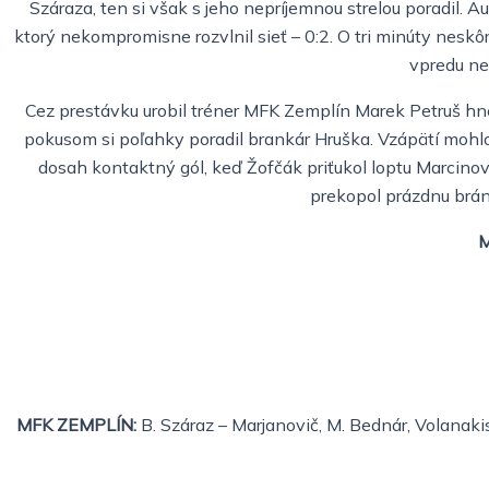
Száraza, ten si však s jeho nepríjemnou strelou poradil. A
ktorý nekompromisne rozvlnil sieť – 0:2. O tri minúty neskô
vpredu ne
Cez prestávku urobil tréner MFK Zemplín Marek Petruš hneď
pokusom si poľahky poradil brankár Hruška. Vzápätí mohlo 
dosah kontaktný gól, keď Žofčák priťukol loptu Marcinovi
prekopol prázdnu bránu
M
MFK ZEMPLÍN:
B. Száraz – Marjanovič, M. Bednár, Volanakis 