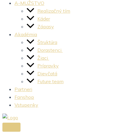
A-MUŽSTVO
Realizačný tím
Káder
Zápasy
Akadémia
Štruktúra
Dorastenci
Žiaci
Prípravky
Dievčatá
Future team
Partneri
Fanshop
Vstupenky