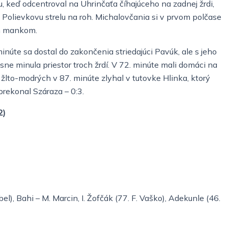
iu, keď odcentroval na Uhrinčaťa číhajúceho na zadnej žrdi,
l Polievkovu strelu na roh. Michalovčania si v prvom polčase
ým mankom.
núte sa dostal do zakončenia striedajúci Pavúk, ale s jeho
ne minula priestor troch žrdí. V 72. minúte mali domáci na
 žlto-modrých v 87. minúte zlyhal v tutovke Hlinka, ktorý
prekonal Száraza – 0:3.
2)
l), Bahi – M. Marcin, I. Žofčák (77. F. Vaško), Adekunle (46.