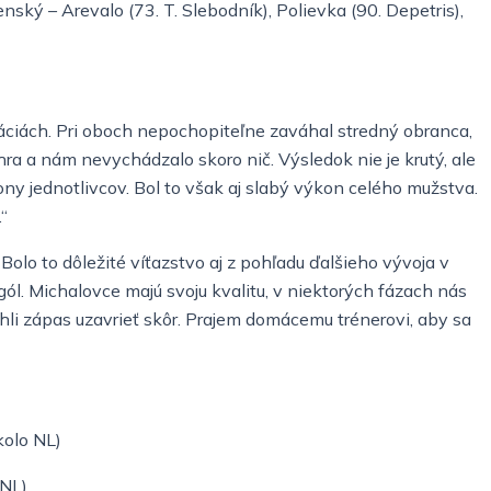
nský – Arevalo (73. T. Slebodník), Polievka (90. Depetris),
uáciách. Pri oboch nepochopiteľne zaváhal stredný obranca,
a a nám nevychádzalo skoro nič. Výsledok nie je krutý, ale
ny jednotlivcov. Bol to však aj slabý výkon celého mužstva.
“
Bolo to dôležité víťazstvo aj z pohľadu ďalšieho vývoja v
gól. Michalovce majú svoju kvalitu, v niektorých fázach nás
ohli zápas uzavrieť skôr. Prajem domácemu trénerovi, aby sa
kolo NL)
 NL)