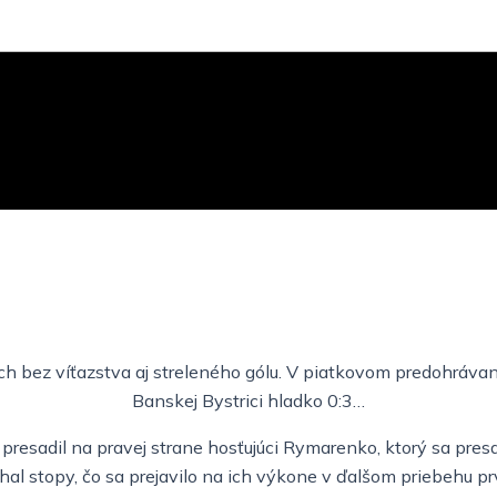
ch bez víťazstva aj streleného gólu. V piatkovom predohrávan
Banskej Bystrici hladko 0:3…
a presadil na pravej strane hosťujúci Rymarenko, ktorý sa pres
l stopy, čo sa prejavilo na ich výkone v ďalšom priebehu pr