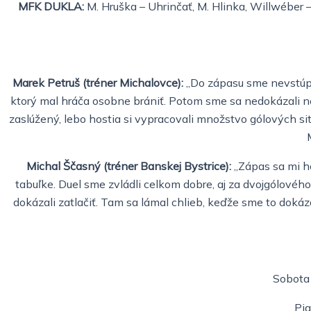
MFK DUKLA:
M. Hruška – Uhrinčať, M. Hlinka, Willwéber – 
Marek Petruš (tréner Michalovce):
„Do zápasu sme nevstúpil
ktorý mal hráča osobne brániť. Potom sme sa nedokázali ne
zaslúžený, lebo hostia si vypracovali množstvo gólových si
Michal Ščasný (tréner Banskej Bystrice):
„Zápas sa mi ho
tabuľke. Duel sme zvládli celkom dobre, aj za dvojgólového
dokázali zatlačiť. Tam sa lámal chlieb, keďže sme to dokáz
Sobota 
Pia