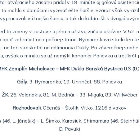
utor otváracieho zásahu pridal v 19. minúte aj gólovú asistenc
r to mohlo s domácimi vyzerať ešte horšie, Száraz však vyrazi
vypracovali vážnejšiu šancu, a tak do kabín išli s dvojgólov
 tri zmeny v zostave a jeho mužstvo začalo aktívne. V 52. mi
opäť zahrmieť na opačnej strane, Rymarenkova strela len tes
, no ten stroskotal na gólmanovi Dukly. Pri záverečnej snahe
, avšak o minútu sa už nemýlil kanonier Polievka a tretíkrát 
FK Zemplín Michalovce – MFK Dukla Banská Bystrica 0:3 (0:
Góly:
3. Rymarenko, 19. Uhrinčať, 88. Polievka
ŽK:
26. Volanakis, 81. M. Bednár – 33. Migaľa, 83. Willwéber
Rozhodovali:
Očenáš – Štofik, Vitko; 1216 divákov
(46. L. Jánošík) – L. Šimko, Karasiuk, Shimamura (46. Steinhübe
D. Pavúk)