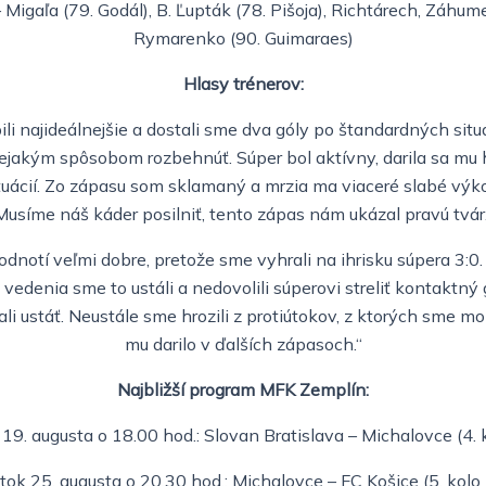
Migaľa (79. Godál), B. Ľupták (78. Pišoja), Richtárech, Záhume
Rymarenko (90. Guimaraes)
Hlasy trénerov:
i najideálnejšie a dostali sme dva góly po štandardných sit
jakým spôsobom rozbehnúť. Súper bol aktívny, darila sa mu hr
tuácií. Zo zápasu som sklamaný a mrzia ma viaceré slabé výko
Musíme náš káder posilniť, tento zápas nám ukázal pravú tvár.
dnotí veľmi dobre, pretože sme vyhrali na ihrisku súpera 3:0. 
 vedenia sme to ustáli a nedovolili súperovi streliť kontaktný 
ali ustáť. Neustále sme hrozili z protiútokov, z ktorých sme m
mu darilo v ďalších zápasoch.“
Najbližší program MFK Zemplín:
19. augusta o 18.00 hod.: Slovan Bratislava – Michalovce (4. 
tok 25. augusta o 20.30 hod.: Michalovce – FC Košice (5. kolo