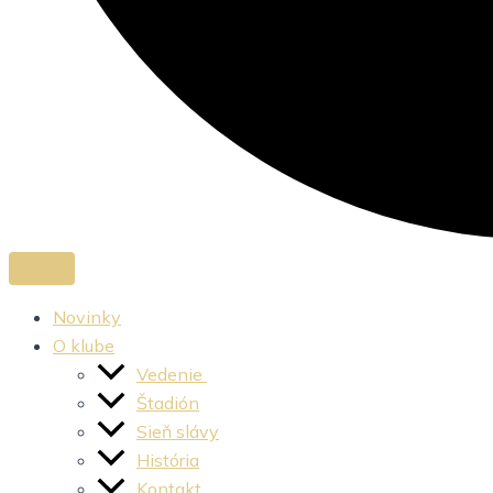
Novinky
O klube
Vedenie
Štadión
Sieň slávy
História
Kontakt