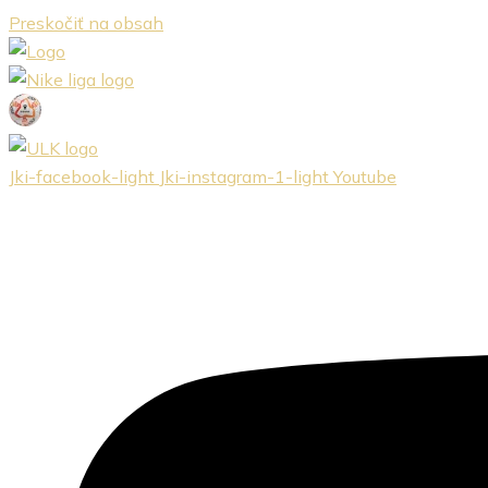
Preskočiť na obsah
Jki-facebook-light
Jki-instagram-1-light
Youtube