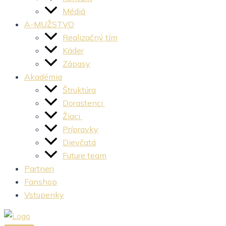
Médiá
A-MUŽSTVO
Realizačný tím
Káder
Zápasy
Akadémia
Štruktúra
Dorastenci
Žiaci
Prípravky
Dievčatá
Future team
Partneri
Fanshop
Vstupenky