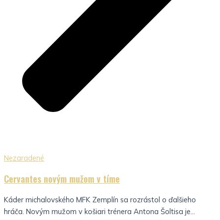
Nezaradené
Cervantes novým mužom v tíme
Káder michalovského MFK Zemplín sa rozrástol o ďalšieho
hráča. Novým mužom v košiari trénera Antona Šoltisa je...