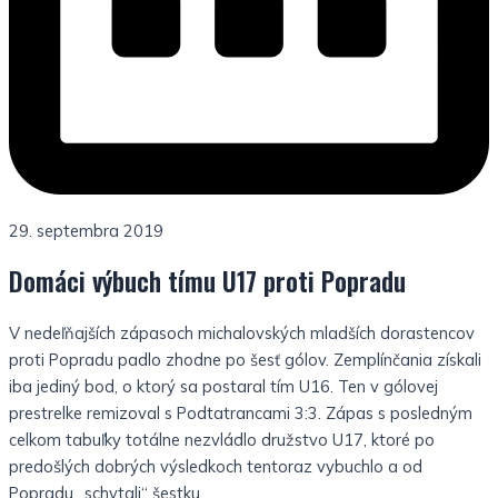
29. septembra 2019
Domáci výbuch tímu U17 proti Popradu
V nedeľňajších zápasoch michalovských mladších dorastencov
proti Popradu padlo zhodne po šesť gólov. Zemplínčania získali
iba jediný bod, o ktorý sa postaral tím U16. Ten v gólovej
prestrelke remizoval s Podtatrancami 3:3. Zápas s posledným
celkom tabuľky totálne nezvládlo družstvo U17, ktoré po
predošlých dobrých výsledkoch tentoraz vybuchlo a od
Popradu „schytali“ šestku…