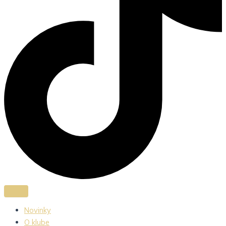
Novinky
O klube