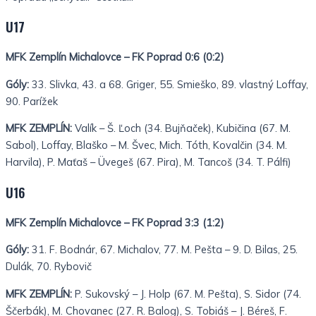
U17
MFK Zemplín Michalovce – FK Poprad 0:6 (0:2)
Góly:
33. Slivka, 43. a 68. Griger, 55. Smieško, 89. vlastný Loffay,
90. Parížek
MFK ZEMPLÍN:
Valík – Š. Ľoch (34. Bujňaček), Kubičina (67. M.
Sabol), Loffay, Blaško – M. Švec, Mich. Tóth, Kovalčin (34. M.
Harvila), P. Maťaš – Üvegeš (67. Pira), M. Tancoš (34. T. Pálfi)
U16
MFK Zemplín Michalovce – FK Poprad 3:3 (1:2)
Góly:
31. F. Bodnár, 67. Michalov, 77. M. Pešta – 9. D. Bilas, 25.
Dulák, 70. Rybovič
MFK ZEMPLÍN:
P. Sukovský – J. Holp (67. M. Pešta), S. Sidor (74.
Ščerbák), M. Chovanec (27. R. Balog), S. Tobiáš – J. Béreš, F.