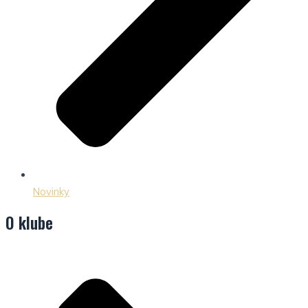
Novinky
O klube