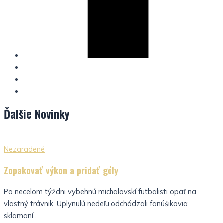
Ďalšie
Novinky
Nezaradené
Zopakovať výkon a pridať góly
Po necelom týždni vybehnú michalovskí futbalisti opäť na
vlastný trávnik. Uplynulú nedeľu odchádzali fanúšikovia
sklamaní...