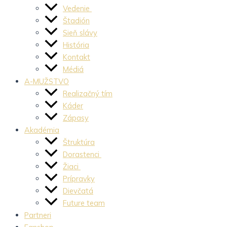
Vedenie
Štadión
Sieň slávy
História
Kontakt
Médiá
A-MUŽSTVO
Realizačný tím
Káder
Zápasy
Akadémia
Štruktúra
Dorastenci
Žiaci
Prípravky
Dievčatá
Future team
Partneri