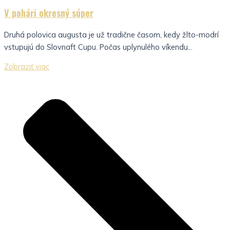
V pohári okresný súper
Druhá polovica augusta je už tradične časom, kedy žlto-modrí
vstupujú do Slovnaft Cupu. Počas uplynulého víkendu...
Zobraziť viac