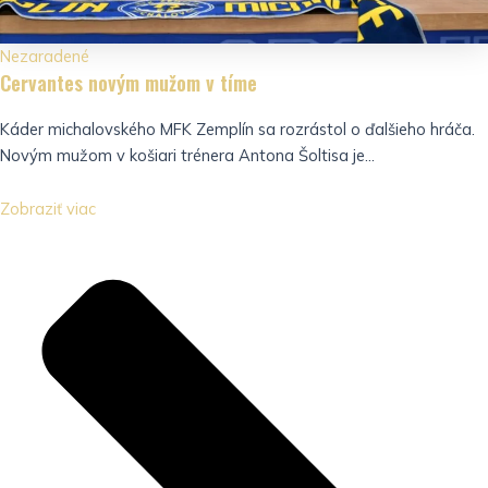
Nezaradené
Cervantes novým mužom v tíme
Káder michalovského MFK Zemplín sa rozrástol o ďalšieho hráča.
Novým mužom v košiari trénera Antona Šoltisa je...
Zobraziť viac