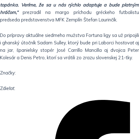
topánka. Veríme, že sa u nás rýchlo adaptuje a bude platným
hráčom,“
prezradil na margo príchodu gréckeho futbalistu
predseda predstavenstva MFK Zemplín Štefan Laurinčík.
Do prípravy aktuálne siedmeho mužstva Fortuna ligy sa už pripojili
i ghanský útočník Sadam Sulley, ktorý bude pri Laborci hosťovať aj
na jar, španielsky stopér José Carrillo Mancilla aj dvojica Peter
Kolesár a Denis Petro, ktorí sa vrátili zo zrazu slovenskej 21-tky.
Značky:
Zdieľať: