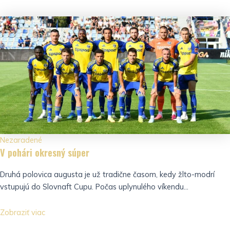
Nezaradené
V pohári okresný súper
Druhá polovica augusta je už tradične časom, kedy žlto-modrí
vstupujú do Slovnaft Cupu. Počas uplynulého víkendu...
Zobraziť viac