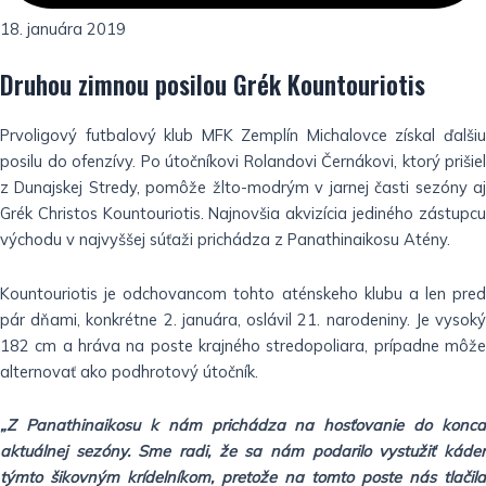
18. januára 2019
Druhou zimnou posilou Grék Kountouriotis
Prvoligový futbalový klub MFK Zemplín Michalovce získal ďalšiu
posilu do ofenzívy. Po útočníkovi Rolandovi Černákovi, ktorý prišiel
z Dunajskej Stredy, pomôže žlto-modrým v jarnej časti sezóny aj
Grék Christos Kountouriotis. Najnovšia akvizícia jediného zástupcu
východu v najvyššej súťaži prichádza z Panathinaikosu Atény.
Kountouriotis je odchovancom tohto aténskeho klubu a len pred
pár dňami, konkrétne 2. januára, oslávil 21. narodeniny. Je vysoký
182 cm a hráva na poste krajného stredopoliara, prípadne môže
alternovať ako podhrotový útočník.
„Z Panathinaikosu k nám prichádza na hosťovanie do konca
aktuálnej sezóny. Sme radi, že sa nám podarilo vystužiť káder
týmto šikovným krídelníkom, pretože na tomto poste nás tlačila