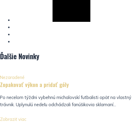
Ďalšie
Novinky
Nezaradené
Zopakovať výkon a pridať góly
Po necelom týždni vybehnú michalovskí futbalisti opäť na vlastný
trávnik. Uplynulú nedeľu odchádzali fanúšikovia sklamaní...
Zobraziť viac