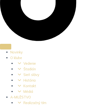
Novinky
O klube
Vedenie
Štadión
Sieň slávy
História
Kontakt
Médiá
A-MUŽSTVO
Realizačný tím