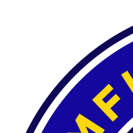
Preskočiť
na
obsah