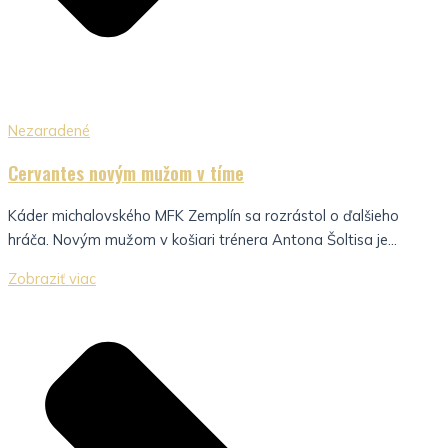
Nezaradené
Cervantes novým mužom v tíme
Káder michalovského MFK Zemplín sa rozrástol o ďalšieho
hráča. Novým mužom v košiari trénera Antona Šoltisa je...
Zobraziť viac