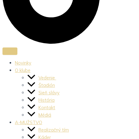
Novinky
O klube
Vedenie
Štadión
Sieň slávy
História
Kontakt
Médiá
A-MUŽSTVO
Realizačný tím
Káder