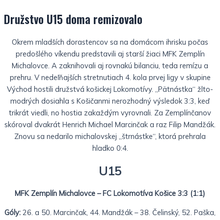
Družstvo U15 doma remizovalo
Okrem mladších dorastencov sa na domácom ihrisku počas
predošlého víkendu predstavili aj starší žiaci MFK Zemplín
Michalovce. A zaknihovali aj rovnakú bilanciu, teda remízu a
prehru. V nedeľňajších stretnutiach 4. kola prvej ligy v skupine
Východ hostili družstvá košickej Lokomotívy. „Pätnástka“ žlto-
modrých dosiahla s Košičanmi nerozhodný výsledok 3:3, keď
trikrát viedli, no hostia zakaždým vyrovnali. Za Zemplínčanov
skóroval dvakrát Henrich Michael Marcinčak a raz Filip Mandžák.
Znovu sa nedarilo michalovskej „štrnástke“, ktorá prehrala
hladko 0:4.
U15
MFK Zemplín Michalovce – FC Lokomotíva Košice 3:3 (1:1)
Góly:
26. a 50. Marcinčak, 44. Mandžák – 38. Čelinský, 52. Paška,