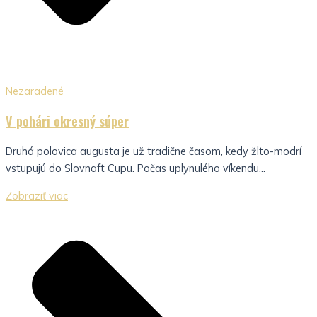
Nezaradené
V pohári okresný súper
Druhá polovica augusta je už tradične časom, kedy žlto-modrí
vstupujú do Slovnaft Cupu. Počas uplynulého víkendu...
Zobraziť viac