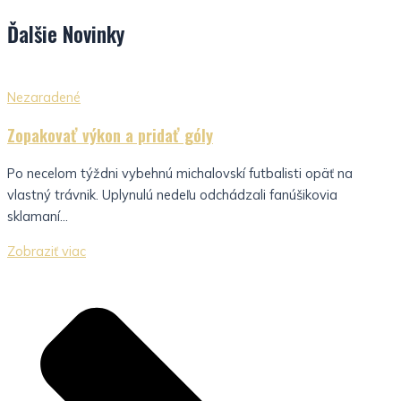
Ďalšie
Novinky
Nezaradené
Zopakovať výkon a pridať góly
Po necelom týždni vybehnú michalovskí futbalisti opäť na
vlastný trávnik. Uplynulú nedeľu odchádzali fanúšikovia
sklamaní...
Zobraziť viac