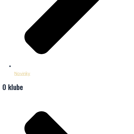
Novinky
O klube