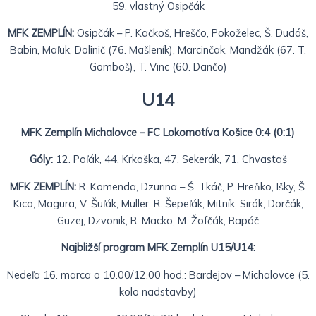
59. vlastný Osipčák
MFK ZEMPLÍN:
Osipčák – P. Kačkoš, Hreščo, Pokoželec, Š. Dudáš,
Babin, Maľuk, Dolinič (76. Mašleník), Marcinčak, Mandžák (67. T.
Gomboš), T. Vinc (60. Dančo)
U14
MFK Zemplín Michalovce – FC Lokomotíva Košice 0:4 (0:1)
Góly:
12. Poľák, 44. Krkoška, 47. Sekerák, 71. Chvastaš
MFK ZEMPLÍN:
R. Komenda, Dzurina – Š. Tkáč, P. Hreňko, Išky, Š.
Kica, Magura, V. Šuľák, Müller, R. Šepeľák, Mitník, Sirák, Dorčák,
Guzej, Dzvonik, R. Macko, M. Žofčák, Rapáč
Najbližší program MFK Zemplín U15/U14:
Nedeľa 16. marca o 10.00/12.00 hod.: Bardejov – Michalovce (5.
kolo nadstavby)