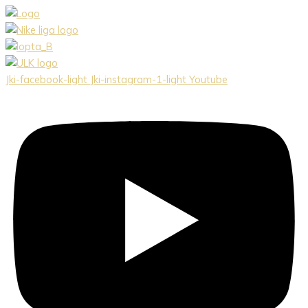
Preskočiť
na
obsah
Jki-facebook-light
Jki-instagram-1-light
Youtube