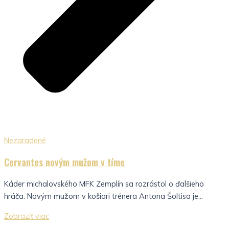
Nezaradené
Cervantes novým mužom v tíme
Káder michalovského MFK Zemplín sa rozrástol o ďalšieho
hráča. Novým mužom v košiari trénera Antona Šoltisa je...
Zobraziť viac