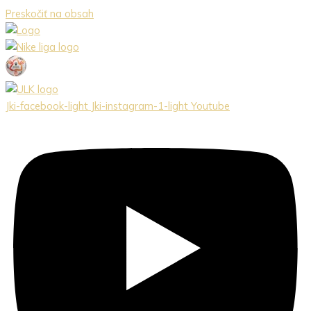
Preskočiť na obsah
Jki-facebook-light
Jki-instagram-1-light
Youtube