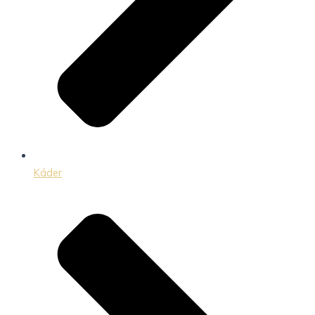
Káder