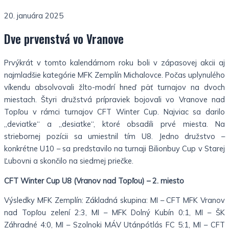
20. januára 2025
Dve prvenstvá vo Vranove
Prvýkrát v tomto kalendárnom roku boli v zápasovej akcii aj
najmladšie kategórie MFK Zemplín Michalovce. Počas uplynulého
víkendu absolvovali žlto-modrí hneď päť turnajov na dvoch
miestach. Štyri družstvá prípraviek bojovali vo Vranove nad
Topľou v rámci turnajov CFT Winter Cup. Najviac sa darilo
„deviatke“ a „desiatke“, ktoré obsadili prvé miesta. Na
striebornej pozícii sa umiestnil tím U8. Jedno družstvo –
konkrétne U10 – sa predstavilo na turnaji Bilionbuy Cup v Starej
Ľubovni a skončilo na siedmej priečke.
CFT Winter Cup U8 (Vranov nad Topľou) – 2. miesto
Výsledky MFK Zemplín: Základná skupina: MI – CFT MFK Vranov
nad Topľou zelení 2:3, MI – MFK Dolný Kubín 0:1, MI – ŠK
Záhradné 4:0, MI – Szolnoki MÁV Utánpótlás FC 5:1, MI – CFT