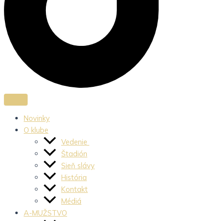
Novinky
O klube
Vedenie
Štadión
Sieň slávy
História
Kontakt
Médiá
A-MUŽSTVO