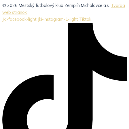
© 2026 Mestský futbalový klub Zemplín Michalovce a.s.
Tvorba
web stránok
Jki-facebook-light
Jki-instagram-1-light
Tiktok