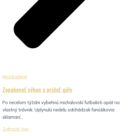
Nezaradené
Zopakovať výkon a pridať góly
Po necelom týždni vybehnú michalovskí futbalisti opäť na
vlastný trávnik. Uplynulú nedeľu odchádzali fanúšikovia
sklamaní...
Zobraziť viac