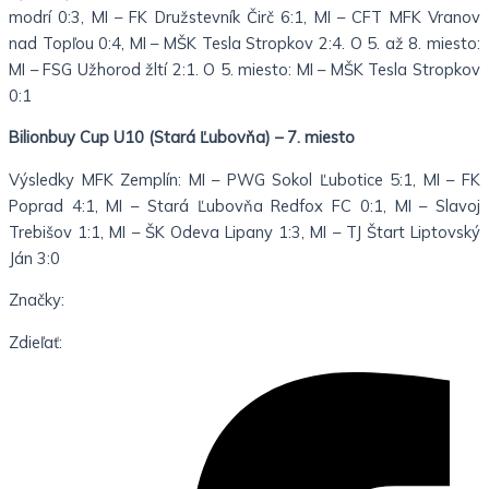
modrí 0:3, MI – FK Družstevník Čirč 6:1, MI – CFT MFK Vranov
nad Topľou 0:4, MI – MŠK Tesla Stropkov 2:4. O 5. až 8. miesto:
MI – FSG Užhorod žltí 2:1. O 5. miesto: MI – MŠK Tesla Stropkov
0:1
Bilionbuy Cup U10 (Stará Ľubovňa) – 7. miesto
Výsledky MFK Zemplín: MI – PWG Sokol Ľubotice 5:1, MI – FK
Poprad 4:1, MI – Stará Ľubovňa Redfox FC 0:1, MI – Slavoj
Trebišov 1:1, MI – ŠK Odeva Lipany 1:3, MI – TJ Štart Liptovský
Ján 3:0
Značky:
Zdieľať: