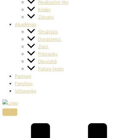
Realizačný tím
Káder
Zápasy
Akadémia
Štruktúra
Dorastenci
Žiaci
Prípravky
Dievčatá
Future team
Partneri
Fanshop
Vstupenky