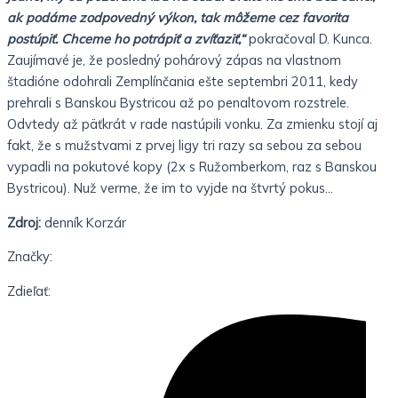
ak podáme zodpovedný výkon, tak môžeme cez favorita
postúpiť. Chceme ho potrápiť a zvíťaziť,“
pokračoval D. Kunca.
Zaujímavé je, že posledný pohárový zápas na vlastnom
štadióne odohrali Zemplínčania ešte septembri 2011, kedy
prehrali s Banskou Bystricou až po penaltovom rozstrele.
Odvtedy až päťkrát v rade nastúpili vonku. Za zmienku stojí aj
fakt, že s mužstvami z prvej ligy tri razy sa sebou za sebou
vypadli na pokutové kopy (2x s Ružomberkom, raz s Banskou
Bystricou). Nuž verme, že im to vyjde na štvrtý pokus…
Zdroj:
denník Korzár
Značky:
Zdieľať: