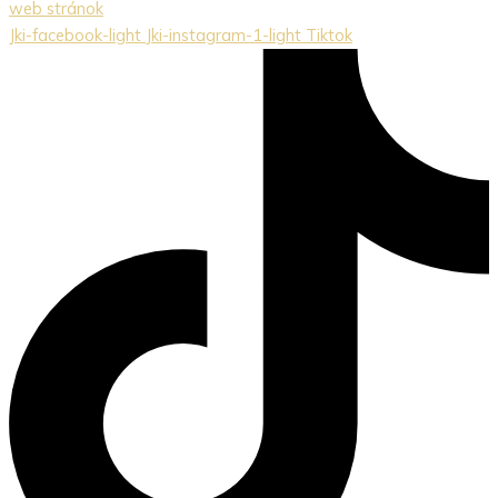
web stránok
Jki-facebook-light
Jki-instagram-1-light
Tiktok