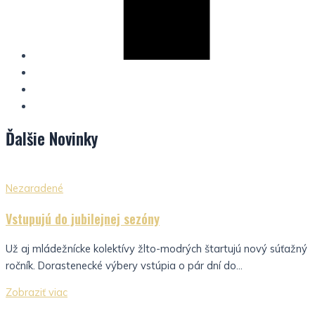
Ďalšie
Novinky
Nezaradené
Vstupujú do jubilejnej sezóny
Už aj mládežnícke kolektívy žlto-modrých štartujú nový súťažný
ročník. Dorastenecké výbery vstúpia o pár dní do...
Zobraziť viac