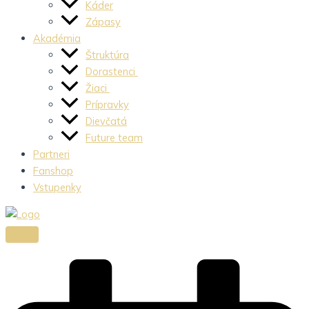
Káder
Zápasy
Akadémia
Štruktúra
Dorastenci
Žiaci
Prípravky
Dievčatá
Future team
Partneri
Fanshop
Vstupenky