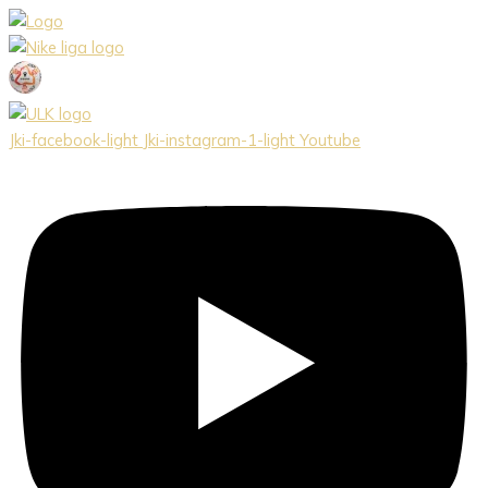
Preskočiť
na
obsah
Jki-facebook-light
Jki-instagram-1-light
Youtube