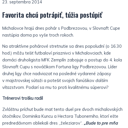
23. septembra 2014
Favorita chcú potrápiť, túžia postúpiť
Michalovce hrajú dnes pohár s Podbrezovou, v Slovnaft Cupe
nastúpia doma po vyše troch rokoch.
Na atraktívne pohárové stretnutie sa dnes popoludní (o 16.30
hod.) môžu tešiť futbaloví priaznivci v Michalovciach, kde
domáci druholigista MFK Zemplín zabojuje o postup do 4. kola
Slovnaft Cupu s nováčikom Fortuna ligy Podbrezovou. Líder
druhej ligy chce nadviazať na posledné vydarené zápasy
v majstrovskej súťaži a potešiť svojich fanúšikov ďalším
víťazstvom. Podarí sa mu to proti kvalitnému súperovi?
Trénerovi trošku radil
Zvláštnu príchuť bude mať tento duel pre dvoch michalovských
útočníkov, Dominika Kuncu a Hectora Tubonemiho, ktorí ešte
prednedávnom obliekali dres „železiarov“.
„Bude to pre mňa