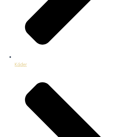
Káder