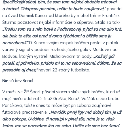
špecifickejší súboj, tým, že som tam nejaké obdobie trénoval
a hrával. Chlapcov poznám, určite to bude zaujímavé,“
povedal
na úvod Dominik Kunca, od ktorého by mohol tréner František
Šturma pozisťovať nejaké informácie o súperovi. Stalo sa tak?
„Trošku som sa s ním bavil o Podbrezovej, pýtal sa ma ako hrá,
ale bolo to ešte asi pred dvoma týždňami a bližšie sme ju
nerozoberali.“
D. Kunca svojim exspoluhráčom poslal v piatok
varovný signál v podobe rozhodujúceho gólu v Moldave nad
Bodvou, ktorým vystrelil Michalovciam tri body.
„Každý gól
poteší, aj prihrávka, pridalo mi to na sebavedomí, dúfam, že sa
presadím aj dnes,“
hovoril 22-ročný futbalista.
Nie sú bez šancí
V mužstve ŽP Šport pôsobí viacero skúsených hráčov, ktorí už
majú niečo odohraté, či už Greško, Baláž, Vaščák alebo bratia
Pančíkovci, takže dnes to môže byť pri Laborci zaujímavé
futbalové predstavenie.
„Nováčik prvej ligy má dobrý tím, je už
dlho pokope. Uvidíme, či nastúpi v plnej sile, nám je to však
jedno, my sa pozeráme iba na seba. Určite nie sme bez šancí,