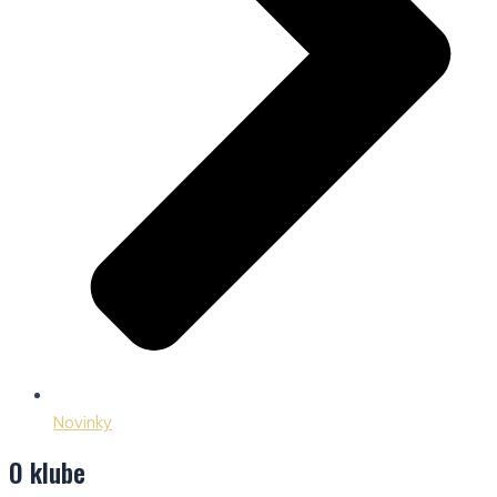
Novinky
O klube