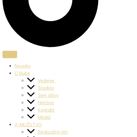
Novinky
O klube
Vedenie
Štadión
Sieň slávy
História
Kontakt
Médiá
A-MUŽSTVO
Realizačný tím