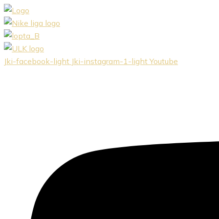
Preskočiť
na
obsah
Jki-facebook-light
Jki-instagram-1-light
Youtube