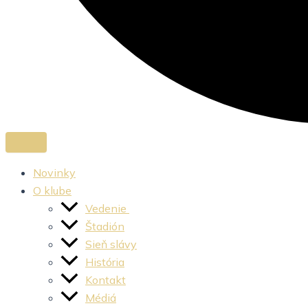
Novinky
O klube
Vedenie
Štadión
Sieň slávy
História
Kontakt
Médiá