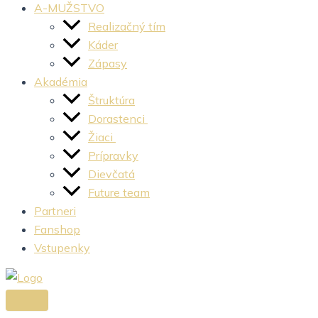
A-MUŽSTVO
Realizačný tím
Káder
Zápasy
Akadémia
Štruktúra
Dorastenci
Žiaci
Prípravky
Dievčatá
Future team
Partneri
Fanshop
Vstupenky