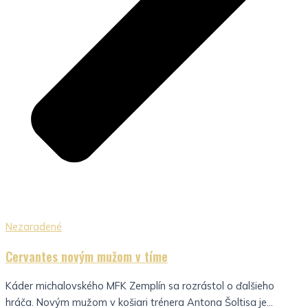
Nezaradené
Cervantes novým mužom v tíme
Káder michalovského MFK Zemplín sa rozrástol o ďalšieho
hráča. Novým mužom v košiari trénera Antona Šoltisa je...