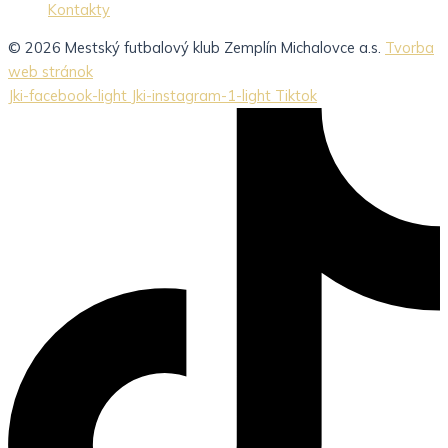
Kontakty
© 2026 Mestský futbalový klub Zemplín Michalovce a.s.
Tvorba
web stránok
Jki-facebook-light
Jki-instagram-1-light
Tiktok