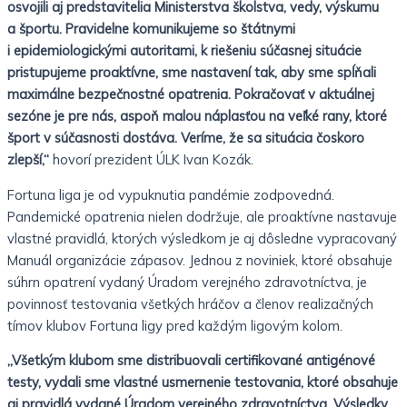
osvojili aj predstavitelia Ministerstva školstva, vedy, výskumu
a športu. Pravidelne komunikujeme so štátnymi
i epidemiologickými autoritami, k riešeniu súčasnej situácie
pristupujeme proaktívne, sme nastavení tak, aby sme spĺňali
maximálne bezpečnostné opatrenia. Pokračovať v aktuálnej
sezóne je pre nás, aspoň malou náplasťou na veľké rany, ktoré
šport v súčasnosti dostáva. Veríme, že sa situácia čoskoro
zlepší,“
hovorí prezident ÚLK Ivan Kozák.
Fortuna liga je od vypuknutia pandémie zodpovedná.
Pandemické opatrenia nielen dodržuje, ale proaktívne nastavuje
vlastné pravidlá, ktorých výsledkom je aj dôsledne vypracovaný
Manuál organizácie zápasov. Jednou z noviniek, ktoré obsahuje
súhrn opatrení vydaný Úradom verejného zdravotníctva, je
povinnosť testovania všetkých hráčov a členov realizačných
tímov klubov Fortuna ligy pred každým ligovým kolom.
„Všetkým klubom sme distribuovali certifikované antigénové
testy, vydali sme vlastné usmernenie testovania, ktoré obsahuje
aj pravidlá vydané Úradom verejného zdravotníctva. Výsledky