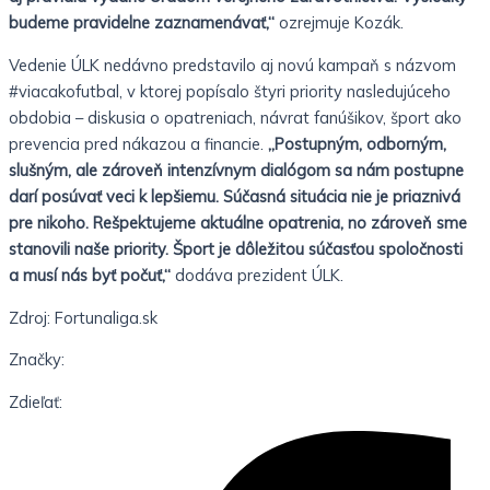
budeme pravidelne zaznamenávať,“
ozrejmuje Kozák.
Vedenie ÚLK nedávno predstavilo aj novú kampaň s názvom
#viacakofutbal, v ktorej popísalo štyri priority nasledujúceho
obdobia – diskusia o opatreniach, návrat fanúšikov, šport ako
prevencia pred nákazou a financie.
„Postupným, odborným,
slušným, ale zároveň intenzívnym dialógom sa nám postupne
darí posúvať veci k lepšiemu. Súčasná situácia nie je priaznivá
pre nikoho. Rešpektujeme aktuálne opatrenia, no zároveň sme
stanovili naše priority. Šport je dôležitou súčasťou spoločnosti
a musí nás byť počuť,“
dodáva prezident ÚLK.
Zdroj: Fortunaliga.sk
Značky:
Zdieľať: