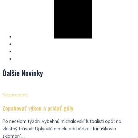
Ďalšie
Novinky
Nezaradené
Zopakovať výkon a pridať góly
Po necelom týždni vybehnú michalovskí futbalisti opäť na
vlastný trávnik. Uplynulú nedeľu odchádzali fanúšikovia
sklamaní...