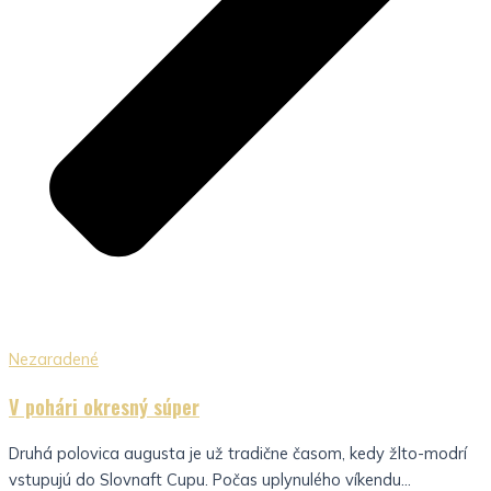
Nezaradené
V pohári okresný súper
Druhá polovica augusta je už tradične časom, kedy žlto-modrí
vstupujú do Slovnaft Cupu. Počas uplynulého víkendu...