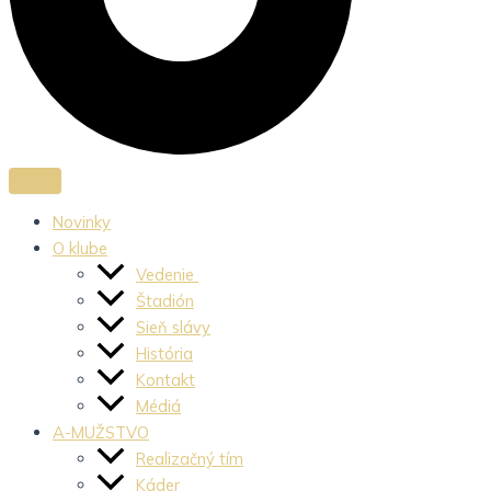
Novinky
O klube
Vedenie
Štadión
Sieň slávy
História
Kontakt
Médiá
A-MUŽSTVO
Realizačný tím
Káder