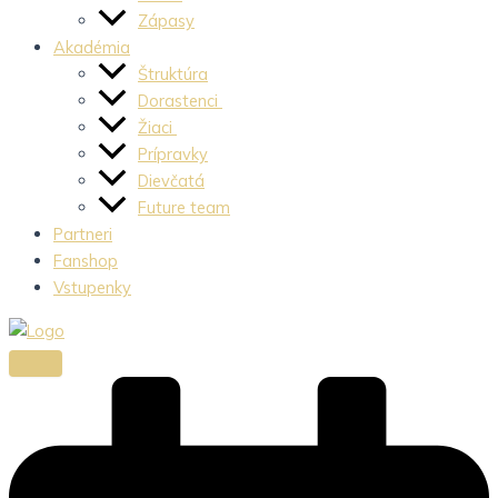
Zápasy
Akadémia
Štruktúra
Dorastenci
Žiaci
Prípravky
Dievčatá
Future team
Partneri
Fanshop
Vstupenky