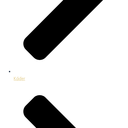
Káder