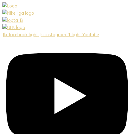
Preskočiť
na
obsah
Jki-facebook-light
Jki-instagram-1-light
Youtube